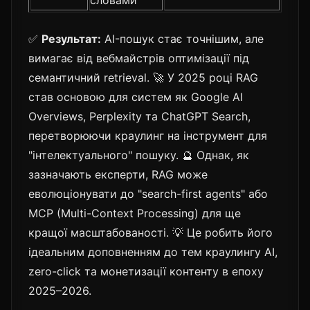
✅
Результат:
AI-пошук стає точнішим, але
вимагає від вебмайстрів оптимізації під
семантичний retrieval. 🚀 У 2025 році RAG
став основою для систем як Google AI
Overviews, Perplexity та ChatGPT Search,
перетворюючи краулинг на інструмент для
"інтелектуального" пошуку. 🔮 Однак, як
зазначають експерти, RAG може
еволюціонувати до "search-first agents" або
MCP (Multi-Context Processing) для ще
кращої масштабованості. 💡 Це робить його
ідеальним доповненням до тем краулингу AI,
zero-click та монетизації контенту в епоху
2025–2026.