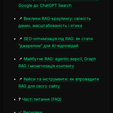
Google до ChatGPT Search
📌
Виклики RAG-краулингу: свіжість
даних, масштабованість і етика
📌
SEO-оптимізація під RAG: як стати
"джерелом" для AI-відповідей
📌
Майбутнє RAG: agentic версії, Graph
RAG і монетизація контенту
📌
Кейси та інструменти: як впровадити
RAG для свого сайту
❓
Часті питання (FAQ)
✅
Висновки