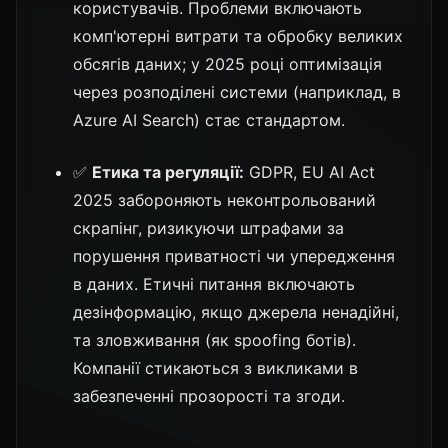
користувачів. Проблеми включають
комп'ютерні витрати та обробку великих
обсягів даних; у 2025 році оптимізація
через розподілені системи (наприклад, в
Azure AI Search) стає стандартом.
✅
Етика та регуляції:
GDPR, EU AI Act
2025 забороняють неконтрольований
скрапінг, ризикуючи штрафами за
порушення приватності чи упередження
в даних. Етичні питання включають
дезінформацію, якщо джерела ненадійні,
та зловживання (як spoofing ботів).
Компанії стикаються з викликами в
забезпеченні прозорості та згоди.