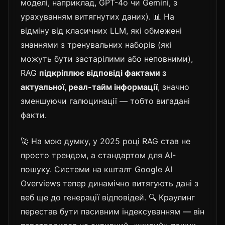
моделі, наприклад, GPT-4o чи Gemini, з
урахуванням витягнутих даних). 📊 На
відміну від класичних LLM, які обмежені
знаннями з тренувальних наборів (які
можуть бути застарілими або неповними),
RAG
підкріплює відповіді фактами з
актуальної, реал-тайм інформації
, значно
зменшуючи галюцинації — тобто вигадані
факти.
🚀 На мою думку, у 2025 році RAG став не
просто трендом, а стандартом для AI-
пошуку. Системи на кшталт Google AI
Overviews тепер динамічно витягують дані з
веб ще до генерації відповідей. 🔍 Краулинг
перестав бути пасивним індексуванням — він