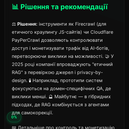
📊 Рішення та рекомендації
⚖️
Рішення:
інструменти як Firecrawl (для
етичного краулингу JS-сайтів) чи Cloudflare
PayPerCrawl дозволяють контролювати
доступ і монетизувати трафік від AI-ботів,
перетворюючи виклики на можливості. 🤝 У
2025 році компанії впроваджують "етичний
RAG" з перевіркою джерел і privacy-by-
design. 🧪 Наприклад, прототипи систем
фокусуються на домен-специфічних QA, де
виклики менші. 🔮 Майбутнє — в гібридних
підходах, де RAG комбінується з агентами
для самокорекції.
📖 Детальніше про контроль та монетизацію