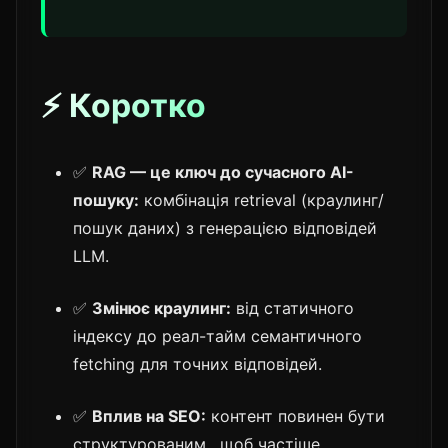
⚡ Коротко
✅
RAG — це ключ до сучасного AI-
пошуку:
комбінація retrieval (краулинг/
пошук даних) з генерацією відповідей
LLM.
✅
Змінює краулинг:
від статичного
індексу до реал-тайм семантичного
fetching для точних відповідей.
✅
Вплив на SEO:
контент повинен бути
структурованим , щоб частіше