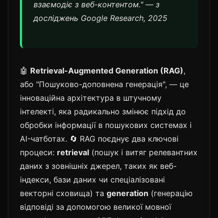
взаємодіє з веб-контентом." — з
досліджень Google Research, 2025
🤖
Retrieval-Augmented Generation (RAG)
,
або "Пошуково-доповнена генерація", — це
інноваційна архітектура в штучному
інтелекті, яка радикально змінює підхід до
обробки інформації в пошукових системах і
AI-чатботах. 🔄 RAG поєднує два ключові
процеси:
retrieval
(пошук і витяг релевантних
даних з зовнішніх джерел, таких як веб-
індекси, бази даних чи спеціалізовані
векторні сховища) та
generation
(генерацію
відповіді за допомогою великої мовної