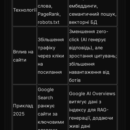
слова,
ембеддинги,
Технології
PageRank,
семантичний пошук,
robots.txt
векторні БД
Зменшення zero-
Збільшення
click (AI генерує
трафіку
відповідь), але
Вплив на
через кліки
зростання цитувань;
сайти
на
збільшення
посилання
навантаження від
ботів
Google
Google AI Overviews
Search
витягує дані з
Приклад
ранжує
індексу для RAG-
2025
сайти за
генерації, додаючи
ключовими
живі дані
словами