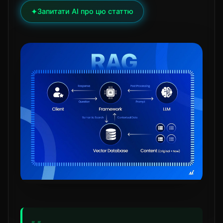
✦
Запитати AI про цю статтю