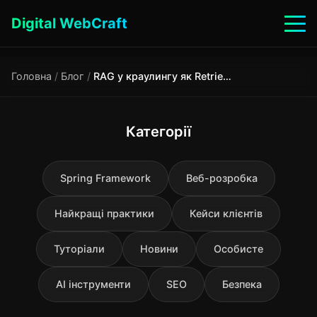
Digital WebCraft
Головна
/
Блог
/
RAG у краулингу як Retrieval-Augmented Generation змінює сучасний пошук і SEO
Категорії
Spring Framework
Веб-розробка
Найкращі практики
Кейси клієнтів
Туторіали
Новини
Особисте
AI інструменти
SEO
Безпека