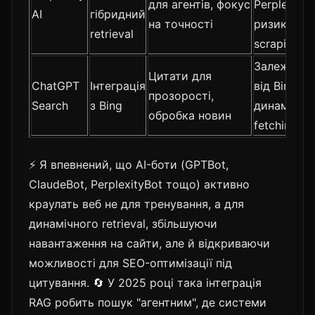
для агентів, фокус
PerplexityB
AI
гібридний
на точності
ризики
retrieval
scraping
Залежніст
Цитати для
ChatGPT
Інтеграція
від BingBot
прозорості,
Search
з Bing
динамічни
обробка новин
fetching
⚡ Я впевнений, що AI-боти (GPTBot,
ClaudeBot, PerplexityBot тощо) активно
краулать веб не для тренування, а для
динамічного retrieval, збільшуючи
навантаження на сайти, але й відкриваючи
можливості для SEO-оптимізації під
цитування. 🔄 У 2025 році така інтеграція
RAG робить пошук "агентним", де системи