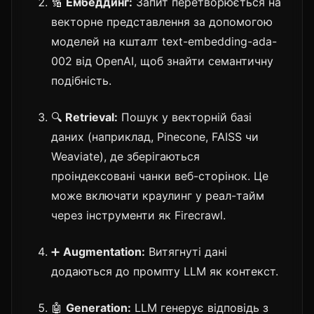
🔢
Ембеддинг:
Запит перетворюється на
векторне представлення за допомогою
моделей на кшталт text-embedding-ada-
002 від OpenAI, щоб знайти семантичну
подібність.
🔍
Retrieval:
Пошук у векторній базі
даних (наприклад, Pinecone, FAISS чи
Weaviate), де зберігаються
проіндексовані чанки веб-сторінок. Це
може включати краулинг у реал-тайм
через інструменти як Firecrawl.
➕
Augmentation:
Витягнуті дані
додаються до промпту LLM як контекст.
🤖
Generation:
LLM генерує відповідь з