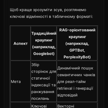
Щоб краще зрозуміти зсув, розглянемо
ключові відмінності в табличному форматі:
RAG-орієнтований
Традиційний
краулинг
краулинг
Аспект
(наприклад,
(наприклад,
GPTBot,
Googlebot)
PerplexityBot)
Збір
Динамічний пошук
сторінок для
семантичних чанків
статичної
Мета
для реал-тайм
індексації та
retrieval і генерації
ранжування
відповідей
посилань
Ключові
Векторні