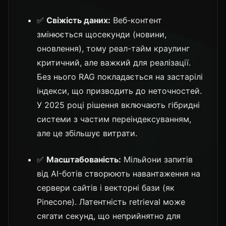
✅
Свіжість даних:
Веб-контент
змінюється щосекунди (новини,
оновлення), тому реал-тайм краулинг
критичний, але важкий для реалізації.
Без нього RAG покладається на застарілі
індекси, що призводить до неточностей.
У 2025 році рішення включають гібридні
системи з частим переіндексуванням,
але це збільшує витрати.
✅
Масштабованість:
Мільйони запитів
від AI-ботів створюють навантаження на
сервери сайтів і векторні бази (як
Pinecone). Латентність retrieval може
сягати секунд, що неприйнятно для