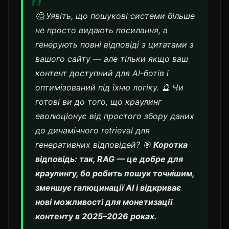
🤔 Уявіть, що пошукові системи більше
не просто видають посилання, а
генерують повні відповіді з цитатами з
вашого сайту — але тільки якщо ваш
контент доступний для AI-ботів і
оптимізований під їхню логіку. 🔮 Чи
готові ви до того, що краулинг
еволюціонує від простого збору даних
до динамічного retrieval для
генеративних відповідей? 🎯
Коротка
відповідь: так, RAG — це добре для
краулингу, бо робить пошук точнішим,
зменшує галюцинації AI і відкриває
нові можливості для монетизації
контенту в 2025–2026 роках.