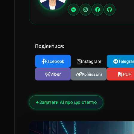
Поділитися:
Facebook
Instagram
Telegra
Viber
Копіювати
PDF
✦
Запитати AI про цю статтю