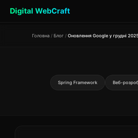
Digital WebCraft
Головна
/
Блог
/
Spring Framework
Веб-розро