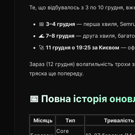
Те, що відбувалось з 3 по 10 грудня, в
📅
3–4 грудня
— перша хвиля, Semrus
🌊
7–8 грудня
— друга хвиля, багато
🚀
11 грудня о 19:25 за Києвом
— офі
Зараз (12 грудня) волатильність трохи 
тряска ще попереду.
📅 Повна історія оно
Місяць
Тип
Тривалість
Core