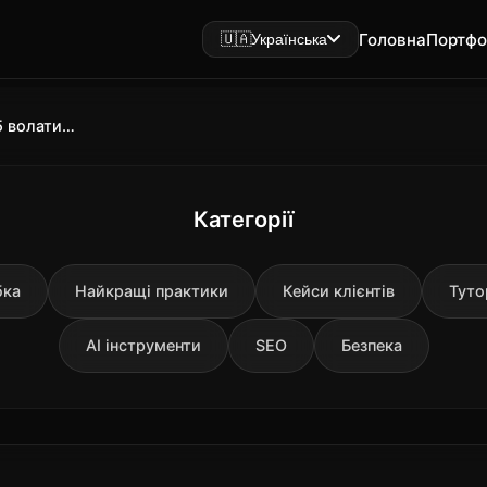
Головна
Портфо
🇺🇦
Українська
Оновлення Google у грудні 2025 волатильність ШІ та що робити SEO-фахівцям
Категорії
бка
Найкращі практики
Кейси клієнтів
Туто
AI інструменти
SEO
Безпека