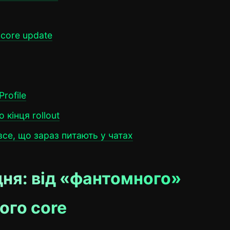
core update
rofile
 кінця rollout
се, що зараз питають у чатах
дня: від «фантомного»
ого core