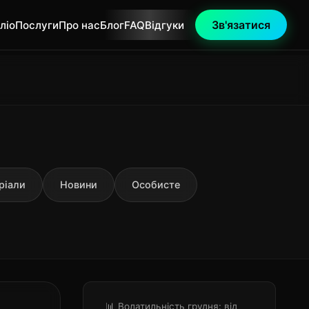
Зв'язатися
ліо
Послуги
Про нас
Блог
FAQ
Відгуки
ріали
Новини
Особисте
📊 Волатильність грудня: від