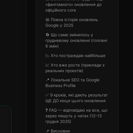
«фантомного» оновлення до
офіційного core
📅 Повна історія оновлень
Google у 2025
🔄 Що саме змінилось у
грудневому оновленні (головні
6 змін)
📉 Хто постраждав найбільше
📈 Хто вже росте (приклади з
реальних проєктів)
📍 Локальне SEO та Google
Business Profile
✅ 9 кроків, які дають результат
ЩЕ ДО кінця цього оновлення
❓ FAQ — відповідаю на все, що
зараз пишуть у чатах (12–13
грудня 2025)
📌 Висновки