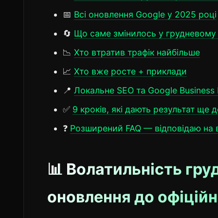
📅
Всі оновлення Google у 2025 році
🔄
Що саме змінилось у грудневому 
📉
Хто втратив трафік найбільше
📈
Хто вже росте + приклади
📍
Локальне SEO та Google Business P
✅
9 кроків, які дають результат ще до
❓
Розширений FAQ — відповідаю на в
📊 Волатильність гру
оновлення до офіційн