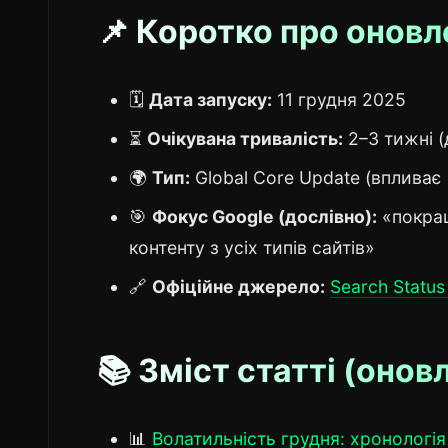
📌 Коротко про оновле
🗓️
Дата запуску:
11 грудня 2025
⏳
Очікувана тривалість:
2–3 тижні (
🌍
Тип:
Global Core Update (впливає 
🎯
Фокус Google (дослівно):
«покращ
контенту з усіх типів сайтів»
🔗
Офіційне джерело:
Search Statu
📚 Зміст статті (онов
📊
Волатильність грудня: хронологі