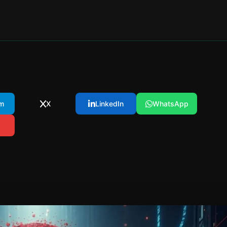
m
X
LinkedIn
WhatsApp