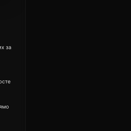
их за
росте
рямо