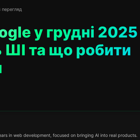
8 перегляд
gle у грудні 2025
 ШІ та що робити
м
ars in web development, focused on bringing AI into real products.