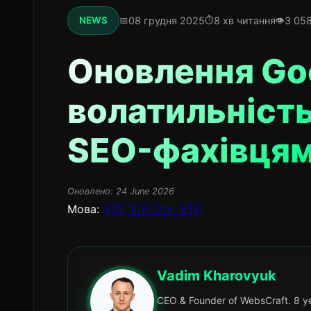
08 грудня 2025
8 хв читання
3 05
NEWS
Оновлення Goo
волатильність
SEO-фахівця
Оновлено:
24 June 2026
Мова:
🇺🇦
🇬🇧
🇩🇪
🇪🇸
Vadim Kharovyuk
CEO & Founder of WebsCraft. 8 ye