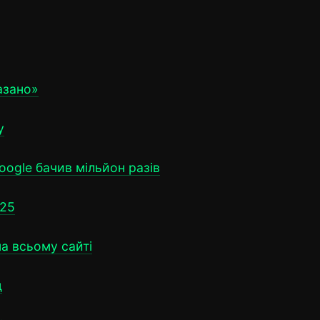
казано»
у
oogle бачив мільйон разів
025
а всьому сайті
д