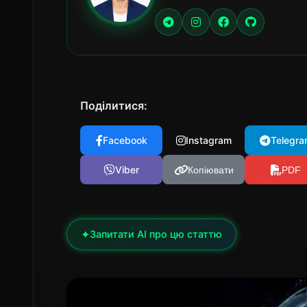
Поділитися:
Facebook
Instagram
Telegra
Viber
Копіювати
PDF
✦
Запитати AI про цю статтю