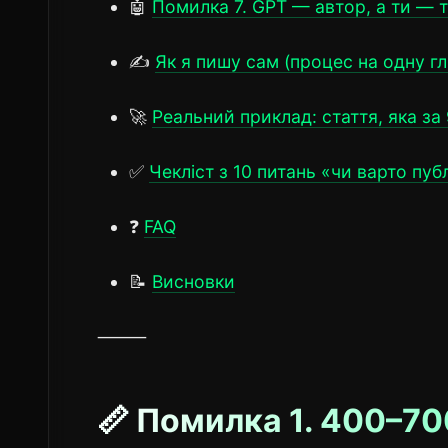
🤖
Помилка 7. GPT — автор, а ти — 
✍️
Як я пишу сам (процес на одну г
🚀
Реальний приклад: стаття, яка за 
✅
Чекліст з 10 питань «чи варто пуб
❓
FAQ
📝
Висновки
⸻
📏 Помилка 1. 400–700