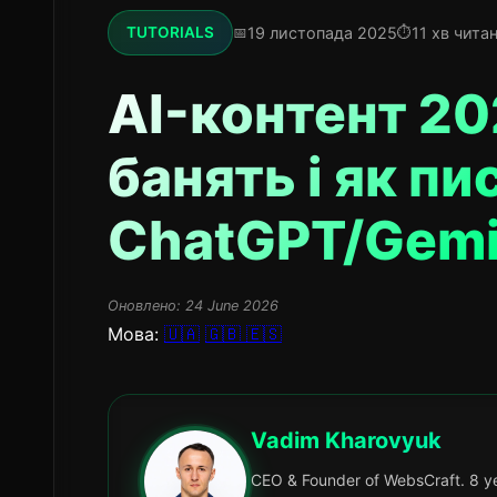
19 листопада 2025
11 хв чита
TUTORIALS
AI-контент 20
банять і як пи
ChatGPT/Gemi
Оновлено:
24 June 2026
Мова:
🇺🇦
🇬🇧
🇪🇸
Vadim Kharovyuk
CEO & Founder of WebsCraft. 8 ye