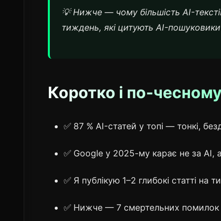
💡 Нижче — чому більшість AI-текстів
тиждень, які цитують AI-пошуковики
Коротко і по-чесном
✅ 87 % AI-статей у топі — тонкі, без
✅ Google у 2025-му карає не за AI, а
✅ Я публікую 1–2 глибокі статті на
✅ Нижче — 7 смертельних помилок 