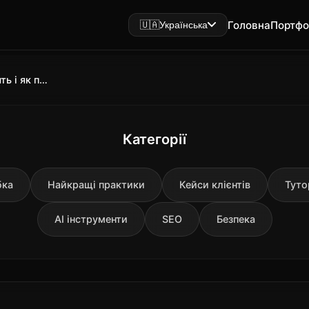
Головна
Портфо
🇺🇦
Українська
AI-контент 2025 чому 87 % банять і як писати для ChatGPT/Gemini
Категорії
бка
Найкращі практики
Кейси клієнтів
Туто
AI інструменти
SEO
Безпека