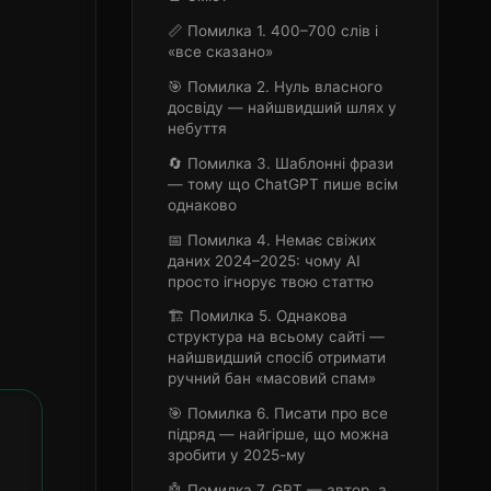
📏 Помилка 1. 400–700 слів і
«все сказано»
🎯 Помилка 2. Нуль власного
досвіду — найшвидший шлях у
небуття
🔄 Помилка 3. Шаблонні фрази
— тому що ChatGPT пише всім
однаково
📅 Помилка 4. Немає свіжих
даних 2024–2025: чому AI
просто ігнорує твою статтю
🏗️ Помилка 5. Однакова
структура на всьому сайті —
найшвидший спосіб отримати
ручний бан «масовий спам»
🎯 Помилка 6. Писати про все
підряд — найгірше, що можна
зробити у 2025-му
🤖 Помилка 7. GPT — автор, а