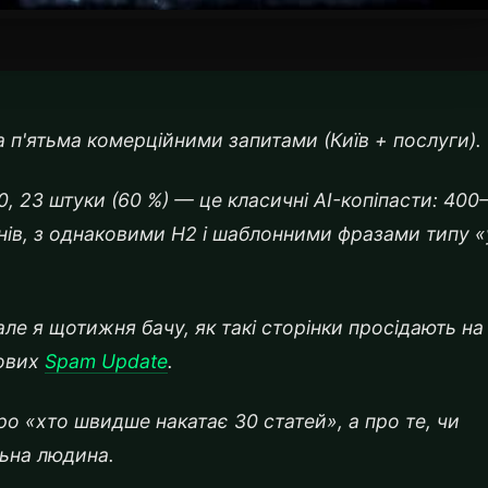
 п'ятьма комерційними запитами (Київ + послуги).
10, 23 штуки (60 %) — це класичні AI-копіпасти: 400
рінів, з однаковими H2 і шаблонними фразами типу «
але я щотижня бачу, як такі сторінки просідають на
гових
Spam Update
.
о «хто швидше накатає 30 статей», а про те, чи
альна людина.