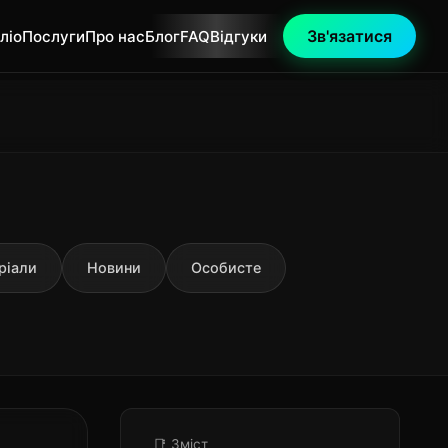
Зв'язатися
ліо
Послуги
Про нас
Блог
FAQ
Відгуки
ріали
Новини
Особисте
📑 Зміст