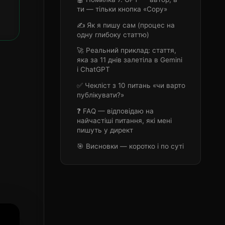
ти — тільки кнопка «Copy»
✍️ Як я пишу сам (процес на
одну глибоку статтю)
🚀 Реальний приклад: стаття,
яка за 11 днів залетіла в Gemini
і ChatGPT
✅ Чекліст з 10 питань «чи варто
публікувати?»
❓ FAQ — відповідаю на
найчастіші питання, які мені
пишуть у директ
🎯 Висновки — коротко і по суті