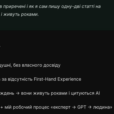
 приречені і як я сам пишу одну-дві статті на
 і живуть роками.
у
душні, без власного досвіду
 за відсутність First-Hand Experience
 тиждень → вони живуть роками і цитуються AI
+ мій робочий процес «експерт → GPT → людина»