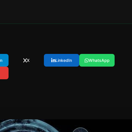
m
X
LinkedIn
WhatsApp