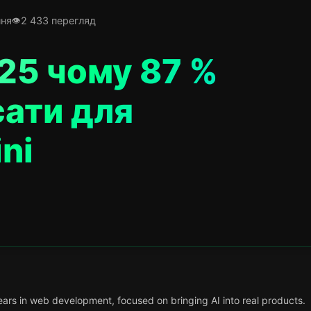
ння
2 433 перегляд
25 чому 87 %
сати для
ni
ars in web development, focused on bringing AI into real products.