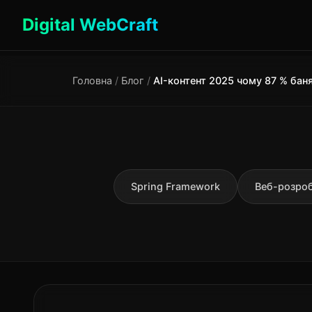
Digital WebCraft
Головна
/
Блог
/
Spring Framework
Веб-розро