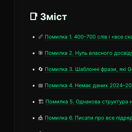
📑 Зміст
📏
Помилка 1. 400–700 слів і «все с
🎯
Помилка 2. Нуль власного досвід
🔄
Помилка 3. Шаблонні фрази, які G
📅
Помилка 4. Немає даних 2024–2
🏗️
Помилка 5. Однакова структура н
🎪
Помилка 6. Писати про все підря