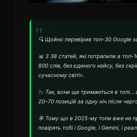
🔍 Щойно перевірив топ-30 Google за
📊 З 38 статей, які потрапили в топ-
800 слів, без єдиного кейсу, без ск
сучасному світі».
📉 Так, вони ще тримаються в топі… 
20–70 позицій за одну ніч після чер
🎯 Тому що в 2025-му топи вже не пр
повірять тобі і Google, і Gemini, і ре