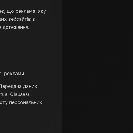
є, що реклама, яку
ших вебсайтів в
відстеження.
ті реклами
 Передача даних
ual Clauses),
исту персональних