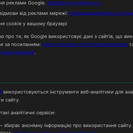
ня реклами Google:
adssettings.google.com
відмови від реклами мережі:
networkadvertising.org/cho
ня cookie у вашому браузері
 про те, як Google використовує дані з сайтів, що вик
и за посиланням:
policies.google.com/technologies/ads
т
rivacy/partners
.
t
використовуються інструменти веб-аналітики для анал
и сайту.
акі аналітичні сервіси:
 збирає анонімну інформацію про використання сайту.