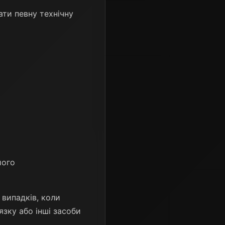
и певну технічну
його
 випадків, коли
зку або інші засоби