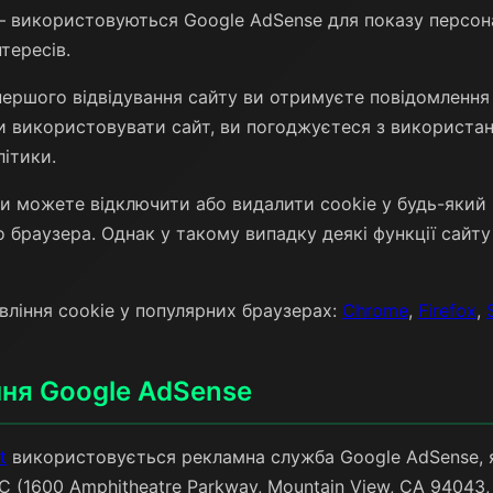
 використовуються Google AdSense для показу персон
тересів.
першого відвідування сайту ви отримуєте повідомленн
 використовувати сайт, ви погоджуєтеся з використан
літики.
и можете відключити або видалити cookie у будь-який 
 браузера. Однак у такому випадку деякі функції сай
вління cookie у популярних браузерах:
Chrome
,
Firefox
,
ння Google AdSense
t
використовується рекламна служба Google AdSense, 
 (1600 Amphitheatre Parkway, Mountain View, CA 94043,