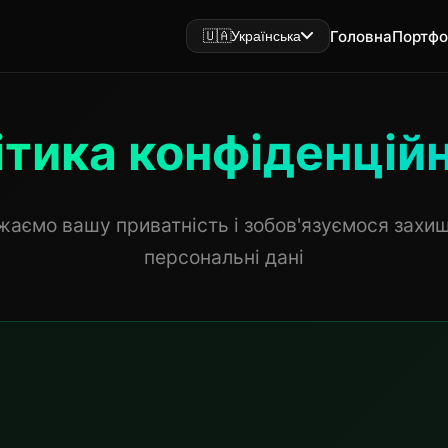
Головна
Портфо
🇺🇦
Українська
ітика конфіденційн
аємо вашу приватність і зобов'язуємося захи
персональні дані