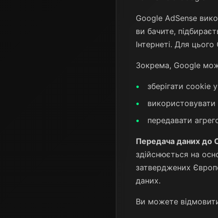
Google AdSense вико
ви бачите, підбираєт
Інтернеті. Для цього
Зокрема, Google мож
зберігати cookie 
використовувати 
передавати агрег
Передача даних до
здійснюється на осно
затверджених Європе
даних.
Ви можете відмовити