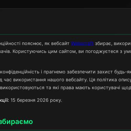
нційності пояснює, як вебсайт
Webscraft
збирає, викори
ачів. Користуючись цим сайтом, ви погоджуєтеся з умо
нфіденційність і прагнемо забезпечити захист будь-яко
д час використання нашого вебсайту. Ця політика описує
 використовуються та які права мають користувачі щодо
ції:
15 березня 2026 року.
и збираємо