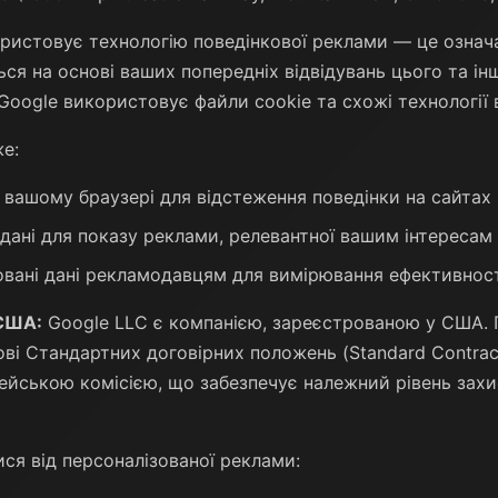
ристовує технологію поведінкової реклами — це означа
ься на основі ваших попередніх відвідувань цього та ін
 Google використовує файли cookie та схожі технології 
е:
у вашому браузері для відстеження поведінки на сайтах
дані для показу реклами, релевантної вашим інтересам
овані дані рекламодавцям для вимірювання ефективнос
 США:
Google LLC є компанією, зареєстрованою у США.
ві Стандартних договірних положень (Standard Contract
йською комісією, що забезпечує належний рівень зах
ся від персоналізованої реклами: