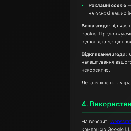
Рекламні cookie
—
на основі ваших ін
Ваша згода:
під час 
cookie. Продовжуючи
відповідно до цієї по
Відкликання згоди:
в
налаштування вашого
некоректно.
Детальніше про упра
4. Використа
На вебсайті
Webscraf
компанією Google LLC