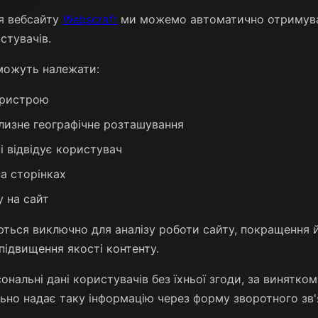
я вебсайту
Webscraft
ми можемо автоматично отримуват
стувачів.
 можуть належати:
пристрою
близне географічне розташування
кі відвідує користувач
а сторінках
 на сайт
ються виключно для аналізу роботи сайту, покращення 
підвищення якості контенту.
нальні дані користувачів без їхньої згоди, за винятком
ьно надає таку інформацію через форму зворотного зв'я