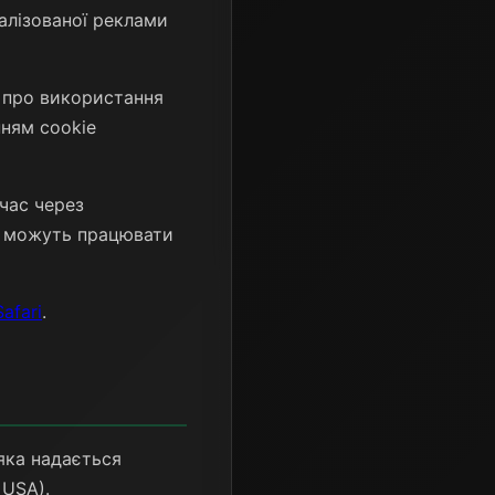
алізованої реклами
я про використання
ням cookie
час через
ту можуть працювати
Safari
.
яка надається
 USA).