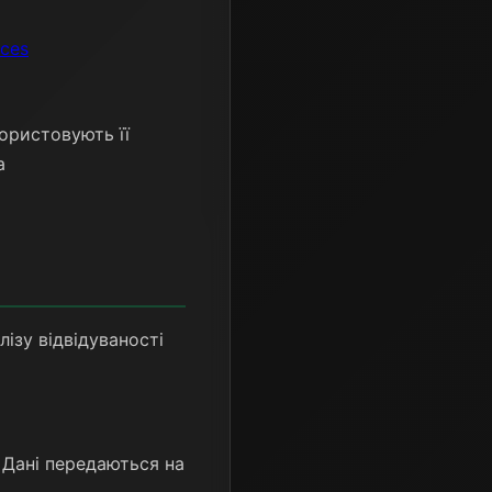
ices
ористовують її
а
ізу відвідуваності
 Дані передаються на