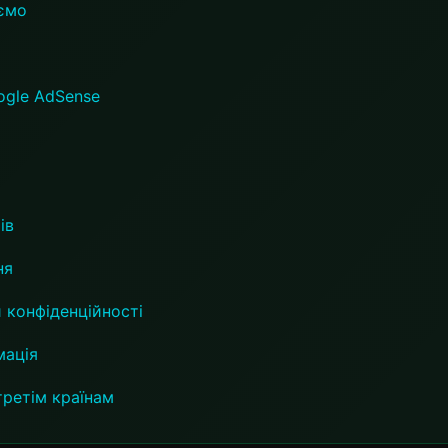
аємо
ogle AdSense
ів
ня
и конфіденційності
мація
третім країнам