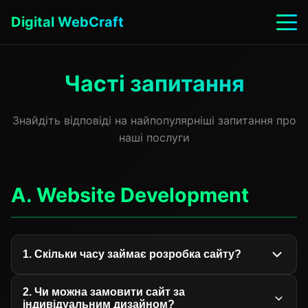
Digital WebCraft
Часті запитання
Знайдіть відповіді на найпопулярніші запитання про
наші послуги
A. Website Development
1. Скільки часу займає розробка сайту?
Терміни залежать від складності проекту:
2. Чи можна замовити сайт за
одностранічний сайт (Landing Page) - 7-10 днів,
індивідуальним дизайном?