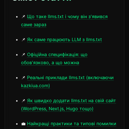
📌
Що таке llms.txt і чому він з'явився
саме зараз
📌
Як саме працюють LLM з llms.txt
📌
Офіційна специфікація: що
обов'язково, а що можна
📌
Реальні приклади llms.txt (включаючи
kazkiua.com)
📌
Як швидко додати llms.txt на свій сайт
(WordPress, Next.js, Hugo тощо)
💼
Найкращі практики та типові помилки