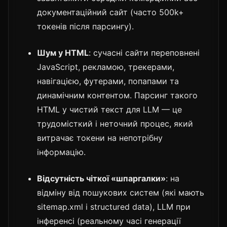
документаційний сайт (часто 500k+
токенів після парсингу).
Шум у HTML
: сучасні сайти переповнені
JavaScript, рекламою, трекерами,
навігацією, футерами, попапами та
динамічним контентом. Парсинг такого
HTML у чистий текст для LLM — це
трудомісткий і неточний процес, який
витрачає токени на непотрібну
інформацію.
Відсутність чіткої «шпаргалки»
: на
відміну від пошукових систем (які мають
sitemap.xml і structured data), LLM при
інференсі (реальному часі генерації