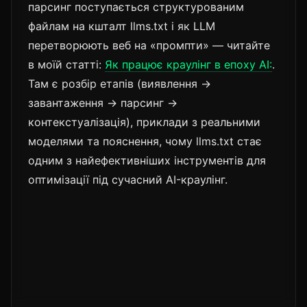
парсинг поступається структурованим
файлам на кшталт llms.txt і як LLM
перетворюють веб на «промпти» — читайте
в моїй статті:
Як працює краулінг в епоху AI:
.
Там є розбір етапів (виявлення →
завантаження → парсинг →
контекстуалізація), приклади з реальними
моделями та пояснення, чому llms.txt стає
одним з найефективніших інструментів для
оптимізації під сучасний AI-краулінг.