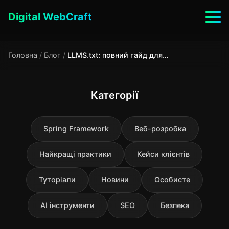
Digital WebCraft
Головна
/
Блог
/
LLMS.txt: повний гайд для веб-розробників 2026
Категорії
Spring Framework
Веб-розробка
Найкращі практики
Кейси клієнтів
Туторіали
Новини
Особисте
AI інструменти
SEO
Безпека