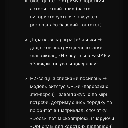
blockquote → отримує короткий,
авторитетний опис (часто
використовується як «system
prompt» або базовий контекст)
Додаткові параграфи/списки →
додаткові інструкції чи нотатки
(наприклад, «Не плутати з FastAPI»,
«Завжди цитувати джерело»)
H2-секції з списками посилань →
модель витягує URL-и (переважно
.md-версії) і завантажує їх по мірі
потреби, дотримуючись порядку та
пріоритетів (наприклад, спочатку
«Docs», потім «Examples», ігноруючи
«Optional» для коротких відповідей)