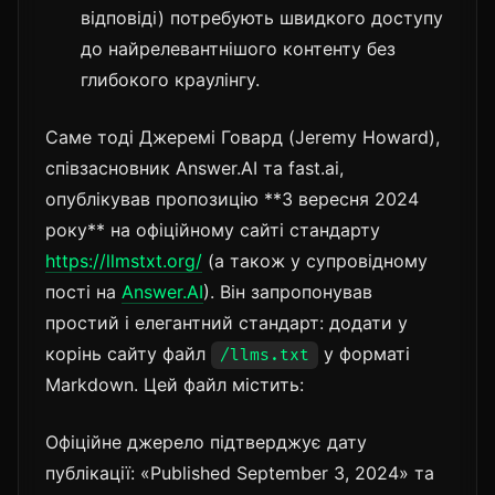
відповіді) потребують швидкого доступу
до найрелевантнішого контенту без
глибокого краулінгу.
Саме тоді Джеремі Говард (Jeremy Howard),
співзасновник Answer.AI та fast.ai,
опублікував пропозицію **3 вересня 2024
року** на офіційному сайті стандарту
https://llmstxt.org/
(а також у супровідному
пості на
Answer.AI
). Він запропонував
простий і елегантний стандарт: додати у
корінь сайту файл
у форматі
/llms.txt
Markdown. Цей файл містить:
Офіційне джерело підтверджує дату
публікації: «Published September 3, 2024» та