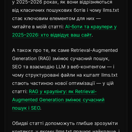
у 2025–2026 роках, як вони відрізняються
від класичних пошукових ботів і чому llms.txt
стає ключовим елементом для них —
читайте в моїй статті:
AI-боти та краулери у
2025–2026: хто відвідує ваш сайт
.
А також про те, як саме Retrieval-Augmented
Generation (RAG) змінює сучасний пошук,
SEO та взаємодію LLM з веб-контентом — і
чому структуровані файли на кшталт llms.txt
стають частиною нової оптимізації — у цій
статті:
RAG у краулінгу: як Retrieval-
Augmented Generation змінює сучасний
пошук і SEO
.
Обидві статті допоможуть глибше зрозуміти
контекст, у якому llms.txt працює найкраще, і