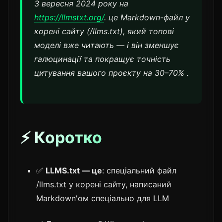
3 вересня 2024 року на
https://llmstxt.org/
. це Markdown-файл у
корені сайту (/llms.txt), який топові
моделі вже читають — і він зменшує
галюцинації та покращує точність
цитування вашого проєкту на 30–70% .
⚡ Коротко
✅
LLMS.txt — це
: спеціальний файл
/llms.txt у корені сайту, написаний
Markdown'ом спеціально для LLM