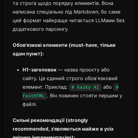
та строга щодо порядку елементів. Вона
написана спеціально під Markdown, бо саме
цей формат найкраще читається LLMами без
додаткового парсингу.
Обов'язкові елементи (must-have, тільки
один пункт):
H1-заголовок
— назва проєкту або
сайту. Це єдиний строго обов'язковий
елемент. Приклад:
або
# Kazky AI
#
. Він повинен стояти першим у
FastHTML
файлі.
Сильні рекомендації (strongly
recommended, з'являються майже в усіх
якісних імплементаціях):