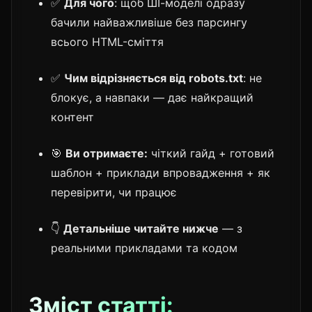
✅
Для чого
: щоб ШІ-моделі одразу
бачили найважливіше без парсингу
всього HTML-сміття
✅
Чим відрізняється від robots.txt
: не
блокує, а навпаки — дає найкращий
контент
🎯
Ви отримаєте:
чіткий гайд + готовий
шаблон + приклади впровадження + як
перевірити, чи працює
👇
Детальніше читайте нижче
— з
реальними прикладами та кодом
Зміст статті: