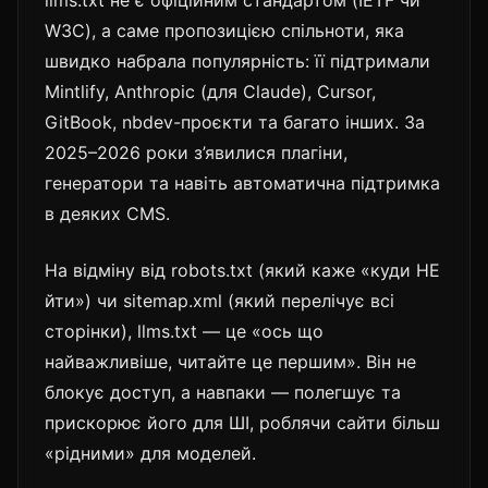
llms.txt не є офіційним стандартом (IETF чи
W3C), а саме пропозицією спільноти, яка
швидко набрала популярність: її підтримали
Mintlify, Anthropic (для Claude), Cursor,
GitBook, nbdev-проєкти та багато інших. За
2025–2026 роки з’явилися плагіни,
генератори та навіть автоматична підтримка
в деяких CMS.
На відміну від robots.txt (який каже «куди НЕ
йти») чи sitemap.xml (який перелічує всі
сторінки), llms.txt — це «ось що
найважливіше, читайте це першим». Він не
блокує доступ, а навпаки — полегшує та
прискорює його для ШІ, роблячи сайти більш
«рідними» для моделей.