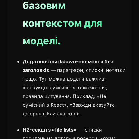
базовим
контекстом для
моделі.
Додаткові markdown-елементи без
заголовків
— параграфи, списки, нотатки
тощо. Тут можна додати важливі
інструкції: сумісність, обмеження,
правила цитування. Приклад: «Не
сумісний з React», «Завжди вказуйте
джерело: kazkiua.com».
H2-секції з «file lists»
— списки
посилань на детальні ресурси. Кожна