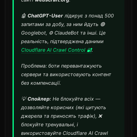
🤖
ChatGPT-User
лідирує з понад 500
запитами за добу, за ним йдуть 🟢
Googlebot, ⚙️ ClaudeBot та інші. Це
реальність, підтверджена даними
Cloudflare AI Crawl Control 🔐
.
Проблема: боти перевантажують
сервери та використовують контент
без компенсації.
💡
Спойлер:
Не блокуйте всіх —
дозволяйте корисних (які цитують
джерела та приносять трафік), ❌
блокуйте тренувальні, і
використовуйте Cloudflare AI Crawl