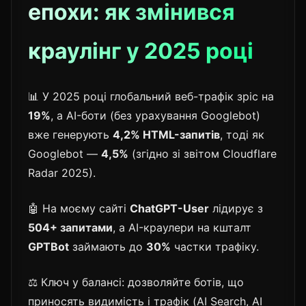
епохи: як змінився
краулінг у 2025 році
📊 У 2025 році глобальний веб-трафік зріс на
19%
, а AI-боти (без урахування Googlebot)
вже генерують
4,2% HTML-запитів
, тоді як
Googlebot —
4,5%
(згідно зі звітом Cloudflare
Radar 2025).
🤖 На моєму сайті
ChatGPT-User
лідирує з
504+ запитами
, а AI-краулери на кшталт
GPTBot
займають до
30%
частки трафіку.
⚖️ Ключ у балансі: дозволяйте ботів, що
приносять видимість і трафік (AI Search, AI