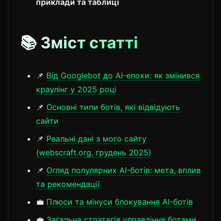
приклади та таблиці
📚 Зміст статті
📌
Від Googlebot до AI-епохи: як змінився
краулінг у 2025 році
📌
Основні типи ботів, які відвідують
сайти
📌
Реальні дані з мого сайту
(webscraft.org, грудень 2025)
📌
Огляд популярних AI-ботів: мета, вплив
та рекомендації
💼
Плюси та мінуси блокування AI-ботів
💼
Загальна стратегія управління ботами