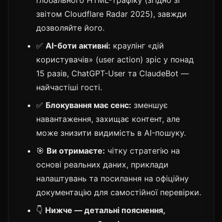
глобального HTML-трафіку (згідно зі
звітом Cloudflare Radar 2025), завжди
дозволяйте його.
✅
AI-боти активні:
краулінг «дій
користувачів» (user action) зріс у понад
15 разів, ChatGPT-User та ClaudeBot —
найчастіші гості.
✅
Блокування має сенс:
зменшує
навантаження, захищає контент, але
може знизити видимість в AI-пошуку.
🎯
Ви отримаєте:
чітку стратегію на
основі реальних даних, приклади
налаштувань та посилання на офіційну
документацію для самостійної перевірки.
👇
Нижче — детальні пояснення,