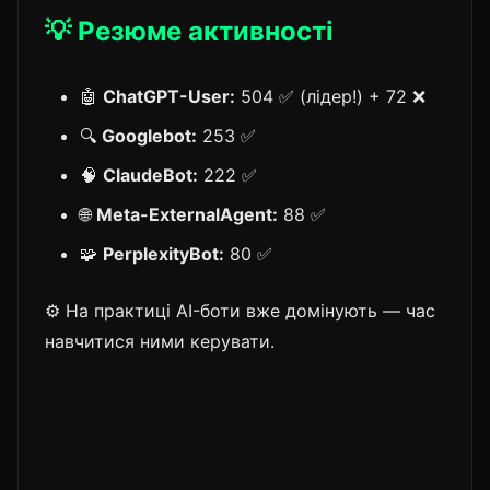
💡 Резюме активності
🤖
ChatGPT-User:
504 ✅ (лідер!) + 72 ❌
🔍
Googlebot:
253 ✅
🧠
ClaudeBot:
222 ✅
🌐
Meta-ExternalAgent:
88 ✅
🧩
PerplexityBot:
80 ✅
⚙️ На практиці AI-боти вже домінують — час
навчитися ними керувати.