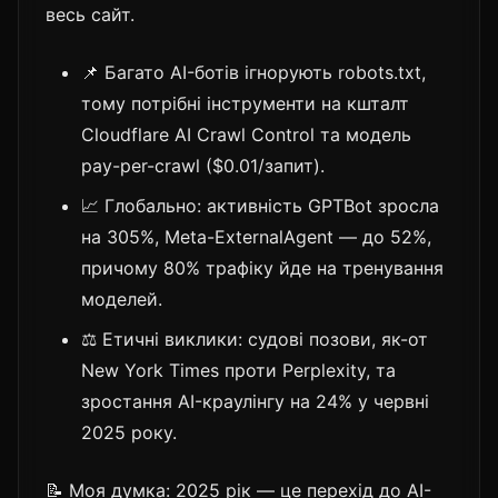
весь сайт.
📌 Багато AI-ботів ігнорують robots.txt,
тому потрібні інструменти на кшталт
Cloudflare AI Crawl Control та модель
pay-per-crawl ($0.01/запит).
📈 Глобально: активність GPTBot зросла
на 305%, Meta-ExternalAgent — до 52%,
причому 80% трафіку йде на тренування
моделей.
⚖️ Етичні виклики: судові позови, як-от
New York Times проти Perplexity, та
зростання AI-краулінгу на 24% у червні
2025 року.
📝 Моя думка: 2025 рік — це перехід до AI-