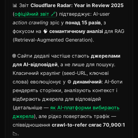
📊 Звіт
Cloudflare Radar: Year in Review 2025
(
офіційний звіт 🔗
) підтверджує: AI-
user
action crawling
зріс у
понад 15 разів
, з
фокусом на 🧠
семантичному аналізі
для RAG
(Retrieval-Augmented Generation).
🌐 Сайти дедалі частіше стають
джерелами
для AI-відповідей
, а не лише для пошуку.
Класичний краулінг (seed-URL, ключові
слова) еволюціонує у ⚙️
динамічний
: AI-боти
рендерять сторінки, аналізують контекст і
відбирають джерела для відповідей
(детальніше —
як AI-платформи вибирають
джерела
), але рідко повертають трафік —
співвідношення
crawl-to-refer сягає 70,900:1
📉.