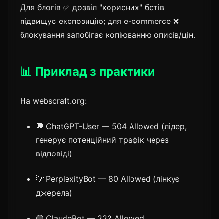
Для блогів ✅ дозвіл "корисних" ботів
підвищує експозицію; для e-commerce ❌
блокування запобігає копіюванню описів/цін.
📊 Приклад з практики
На webscraft.org:
💬 ChatGPT-User — 504 Allowed (лідер,
генерує потенційний трафік через
відповіді)
💡 PerplexityBot — 80 Allowed (лінкує
джерела)
🟣 ClaudeBot — 222 Allowed