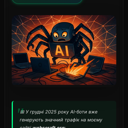
📅 У грудні 2025 року AI-боти вже
генерують значний трафік на моєму
сайті
webscraft.org
: