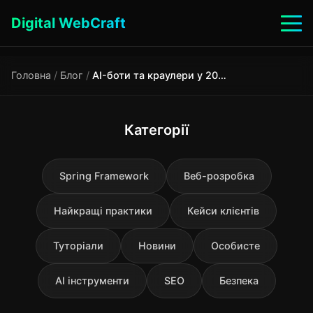
Digital WebCraft
Головна
/
Блог
/
AI-боти та краулери у 2025–2026 хто відвідує ваш сайт
Категорії
Spring Framework
Веб-розробка
Найкращі практики
Кейси клієнтів
Туторіали
Новини
Особисте
AI інструменти
SEO
Безпека