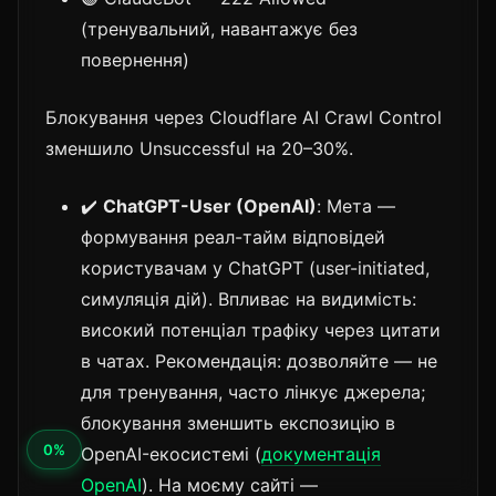
(тренувальний, навантажує без
повернення)
Блокування через Cloudflare AI Crawl Control
зменшило Unsuccessful на 20–30%.
✔️
ChatGPT-User (OpenAI)
: Мета —
формування реал-тайм відповідей
користувачам у ChatGPT (user-initiated,
симуляція дій). Впливає на видимість:
високий потенціал трафіку через цитати
в чатах. Рекомендація: дозволяйте — не
для тренування, часто лінкує джерела;
блокування зменшить експозицію в
OpenAI-екосистемі (
документація
OpenAI
). На моєму сайті —