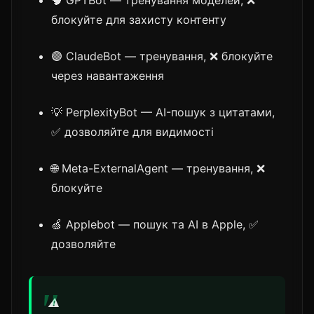
🧠 GPTBot — тренування моделей, ❌
блокуйте для захисту контенту
🟣 ClaudeBot — тренування, ❌ блокуйте
через навантаження
💡 PerplexityBot — AI-пошук з цитатами,
✅ дозволяйте для видимості
🌐 Meta-ExternalAgent — тренування, ❌
блокуйте
🍏 Applebot — пошук та AI в Apple, ✅
дозволяйте
⚠️