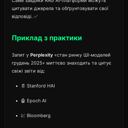
Саме завдяки RAG AI-платформи можуть
цитувати джерела та обґрунтовувати свої
відповіді. ✅
Приклад з практики
Запит у
Perplexity
«стан ринку ШІ-моделей
грудень 2025» миттєво знаходить та цитує
свіжі звіти від:
📄 Stanford HAI
🤖 Epoch AI
💹 Bloomberg