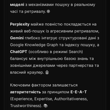
моделі
з механізмами пошуку в реальному
часі та ретривалу. 🌐
Perplexity
майже повністю покладається на
живий веб-пошук із агресивним ретривалом,
Gemini
глибоко інтегрує структуровані дані з
Google Knowledge Graph та індексу пошуку, а
ChatGPT
(особливо в режимі Search)
балансує між внутрішньою базою знань та
зовнішніми джерелами через партнерства та
власний краулер. 🤖
Ключовим фактором залишається
авторитетність
за принципом
E-E-A-T
(Experience, Expertise, Authoritativeness,
Trustworthiness). 📚