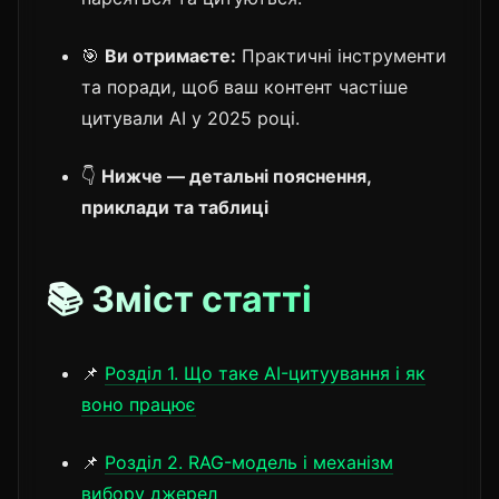
🎯
Ви отримаєте:
Практичні інструменти
та поради, щоб ваш контент частіше
цитували AI у 2025 році.
👇
Нижче — детальні пояснення,
приклади та таблиці
📚 Зміст статті
📌
Розділ 1. Що таке AI-цитуування і як
воно працює
📌
Розділ 2. RAG-модель і механізм
вибору джерел