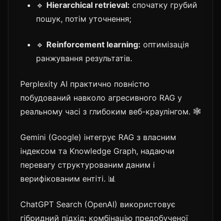
🔹
Hierarchical retrieval:
спочатку грубий
пошук, потім уточнення;
🔹
Reinforcement learning:
оптимізація
ранжування результатів.
Perplexity AI практично повністю
побудований навколо агресивного RAG у
реальному часі з глибоким веб-краулінгом. 🕸️
Gemini (Google) інтегрує RAG з власним
індексом та Knowledge Graph, надаючи
перевагу структурованим даним і
верифікованим ентіті. 📊
ChatGPT Search (OpenAI) використовує
гібридний підхід: комбінацію предобученої