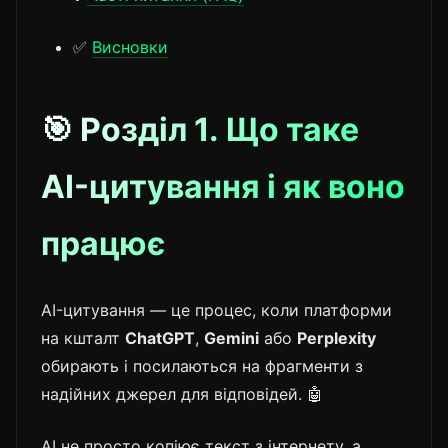
✅
Висновки
🎯 Розділ 1. Що таке
AI-цитування і як воно
працює
AI-цитування — це процес, коли платформи
на кшталт
ChatGPT
,
Gemini
або
Perplexity
обирають і посилаються на фрагменти з
надійних джерел для відповідей. 🤖
AI не просто копіює текст з інтернету, а