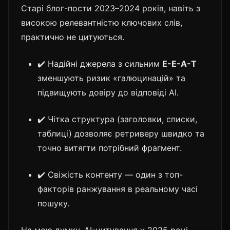
Старі блог-пости 2023–2024 років, навіть з
високою релевантністю ключових слів,
практично не цитуються.
✔️ Надійні джерела з сильним
E-E-A-T
зменшують ризик «галюцинацій» та
підвищують довіру до відповіді AI.
✔️ Чітка структура (заголовки, списки,
таблиці) дозволяє ретриверу швидко та
точно витягти потрібний фрагмент.
✔️ Свіжість контенту — один з топ-
факторів ранжування в реальному часі
пошуку.
На мою думку, AI-цитування у 2025 році —