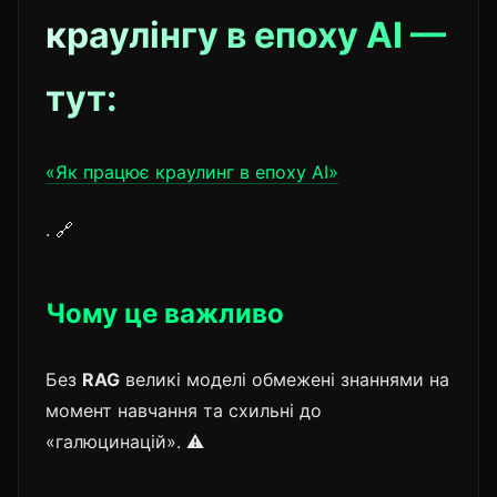
краулінгу в епоху AI —
тут:
«Як працює краулинг в епоху AI»
. 🔗
Чому це важливо
Без
RAG
великі моделі обмежені знаннями на
момент навчання та схильні до
«галюцинацій». ⚠️