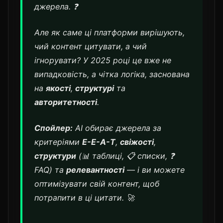
джерела. ❓
Але як саме ці платформи вирішують,
чий контент цитувати, а чий
ігнорувати? У 2025 році це вже не
випадковість, а чітка логіка, заснована
на
якості
,
структурі
та
авторитетності
.
Спойлер:
AI обирає джерела за
критеріями
E-E-A-T
,
свіжості
,
структури
(📊 таблиці, 📋 списки, ❓
FAQ) та
релевантності
— і ви можете
оптимізувати свій контент, щоб
потрапити в ці цитати. 🚀