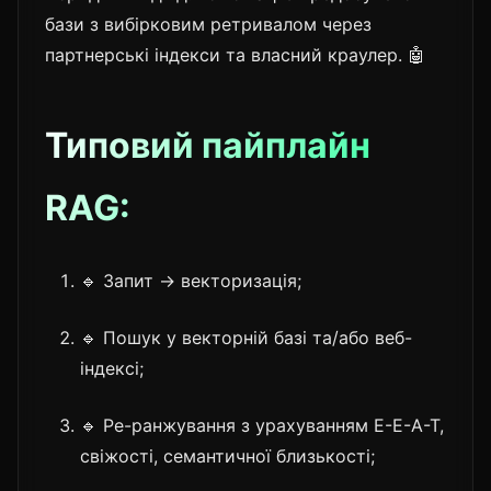
бази з вибірковим ретривалом через
партнерські індекси та власний краулер. 🤖
Типовий пайплайн
RAG:
🔹 Запит → векторизація;
🔹 Пошук у векторній базі та/або веб-
індексі;
🔹 Ре-ранжування з урахуванням E-E-A-T,
свіжості, семантичної близькості;