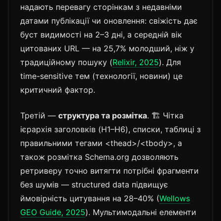
надають перевагу сторінкам з недавніми
датами публікації чи оновлення: свіжість дає
буст видимості на 2–3 дні, а середній вік
цитованих URL — на 25,7% молодший, ніж у
традиційному пошуку (
Relixir, 2025
). Для
time-sensitive тем (технології, новини) це
критичний фактор.
Третій —
структура та розмітка
. 🏗️ Чітка
ієрархія заголовків (H1–H6), списки, таблиці з
правильними тегами <thead>/<tbody>, а
також розмітка Schema.org дозволяють
ретриверу точно витягти потрібні фрагменти
без шумів — structured data підвищує
ймовірність цитування на 28–40% (
Wellows
GEO Guide, 2025
). Мультимодальні елементи