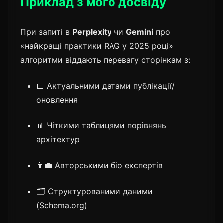
Приклад з мого досвіду
При запиті в
Perplexity
чи
Gemini
про
«найкращі практики RAG у 2025 році»
алгоритми віддають перевагу сторінкам з:
📅 Актуальними датами публікації/
оновлення
📊 Чіткими таблицями порівнянь
архітектур
👩‍💼 Авторськими біо експертів
🗂️ Структурованими даними
(Schema.org)