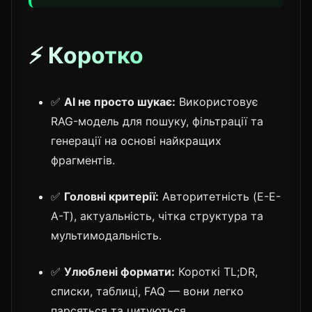
⚡ Коротко
✅
AI не просто шукає:
Використовує
RAG-модель для пошуку, фільтрації та
генерації на основі найкращих
фрагментів.
✅
Головні критерії:
Авторитетність (E-E-
A-T), актуальність, чітка структура та
мультимодальність.
✅
Улюблені формати:
Короткі TL;DR,
списки, таблиці, FAQ — вони легко
парсяться та цитуються.