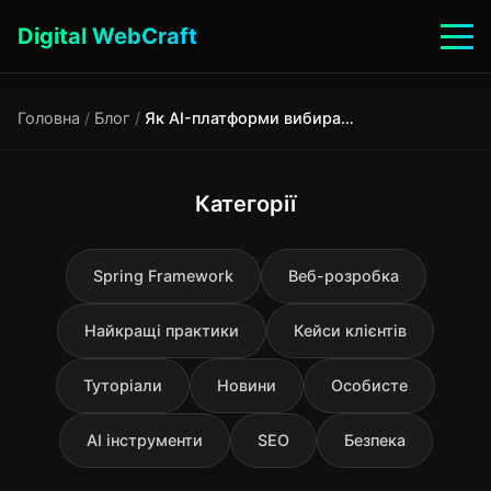
Digital WebCraft
Головна
/
Блог
/
Як AI-платформи вибирають джерела для відповідей в 2025-2026
Категорії
Spring Framework
Веб-розробка
Найкращі практики
Кейси клієнтів
Туторіали
Новини
Особисте
AI інструменти
SEO
Безпека