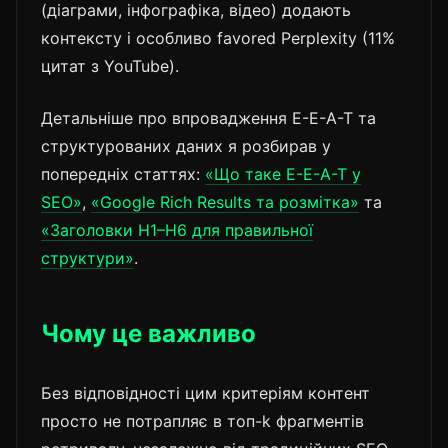
(діаграми, інфографіка, відео) додають
контексту і особливо favored Perplexity (11%
цитат з YouTube).
Детальніше про впровадження E-E-A-T та
структурованих даних я розбирав у
попередніх статтях:
«Що таке E-E-A-T у
SEO»
,
«Google Rich Results та розмітка»
та
«Заголовки H1–H6 для правильної
структури»
.
Чому це важливо
Без відповідності цим критеріям контент
просто не потрапляє в топ-k фрагментів