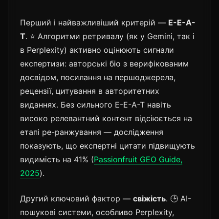
Перший і найважливіший критерій —
E-E-A-
T
. ⭐ Алгоритми ретривалу (як у Gemini, так і
в Perplexity) активно оцінюють сигнали
експертизи: авторські біо з верифікованим
досвідом, посилання на першоджерела,
рецензії, цитування в авторитетних
виданнях. Без сильного E-E-A-T навіть
високо релевантний контент відсіюється на
етапі ре-ранжування — дослідження
показують, що експертні цитати підвищують
видимість на 41% (
Passionfruit GEO Guide,
2025
).
Другий ключовий фактор —
свіжість
. 🕒 AI-
пошукові системи, особливо Perplexity,