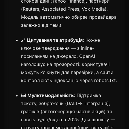
стокові дані (Yahoo Finance), партнери
(Reuters, Associated Press, Vox Media).
Модель автоматично обирає провайдера
залежно від теми.
🔗
Цитування та атрибуція:
Кожне
ключове твердження — з inline-
посиланням на джерело. OpenAI
наголошує на прозорості: користувачі
можуть клікнути для перевірки, а сайти
контролюють індексацію через robots.txt.
🖼️
Мультимодальність:
Підтримка
тексту, зображень (DALL-E інтеграція),
графіків (автогенерація чартів акцій) та
навіть аудіо/відео з 2025. Для шопінгу —
структуровані метадані (ціни, відгуки) з