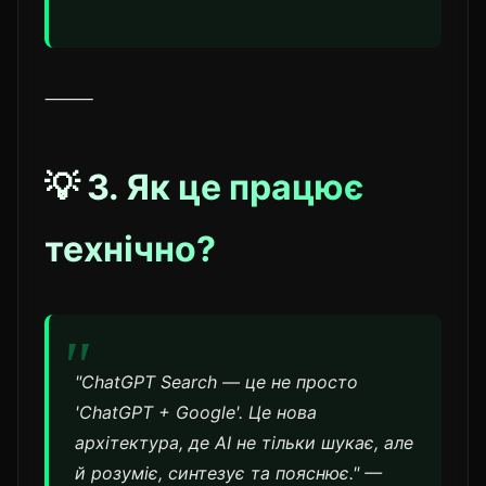
⸻
💡 3. Як це працює
технічно?
"ChatGPT Search — це не просто
'ChatGPT + Google'. Це нова
архітектура, де AI не тільки шукає, але
й розуміє, синтезує та пояснює." —