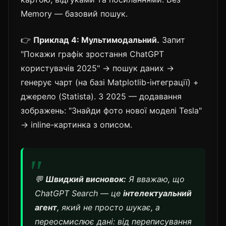
Memory — базовий пошук.
👉
Приклад 4: Мультимодальний.
Запит
"Покажи графік зростання ChatGPT
користувачів 2025" → пошук даних →
генерує чарт (на базі Matplotlib-інтеграції) +
джерело (Statista). З 2025 — додавання
зображень: "Знайди фото нової моделі Tesla"
→ inline-картинка з описом.
💬
Швидкий висновок:
Я вважаю, що
ChatGPT Search — це
інтелектуальний
агент
, який не просто шукає, а
переосмислює дані: від переписування