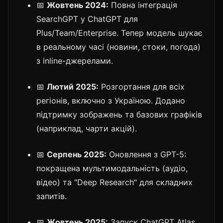
📅
Жовтень 2024:
Повна інтеграція
SearchGPT у ChatGPT для
Plus/Team/Enterprise. Тепер модель шукає
в реальному часі (новини, стоки, погода)
з inline-джерелами.
📅
Лютий 2025:
Розгортання для всіх
регіонів, включно з Україною. Додано
підтримку зображень та базових графіків
(наприклад, чарти акцій).
📅
Серпень 2025:
Оновлення з GPT-5:
покращена мультимодальність (аудіо,
відео) та "Deep Research" для складних
запитів.
📅
Жовтень 2025:
Запуск ChatGPT Atlas