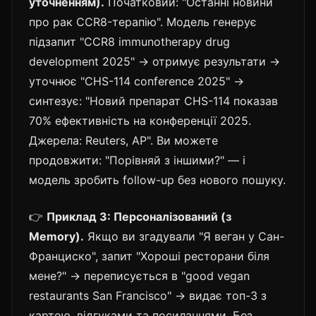
уточненням).
Початковий: "Останні новини
про рак CCR8-терапію". Модель генерує
підзапит "CCR8 immunotherapy drug
development 2025" → отримує результати →
уточнює "CHS-114 conference 2025" →
синтезує: "Новий препарат CHS-114 показав
70% ефективність на конференції 2025.
Джерела: Reuters, AP". Ви можете
продовжити: "Порівняй з іншими?" — і
модель зробить follow-up без нового пошуку.
👉
Приклад 3: Персоналізований (з
Memory).
Якщо ви згадували "Я веган у Сан-
Франциско", запит "Хороші ресторани біля
мене?" → переписується в "good vegan
restaurants San Francisco" → видає топ-3 з
картою, відгуками та посиланнями. Без