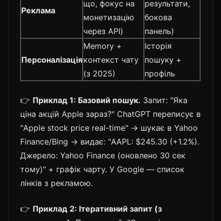
що, фокус на
результати,
Реклама
монетизацію
бокова
через API)
панель)
Memory +
Історія
Персоналізація
контекст чату
пошуку +
(з 2025)
профіль
👉
Приклад 1: Базовий пошук.
Запит: "Яка
ціна акцій Apple зараз?" ChatGPT переписує в
"Apple stock price real-time" → шукає в Yahoo
Finance/Bing → видає: "AAPL: $245.30 (+1.2%).
Джерело: Yahoo Finance (оновлено 30 сек
тому)" + графік чарту. У Google — список
лінків з рекламою.
👉
Приклад 2: Ітеративний запит (з