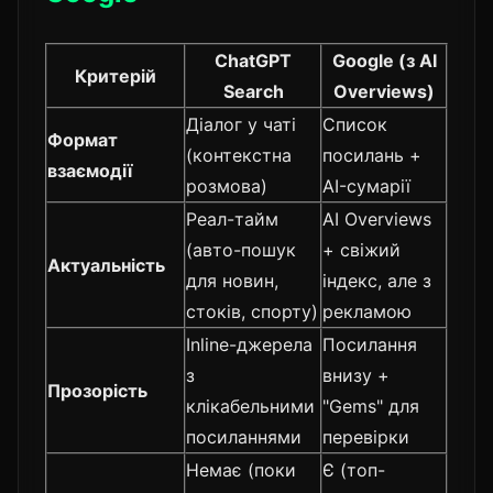
ChatGPT
Google (з AI
Критерій
Search
Overviews)
Діалог у чаті
Список
Формат
(контекстна
посилань +
взаємодії
розмова)
AI-сумарії
Реал-тайм
AI Overviews
(авто-пошук
+ свіжий
Актуальність
для новин,
індекс, але з
стоків, спорту)
рекламою
Inline-джерела
Посилання
з
внизу +
Прозорість
клікабельними
"Gems" для
посиланнями
перевірки
Немає (поки
Є (топ-