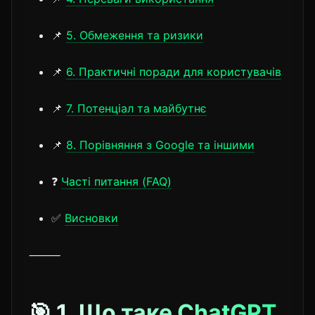
📌
5. Обмеження та ризики
📌
6. Практичні поради для користувачів
📌
7. Потенціал та майбутнє
📌
8. Порівняння з Google та іншими
❓
Часті питання (FAQ)
✅
Висновки
⸻
🎯 1. Що таке ChatGPT