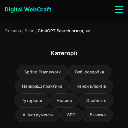
Digital WebCraft
Головна
/
Блог
/
ChatGPT Search огляд, як працює та поради 🚀
Категорії
Spring Framework
Веб-розробка
Найкращі практики
Кейси клієнтів
Туторіали
Новини
Особисте
AI інструменти
SEO
Безпека