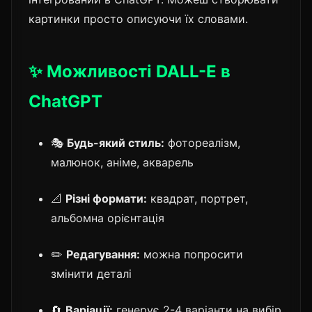
картинки просто описуючи їх словами.
✨ Можливості DALL-E в
ChatGPT
🎭
Будь-який стиль:
фотореалізм,
малюнок, аніме, акварель
📐
Різні формати:
квадрат, портрет,
альбомна орієнтація
✏️
Редагування:
можна попросити
змінити деталі
🔄
Варіації:
генерує 2-4 варіанти на вибір