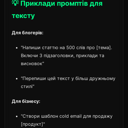
💡 Приклади промптів для
тексту
Для блогерів:
"Напиши статтю на 500 слів про [тема].
Включи 3 підзаголовки, приклади та
висновок"
"Перепиши цей текст у більш дружньому
стилі"
Для бізнесу:
"Створи шаблон cold email для продажу
[продукт]"