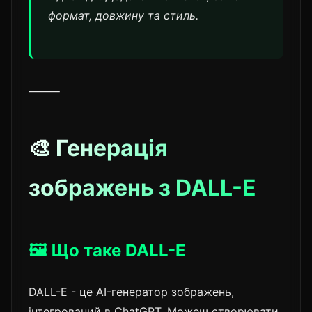
формат, довжину та стиль.
⸻
🎨 Генерація
зображень з DALL-E
🖼️ Що таке DALL-E
DALL-E - це AI-генератор зображень,
інтегрований в ChatGPT. Можеш створювати