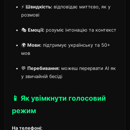
⚡
Швидкість:
відповідає миттєво, як у
розмові
🎭
Емоції:
розуміє інтонацію та контекст
🌍
Мови:
підтримує українську та 50+
мов
💬
Перебивання:
можеш перервати AI як
у звичайній бесіді
📱 Як увімкнути голосовий
режим
На телефоні: