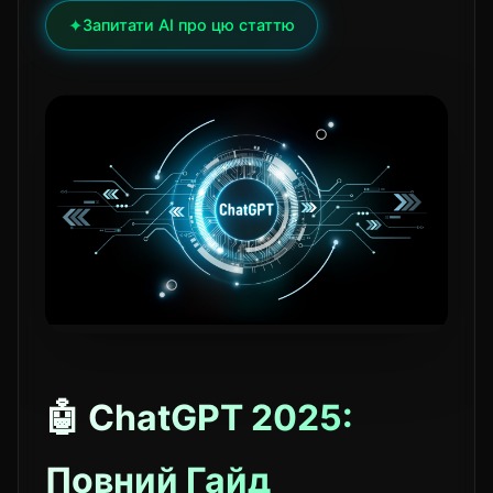
✦
Запитати AI про цю статтю
🤖 ChatGPT 2025:
Повний Гайд