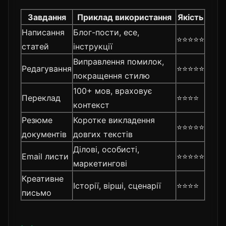
Завдання
Приклад використання
Якість
Написання
Блог-пости, есе,
⭐⭐⭐⭐⭐
статей
інструкції
Виправлення помилок,
Редагування
⭐⭐⭐⭐⭐
покращення стилю
100+ мов, враховує
Переклад
⭐⭐⭐⭐
контекст
Резюме
Коротке викладення
⭐⭐⭐⭐⭐
документів
довгих текстів
Ділові, особисті,
Email листи
⭐⭐⭐⭐⭐
маркетингові
Креативне
Історії, вірші, сценарії
⭐⭐⭐⭐
письмо