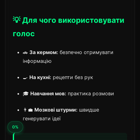
💡 Для чого використовувати
голос
🚗
За кермом:
безпечно отримувати
інформацію
🍳
На кухні:
рецепти без рук
🎓
Навчання мов:
практика розмови
👨‍💼
Мозкові штурми:
швидше
генерувати ідеї