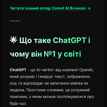
Читати повний огляд Comet AI Browser →
⸻
🌟 Що таке ChatGPT і
чому він №1 у світі
ChatGPT
- це AI-чатбот від компанії OpenAI,
який розуміє і генерує текст, зображення,
код та відповідає на запитання майже як
людина. Простими словами, це розумний
помічник, з яким можна поспілкуватися про
будь-що.