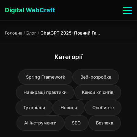
Digital WebCraft
Головна
/
Блог
/
ChatGPT 2025: Повний Гайд Українською - Можливості, Ціни, Інструкція
Категорії
Spring Framework
Веб-розробка
Найкращі практики
Кейси клієнтів
Туторіали
Новини
Особисте
AI інструменти
SEO
Безпека