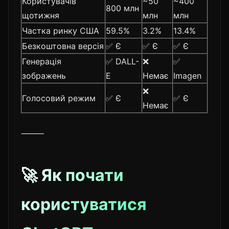
Користувачів
~50
~400
800 млн
щотижня
млн
млн
Частка ринку США
59.5%
3.2%
13.4%
Безкоштовна версія
✅ Є
✅ Є
✅ Є
Генерація
✅ DALL-
❌
✅
зображень
E
Немає
Imagen
❌
Голосовий режим
✅ Є
✅ Є
Немає
⸻
🚀 Як почати
користуватися