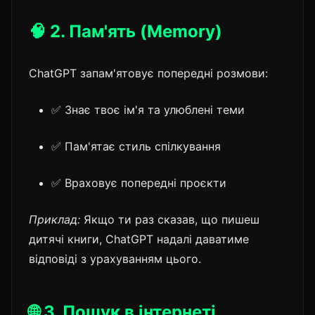
🧠 2. Пам'ять (Memory)
ChatGPT запам'ятовує попередні розмови:
✅ Знає твоє ім'я та улюблені теми
✅ Пам'ятає стиль спілкування
✅ Враховує попередні проєкти
Приклад:
Якщо ти раз сказав, що пишеш
дитячі книги, ChatGPT надалі даватиме
відповіді з урахуванням цього.
🌐 3. Пошук в інтернеті