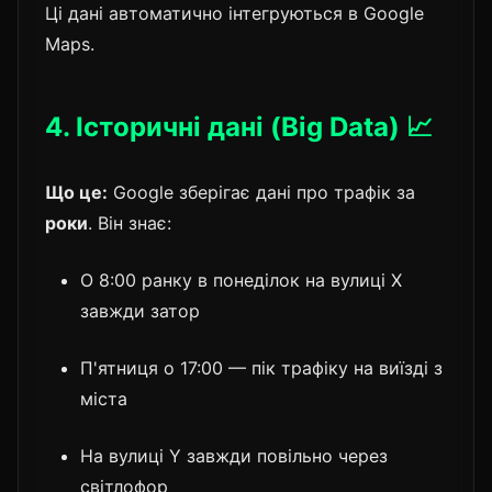
Ці дані автоматично інтегруються в Google
Maps.
4. Історичні дані (Big Data) 📈
Що це:
Google зберігає дані про трафік за
роки
. Він знає:
О 8:00 ранку в понеділок на вулиці X
завжди затор
П'ятниця о 17:00 — пік трафіку на виїзді з
міста
На вулиці Y завжди повільно через
світлофор