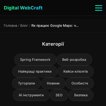
Digital WebCraft
Головна
/
Блог
/
Як працює Google Maps: чому він знає про затори раніше за новини
Категорії
Spring Framework
Веб-розробка
Найкращі практики
Кейси клієнтів
Туторіали
Новини
Особисте
AI інструменти
SEO
Безпека