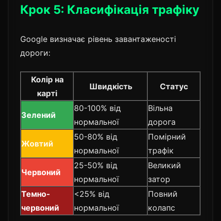
Крок 5: Класифікація трафіку
Google визначає рівень завантаженості
дороги:
Колір на
Швидкість
Статус
карті
80-100% від
Вільна
Зелений
нормальної
дорога
50-80% від
Помірний
Жовтий
нормальної
трафік
25-50% від
Великий
Червоний
нормальної
затор
Темно-
<25% від
Повний
червоний
нормальної
колапс