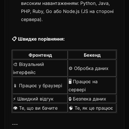
високим навантаженням: Python, Java,
PHP, Ruby, Go або Node.js (JS на стороні
сервера).
📋 Швидке порівняння:
Фронтенд
Бекенд
🎨 Візуальний
⚙️ Обробка даних
інтерфейс
🖥️ Працює на
📱 Працює у браузері
сервері
⚡ Швидкий відгук
🔒 Безпека даних
👁️ Те, що ви бачите
🧠 Те, як це працює
---