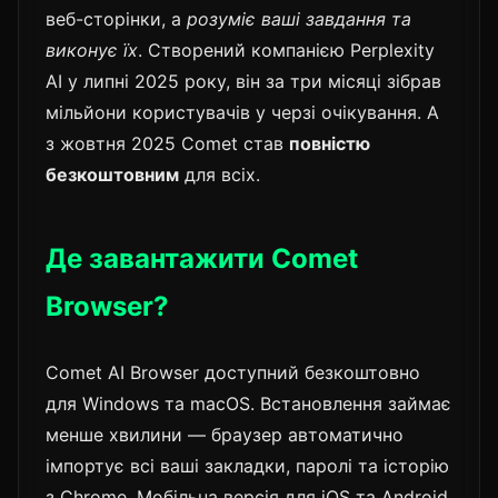
веб-сторінки, а
розуміє ваші завдання та
виконує їх
. Створений компанією Perplexity
AI у липні 2025 року, він за три місяці зібрав
мільйони користувачів у черзі очікування. А
з жовтня 2025 Comet став
повністю
безкоштовним
для всіх.
Де завантажити Comet
Browser?
Comet AI Browser доступний безкоштовно
для Windows та macOS. Встановлення займає
менше хвилини — браузер автоматично
імпортує всі ваші закладки, паролі та історію
з Chrome. Мобільна версія для iOS та Android