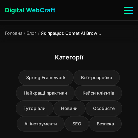
Digital WebCraft
Головна
/
Блог
/
Як працює Comet AI Browser: огляд від Perplexity 2025
Категорії
Spring Framework
Веб-розробка
Найкращі практики
Кейси клієнтів
Туторіали
Новини
Особисте
AI інструменти
SEO
Безпека