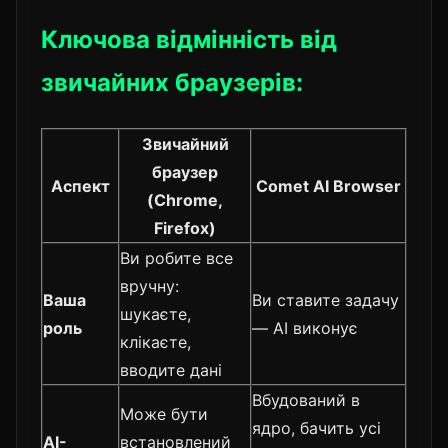
Ключова відмінність від
звичайних браузерів:
Звичайний
браузер
Аспект
Comet AI Browser
(Chrome,
Firefox)
Ви робите все
вручну:
Ваша
Ви ставите задачу
шукаєте,
роль
— AI виконує
клікаєте,
вводите дані
Вбудований в
Може бути
ядро, бачить усі
AI-
встановлений