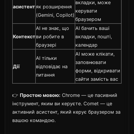
вкладки, може
асистент
як розширення
керувати
(Gemini, Copilot)
браузером
AI не знає, що
AI бачить ваші
Контекст
ви робите в
вкладки, пошті,
браузері
календар
AI може клікати,
AI тільки
заповнювати
Дії
відповідає на
форми, відкривати
питання
сайти замість вас
👉
Простою мовою:
Chrome — це пасивний
інструмент, яким ви керуєте. Comet — це
активний асистент, який керує браузером за
вашою командою.