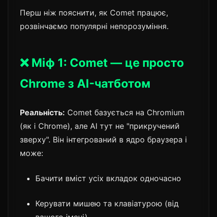
Перш ніж пояснити, як Comet працює,
розвінчаємо популярні непорозуміння.
❌ Міф 1: Comet — це просто
Chrome з AI-чатботом
Реальність:
Comet базується на Chromium
(як і Chrome), але AI тут не "прикручений
зверху". Він інтегрований в ядро браузера і
може:
Бачити вміст усіх вкладок одночасно
Керувати мишею та клавіатурою (від
вашого імені)