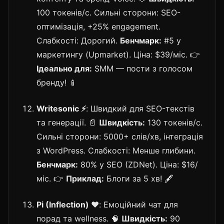
100 токенів/с. Сильні сторони: SEO-
оптимізація, +25% engagement.
Слабкості: Дорогий.
Бенчмарк:
#5 у
маркетингу (Upmarket). Ціна: $39/міс. 👉
Ідеально для:
SMM — пости з голосом
бренду! 📱
Writesonic ⚡
: Швидкий для SEO-текстів
та генерації. 📄
Швидкість:
130 токенів/с.
Сильні сторони: 5000+ слів/хв, інтеграція
з WordPress. Слабкості: Менше глибини.
Бенчмарк:
80% у SEO (ZDNet). Ціна: $16/
міс. 👉
Приклад:
Блоги за 5 хв! 🖋️
Pi (Inflection) ❤️
: Емоційний чат для
порад та wellness. 🧠
Швидкість:
90