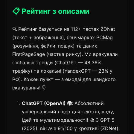
📋 Рейтинг з описами
🔍 Рейтинг базується на 112+ тестах ZDNet
(текст + зображення), бенчмарках PCMag
(розуміння, файли, пошук) та даних
FirstPageSage (частка ринку). Ми врахували
глобальні тренди (ChatGPT — 48.36%
трафіку) та локальні (YandexGPT — 23% у
РФ). Кожен пункт — з емодзі для швидкого
сканування! 👇
ChatGPT (OpenAI) 🌍
: Абсолютний
універсальний лідер для текстів, коду,
ідей та мультимодальності! 🚀 З GPT-5
(2025), він аче 91/100 у креативі (ZDNet),