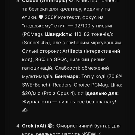
Claude (Anthropic) 🎨
: Майстер точності
та безпеки для креативу, кодингу та
етики. 🛡️ 200K контекст, фокус на
"людському" стилі — 92/100 у письмі
(PCMag).
Швидкість:
110–82 токенів/с
(Sonnet 4.5), але з глибоким міркуванням.
Сильні сторони: Artifacts (інтерактивний
код), 86% на GPQA, низький ризик
галюцинацій. Слабкості: обмежений
мультимедіа.
Бенчмарк:
Топ у коді (70.8%
SWE-Bench), Readers’ Choice PCMag. Ціна:
$20/міс (Pro з Opus 4). 👉
Ідеально для:
Журналістів — пишіть есе без плагіату!
✍️
Grok (xAI) 😎
: Юмористичний бунтар для
коду, реального часу та NSFW! ⚡