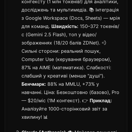
контексту (1 млн токенів!) для аналітики,
досліджень та мультимедіа. 📚 Інтеграція
з Google Workspace (Docs, Sheets) — мрія
для команд.
Швидкість:
150–372 токенів/
с (Gemini 2.5 Flash), топ у відео/
зображеннях (18/20 балів ZDNet). 💨
Сильні сторони: реальний пошук,
Computer Use (керування браузером),
87% на AIME (математика). Слабкості:
слабший у креативі (менше "душі").
Бенчмарк:
88% на MMLU, +73% у
навчанні. Ціна: Безкоштовно (базово), Pro
— $20/міс (1M контекст). 👉
Приклад:
Аналізуйте 1000-сторінковий звіт за
хвилину! 📊