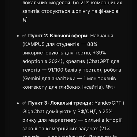
локальних моделей, бо 21% комерційних
запитів стосуються шопінгу та фінансів!
🛒
✅
Пункт 2: Ключові сфери:
Навчання
(KAMPUS для студентів — 88%
використовують для тестів, +39%
adoption з 2024), креатив (ChatGPT для
текстів — 91/100 балів у тестах), робота
(Gemini для аналітики — 1 млн токенів
контексту для глибоких інсайтів). 📚✨
✅
Пункт 3: Локальні тренди:
YandexGPT і
GigaChat домінують у РФ/СНД з 25%
ринку для маркетингу — сильні в історії,
законі та комерційних задачах (21%
запитів — шопінг/фінанси). Локалізація