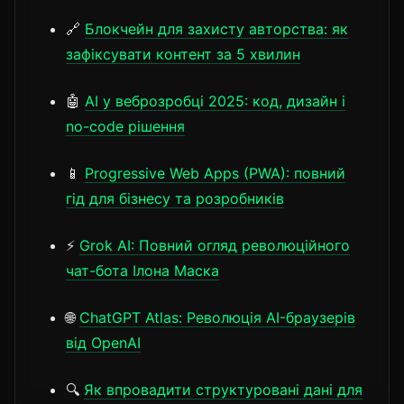
🔗
Блокчейн для захисту авторства: як
зафіксувати контент за 5 хвилин
🤖
AI у веброзробці 2025: код, дизайн і
no-code рішення
📱
Progressive Web Apps (PWA): повний
гід для бізнесу та розробників
⚡
Grok AI: Повний огляд революційного
чат-бота Ілона Маска
🌐
ChatGPT Atlas: Революція AI-браузерів
від OpenAI
🔍
Як впровадити структуровані дані для