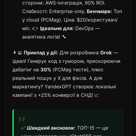
сторони: AWS-інтеграція, 90% ROI.
Слабкості: Enterprise-only.
Бенчмарк:
Топ
у cloud (PCMag). Ціна: $20/користувач/
міс. 👉
Ідеально для:
DevOps —
аналітика логів! 🔧
👨‍💻
Приклад у дії:
Для розробника
Grok
—
ідеал! Генерує код з гумором, прискорюючи
дебагінг на
30%
(PCMag тести), плюс
реальний пошук у X для фіксів. А для
маркетингу? YandexGPT створює локальні
кампанії з +25% конверсії в СНД! 📈
✅
Швидкий висновок:
ТОП-15 — це