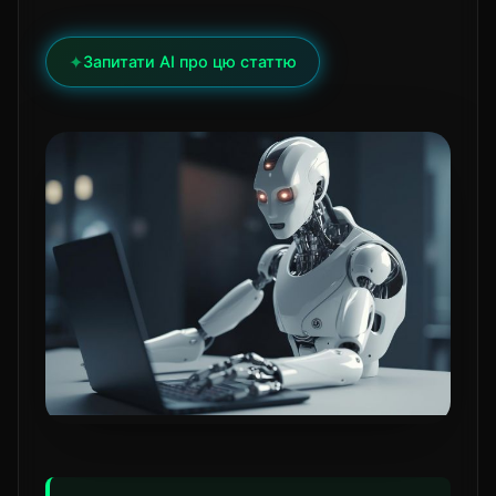
✦
Запитати AI про цю статтю