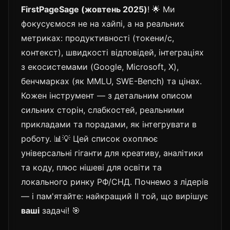
FirstPageSage (жовтень 2025)
! 🌟 Ми
фокусуємося не на хайпі, а на реальних
метриках: продуктивності (токени/с,
контекст), швидкості відповідей, інтеграціях
з екосистемами (Google, Microsoft, X),
бенчмарках (як MMLU, SWE-Bench) та цінах.
Кожен інструмент — з детальним описом
сильних сторін, слабкостей, реальними
прикладами та порадами, як інтегрувати в
роботу. 📊💡 Цей список охоплює
універсальні гіганти для креативу, аналітики
та коду, плюс нішеві для освіти та
локального ринку РФ/СНД. Почнемо з лідерів
— і пам'ятайте: найкращий ІІ той, що вирішує
ваші
задачі! 🎯