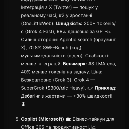
Інтеграція з X (Twitter) — пошук у
реальному часі, #2 у зростанні
(OneLittleWeb).
Швидкість:
200+ токенів/
с (Grok 4 Fast), 98% дешевше за GPT-5.
Сильні сторони: Agentic search (браузинг
X), 70.8% SWE-Bench (код),
мультимодальність (відео). Слабкості:
менше інтеграцій.
Бенчмарк:
#8 LMArena,
40% менше токенів на задачу. Ціна:
Безкоштовно (Grok 3), Grok 4 —
SuperGrok ($300/міс Heavy). 👉
Приклад:
Дебагінг з жартами — +30% швидкості!
🐛
Copilot (Microsoft) 💼
: Бізнес-тайкун для
Office 365 та продуктивності. 📈