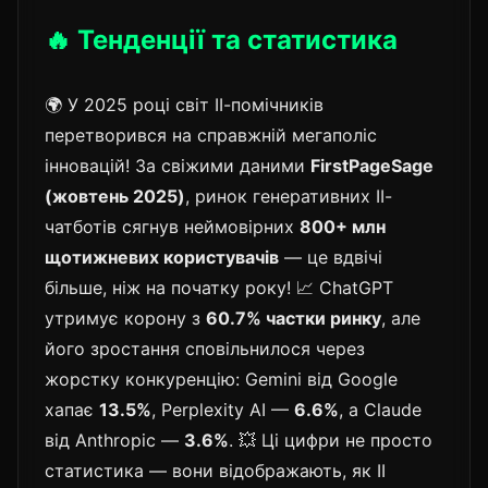
🔥 Тенденції та статистика
🌍 У 2025 році світ ІІ-помічників
перетворився на справжній мегаполіс
інновацій! За свіжими даними
FirstPageSage
(жовтень 2025)
, ринок генеративних ІІ-
чатботів сягнув неймовірних
800+ млн
щотижневих користувачів
— це вдвічі
більше, ніж на початку року! 📈 ChatGPT
утримує корону з
60.7% частки ринку
, але
його зростання сповільнилося через
жорстку конкуренцію: Gemini від Google
хапає
13.5%
, Perplexity AI —
6.6%
, а Claude
від Anthropic —
3.6%
. 💥 Ці цифри не просто
статистика — вони відображають, як ІІ