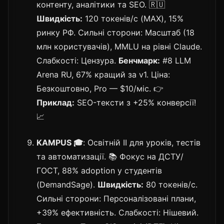
контенту, аналітики та SEO. 🇷🇺
Швидкість:
120 токенів/с (MAX), 15%
ринку РФ. Сильні сторони: Масштаб (18
млн користувачів), MMLU на рівні Claude.
Слабкості: Цензура.
Бенчмарк:
#8 LLM
Arena RU, 67% кращий за v1. Ціна:
Безкоштовно, Pro — $10/міс. 👉
Приклад:
SEO-тексти з +25% конверсії!
📈
KAMPUS 🎓
: Освітній ІІ для уроків, тестів
та автоматизації. 📚 Фокус на ДСТУ/
ГОСТ, 88% adoption у студентів
(DemandSage).
Швидкість:
80 токенів/с.
Сильні сторони: Персоналізовані плани,
+39% ефективність. Слабкості: Нішевий.