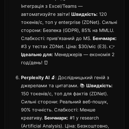
Інтеграція з Excel/Teams —
автоматизуйте звіти!
Швидкість:
120
токенів/с, топ у enterprise (ZDNet). Сильні
сторони: Безпека (GDPR), 85% на MMLU.
Слабкості: прив'язаний до MS.
Бенчмарк:
#3 у тестах ZDNet. Ціна: $30/міс (E3). 👉
Ідеально для:
Менеджерів — економія 2
год/день! ⏰
Perplexity AI 🔬
: Дослідницький геній з
джерелами та цитатами. 📚
Швидкість:
150 токенів/с, топ для фактів (ZDNet).
Сильні сторони: Реальний веб-пошук,
90% точність. Слабкості: Менше
креативу.
Бенчмарк:
#1 у research
(Artificial Analysis). Ціна: Безкоштовно,