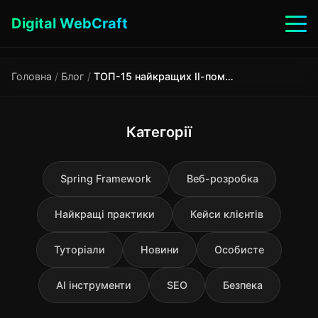
Digital WebCraft
Головна
/
Блог
/
ТОП-15 найкращих ІІ-помічників 2025: ChatGPT, Gemini, Grok, YandexGPT, KAMPUS + повний гід
Категорії
Spring Framework
Веб-розробка
Найкращі практики
Кейси клієнтів
Туторіали
Новини
Особисте
AI інструменти
SEO
Безпека