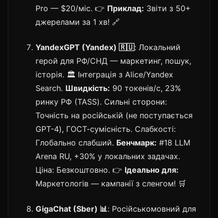
Pro — $20/міс. 👉
Приклад:
Звіти з 50+
джерелами за 1 хв! 🔗
YandexGPT (Yandex) 🇷🇺
: Локальний
герой для РФ/СНД — маркетинг, пошук,
історія. 🏛️ Інтеграція з Alice/Yandex
Search.
Швидкість:
90 токенів/с, 23%
ринку РФ (TASS). Сильні сторони:
Точність на російській (не поступається
GPT-4), ГОСТ-сумісність. Слабкості:
Глобально слабший.
Бенчмарк:
#18 LLM
Arena RU, +30% у локальних задачах.
Ціна: Безкоштовно. 👉
Ідеально для:
Маркетологів — кампанії з сленгом! 🛒
GigaChat (Sber) 📊
: Російськомовний для