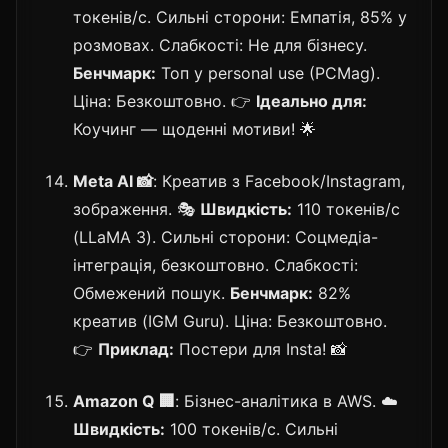
токенів/с. Сильні сторони: Емпатія, 85% у
розмовах. Слабкості: Не для бізнесу.
Бенчмарк:
Топ у personal use (PCMag).
Ціна: Безкоштовно. 👉
Ідеально для:
Коучинг — щоденні мотиви! 🌟
Meta AI 📸
: Креатив з Facebook/Instagram,
зображення. 🎭
Швидкість:
110 токенів/с
(LLaMA 3). Сильні сторони: Соцмедіа-
інтеграція, безкоштовно. Слабкості:
Обмежений пошук.
Бенчмарк:
82%
креатив (IGM Guru). Ціна: Безкоштовно.
👉
Приклад:
Постери для Insta! 📸
Amazon Q 🏢
: Бізнес-аналітика в AWS. ☁️
Швидкість:
100 токенів/с. Сильні