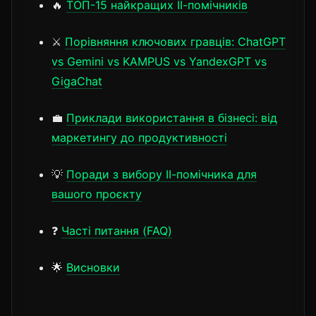
🔥
ТОП-15 найкращих ІІ-помічників
⚔️
Порівняння ключових гравців: ChatGPT
vs Gemini vs KAMPUS vs YandexGPT vs
GigaChat
💼
Приклади використання в бізнесі: від
маркетингу до продуктивності
💡
Поради з вибору ІІ-помічника для
вашого проєкту
❓
Часті питання (FAQ)
🌟
Висновки