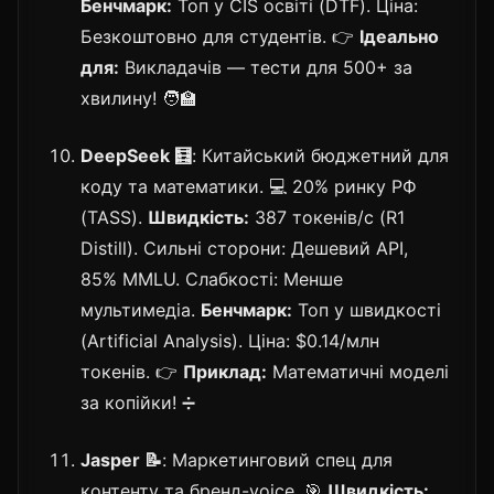
Бенчмарк:
Топ у CIS освіті (DTF). Ціна:
Безкоштовно для студентів. 👉
Ідеально
для:
Викладачів — тести для 500+ за
хвилину! 🧑‍🏫
DeepSeek 🧮
: Китайський бюджетний для
коду та математики. 💻 20% ринку РФ
(TASS).
Швидкість:
387 токенів/с (R1
Distill). Сильні сторони: Дешевий API,
85% MMLU. Слабкості: Менше
мультимедіа.
Бенчмарк:
Топ у швидкості
(Artificial Analysis). Ціна: $0.14/млн
токенів. 👉
Приклад:
Математичні моделі
за копійки! ➗
Jasper 📝
: Маркетинговий спец для
контенту та бренд-voice. 🎯
Швидкість: