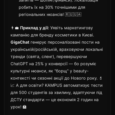
робить їх на 30% точнішими для
регіональних нюансів! 🇷🇺🇺🇦
👨‍💼
Приклад у дії:
Уявіть маркетингову
кампанію для бренду косметики в Києві.
GigaChat
генерує персоналізовані пости на
українській/російській, враховуючи локальні
тренди (свята, сленг), перевершуючи
ChatGPT на 25% у конверсії — бо розуміє
культурні нюанси, як "борщ" у beauty-
контексті чи сезонні акції до Нового року. 💄
📈 А для освіти? KAMPUS автоматизує тести
для 500 студентів за хвилину, адаптуючи під
ДСТУ стандарти — це економія 2 годин на
урок! 🏫