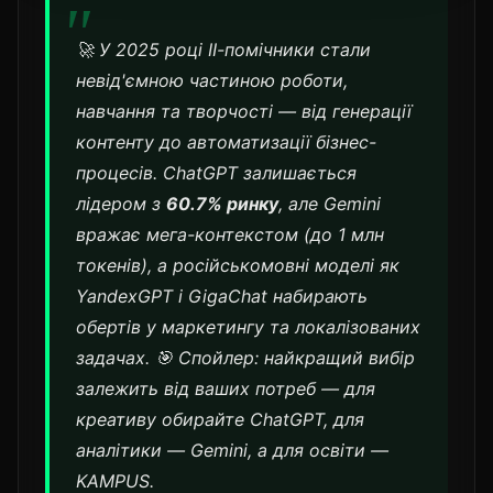
🚀 У 2025 році ІІ-помічники стали
невід'ємною частиною роботи,
навчання та творчості — від генерації
контенту до автоматизації бізнес-
процесів. ChatGPT залишається
лідером з
60.7% ринку
, але Gemini
вражає мега-контекстом (до 1 млн
токенів), а російськомовні моделі як
YandexGPT і GigaChat набирають
обертів у маркетингу та локалізованих
задачах.
🎯 Спойлер:
найкращий вибір
залежить від ваших потреб — для
креативу обирайте ChatGPT, для
аналітики — Gemini, а для освіти —
KAMPUS.