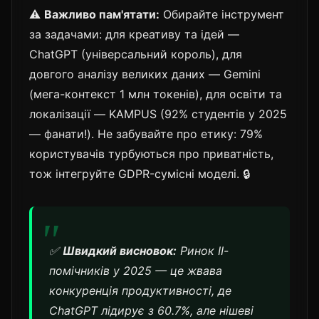
⚠️
Важливо пам'ятати:
Обирайте інструмент
за задачами: для креативу та ідей —
ChatGPT (універсальний король), для
довгого аналізу великих даних — Gemini
(мега-контекст 1 млн токенів), для освіти та
локалізації — KAMPUS (92% студентів у 2025
— фанати!). Не забувайте про етику: 79%
користувачів турбуються про приватність,
тож інтегруйте GDPR-сумісні моделі. 🔒
✅
Швидкий висновок:
Ринок ІІ-
помічників у 2025 — це жвава
конкуренція продуктивності, де
ChatGPT лідирує з 60.7%, але нішеві