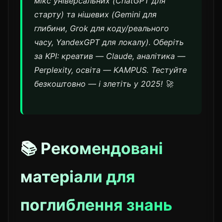
мікс універсальних (ChatGPT для
старту) та нішевих (Gemini для
глибини, Grok для коду/реального
часу, YandexGPT для локалу). Оберіть
за KPI: креатив — Claude, аналітика —
Perplexity, освіта — KAMPUS. Тестуйте
безкоштовно — і злетіть у 2025! 🚀
📚 Рекомендовані
матеріали для
поглиблення знань