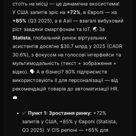
стоїть на місці — це динамічна екосистема!
У США запитів зріс на
+72%
, в Європі — на
+85%
(Q3 2025), а в Азії — взагалі вибуховий
ріст завдяки смартфонам та IoT. 🌏 За
Statista
, глобальний ринок віртуальних
асистентів досягне $30.7 млрд у 2025 (CAGR
30.6%), з фокусом на голосові інтерфейси та
мультимодальність (текст + зображення +
відео). 🗣️ А в бізнесі? 80% підприємств
використовують ІІ для персоналізації — від
рекомендацій товарів до автоматизації HR.
💼
✅
Пункт 1: Зростання ринку:
+72%
запитів у США, +85% у Європі (Statista,
Q3 2025). У CIS регіоні — +65% для