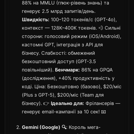
88% на MMLU (глюк-рівень знань) та
генерує 2.5 млрд запитів/день.
Швидкість:
100–120 токенів/с (GPT-4o),
контекст — 128K–400K токенів. 💨 Сильні
сторони: голосовий режим (iOS/Android),
кастомні GPT, інтеграція з API для
бізнесу. Слабкості: обмежений
безкоштовний доступ (GPT-3.5
повільніший).
Бенчмарк:
86% на GPQA
(дослідження), +40% продуктивність у
коді. Ціна: Безкоштовно (базово), $20/міс
(Plus з GPT-5), $200/міс (Team для
бізнесу). 👉
Ідеально для:
Фрілансерів —
генерує email-кампанії за 10 сек! 📧
Gemini (Google) 🔍
: Король мега-