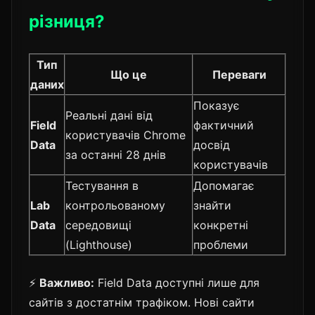
різниця?
Тип
Що це
Переваги
даних
Показує
Реальні дані від
Field
фактичний
користувачів Chrome
Data
досвід
за останні 28 днів
користувачів
Тестування в
Допомагає
Lab
контрольованому
знайти
Data
середовищі
конкретні
(Lighthouse)
проблеми
⚡
Важливо:
Field Data доступні лише для
сайтів з достатнім трафіком. Нові сайти