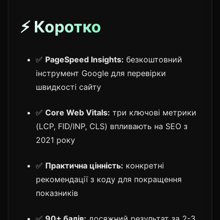
⚡ Коротко
✅
PageSpeed Insights:
безкоштовний
інструмент Google для перевірки
швидкості сайту
✅
Core Web Vitals:
три ключові метрики
(LCP, FID/INP, CLS) впливають на SEO з
2021 року
✅
Практична цінність:
конкретні
рекомендації з коду для покращення
показників
✅
90+ балів:
досяжний результат за 2-3