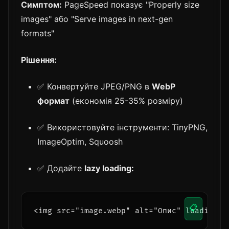
Симптом:
PageSpeed показує "Properly size
images" або "Serve images in next-gen
formats"
Рішення:
✅ Конвертуйте JPEG/PNG в
WebP
формат
(економія 25-35% розміру)
✅ Використовуйте інструменти: TinyPNG,
ImageOptim, Squoosh
✅ Додайте
lazy loading:
📋
<img src="image.webp" alt="Опис" loading="