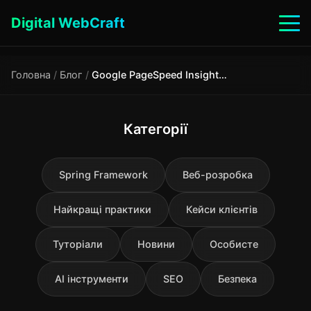
Digital WebCraft
Головна
/
Блог
/
Google PageSpeed Insights: як досягти 90+ балів
Категорії
Spring Framework
Веб-розробка
Найкращі практики
Кейси клієнтів
Туторіали
Новини
Особисте
AI інструменти
SEO
Безпека