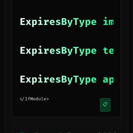
ExpiresByType image
ExpiresByType text/
ExpiresByType appli
</IfModule>
📋