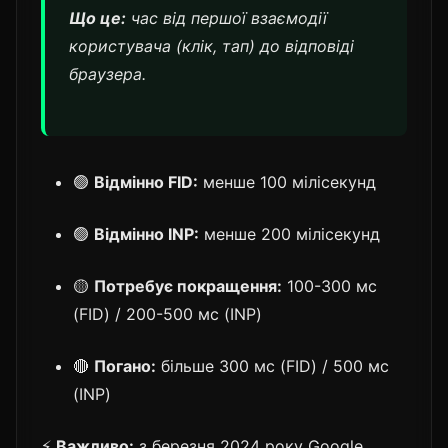
Що це:
час від першої взаємодії
користувача (клік, тап) до відповіді
браузера.
🟢
Відмінно FID:
менше 100 мілісекунд
🟢
Відмінно INP:
менше 200 мілісекунд
🟡
Потребує покращення:
100-300 мс
(FID) / 200-500 мс (INP)
🔴
Погано:
більше 300 мс (FID) / 500 мс
(INP)
⚡
Важливо:
з березня 2024 року Google