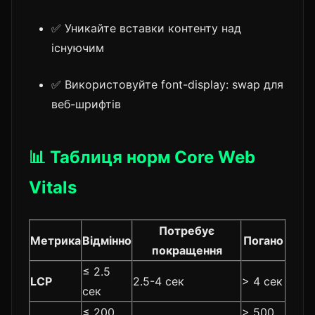
✅ Уникайте вставки контенту над
існуючим
✅ Використовуйте font-display: swap для
веб-шрифтів
📊 Таблиця норм Core Web
Vitals
Потребує
Метрика
Відмінно
Погано
покращення
≤ 2.5
LCP
2.5-4 сек
> 4 сек
сек
≤ 200
> 500