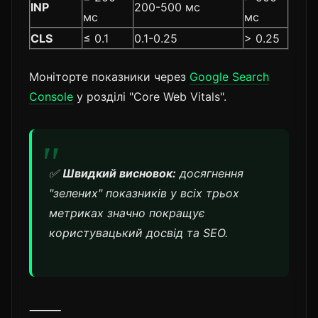
INP
200-500 мс
мс
мс
CLS
≤ 0.1
0.1-0.25
> 0.25
Моніторте показники через
Google Search
Console
у розділі "Core Web Vitals".
✅
Швидкий висновок:
досягнення
"зелених" показників у всіх трьох
метриках значно покращує
користувацький досвід та SEO.
⸻