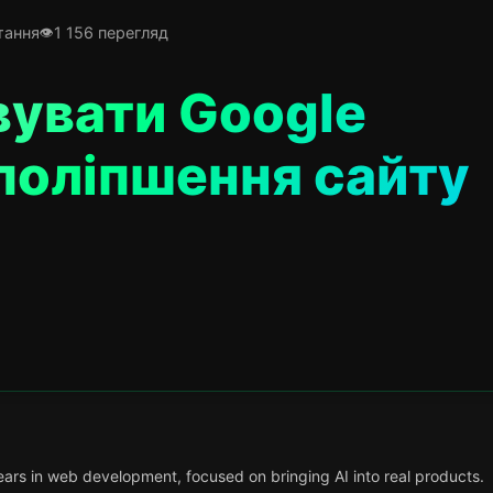
тання
1 156 перегляд
вувати Google
 поліпшення сайту
ars in web development, focused on bringing AI into real products.