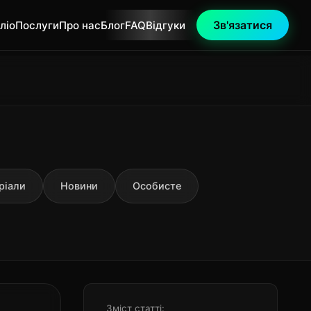
Зв'язатися
ліо
Послуги
Про нас
Блог
FAQ
Відгуки
ріали
Новини
Особисте
Зміст статті: