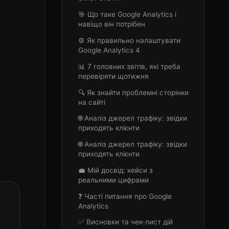
🎯 Що таке Google Analytics і
навіщо він потрібен
⚙️ Як правильно налаштувати
Google Analytics 4
📊 7 головних звітів, які треба
перевіряти щотижня
🔍 Як знайти проблемні сторінки
на сайті
🌐 Аналіз джерел трафіку: звідки
приходять клієнти
🌐 Аналіз джерел трафіку: звідки
приходять клієнти
💼 Мій досвід: кейси з
реальними цифрами
❓ Часті питання про Google
Analytics
✅ Висновки та чек-лист дій