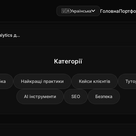
Головна
Портфо
🇺🇦
Українська
Як використовувати Google Analytics для поліпшення сайту інструкція
Категорії
бка
Найкращі практики
Кейси клієнтів
Туто
AI інструменти
SEO
Безпека