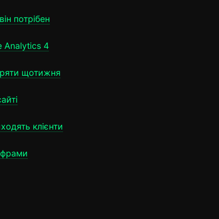
він потрібен
Analytics 4
віряти щотижня
сайті
иходять клієнти
ифрами