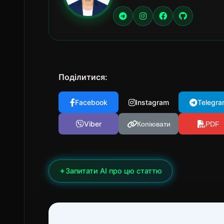
Поділитися:
Facebook
Instagram
Telegra
Viber
Копіювати
PDF
✦
Запитати AI про цю статтю