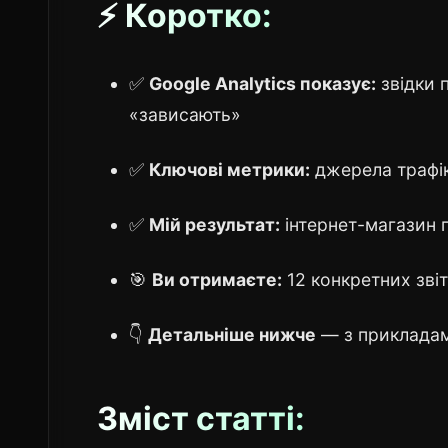
⚡ Коротко:
✅
Google Analytics показує:
звідки п
«зависають»
✅
Ключові метрики:
джерела трафіку
✅
Мій результат:
інтернет-магазин п
🎯
Ви отримаєте:
12 конкретних зві
👇
Детальніше нижче
— з прикладам
Зміст статті: