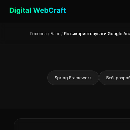
Digital WebCraft
Головна
/
Блог
/
Spring Framework
Веб-розро