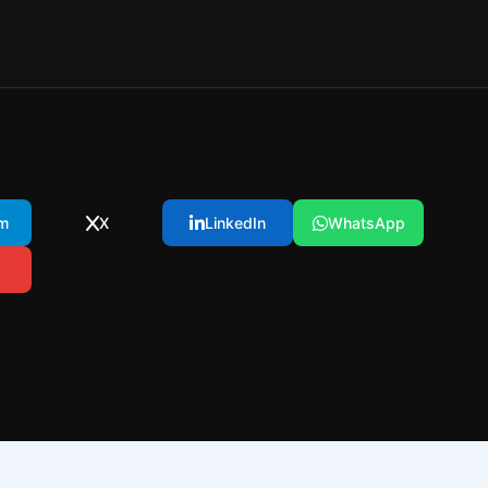
m
X
LinkedIn
WhatsApp