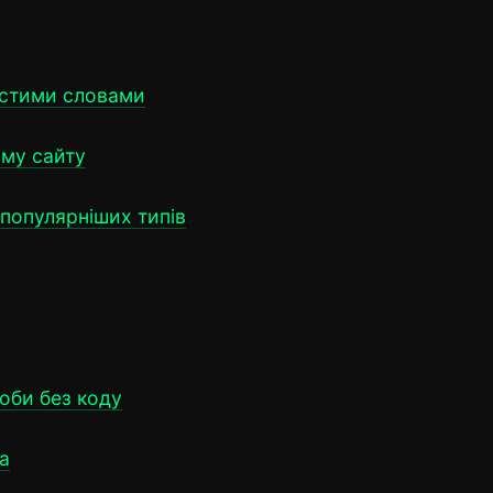
остими словами
ому сайту
йпопулярніших типів
оби без коду
а