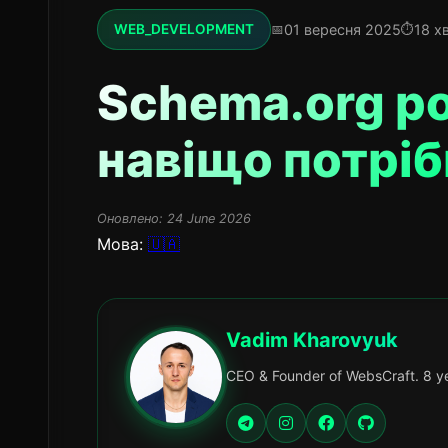
01 вересня 2025
18 х
WEB_DEVELOPMENT
Schema.org ро
навіщо потріб
Оновлено:
24 June 2026
Мова:
🇺🇦
Vadim Kharovyuk
CEO & Founder of WebsCraft. 8 ye