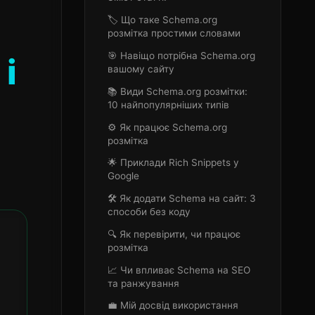
🏷️ Що таке Schema.org
розмітка простими словами
🎯 Навіщо потрібна Schema.org
і
вашому сайту
📚 Види Schema.org розмітки:
10 найпопулярніших типів
⚙️ Як працює Schema.org
розмітка
🌟 Приклади Rich Snippets у
Google
🛠️ Як додати Schema на сайт: 3
способи без коду
🔍 Як перевірити, чи працює
розмітка
📈 Чи впливає Schema на SEO
та ранжування
💼 Мій досвід використання