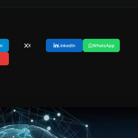
m
X
LinkedIn
WhatsApp