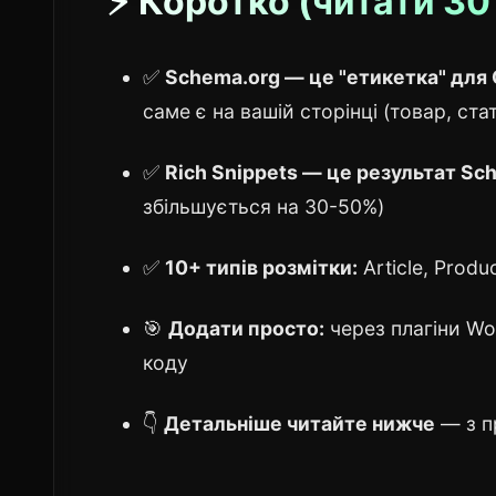
⚡ Коротко (читати 30
✅
Schema.org — це "етикетка" для 
саме є на вашій сторінці (товар, ста
✅
Rich Snippets — це результат Sc
збільшується на 30-50%)
✅
10+ типів розмітки:
Article, Produ
🎯
Додати просто:
через плагіни Wo
коду
👇
Детальніше читайте нижче
— з п