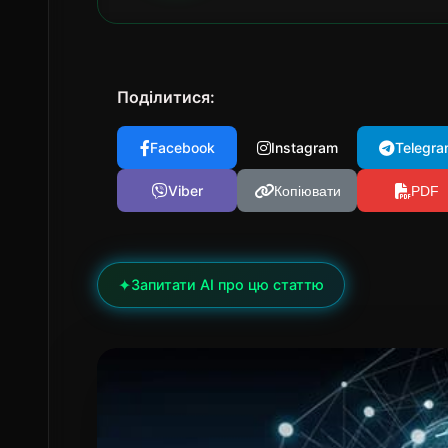
Поділитися:
Facebook
Instagram
Telegra
Viber
Копіювати
PDF
✦
Запитати AI про цю статтю