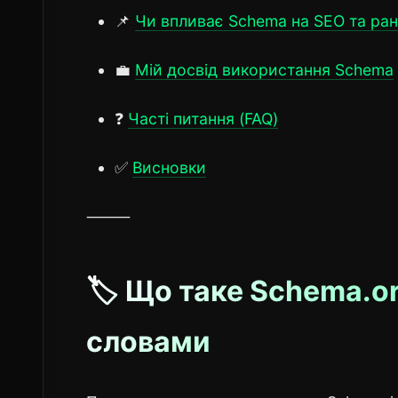
📌
Чи впливає Schema на SEO та ра
💼
Мій досвід використання Schema
❓
Часті питання (FAQ)
✅
Висновки
⸻
🏷️ Що таке Schema.o
словами