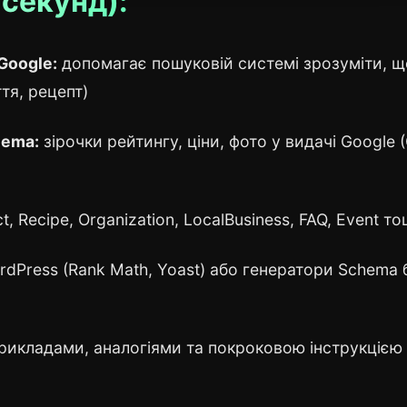
 секунд):
Google:
допомагає пошуковій системі зрозуміти, щ
ття, рецепт)
hema:
зірочки рейтингу, ціни, фото у видачі Google 
ct, Recipe, Organization, LocalBusiness, FAQ, Event т
rdPress (Rank Math, Yoast) або генератори Schema 
рикладами, аналогіями та покроковою інструкцією