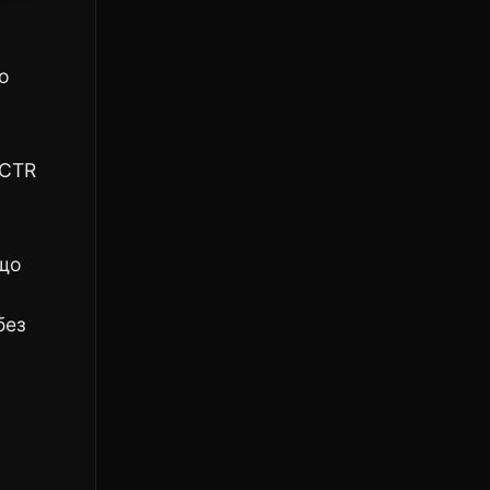
о
(CTR
ощо
без