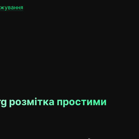
нжування
rg розмітка простими