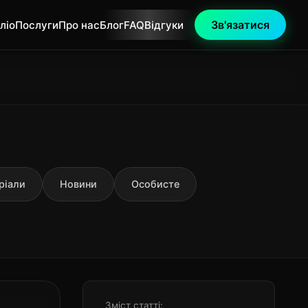
Зв'язатися
ліо
Послуги
Про нас
Блог
FAQ
Відгуки
ріали
Новини
Особисте
Зміст статті: