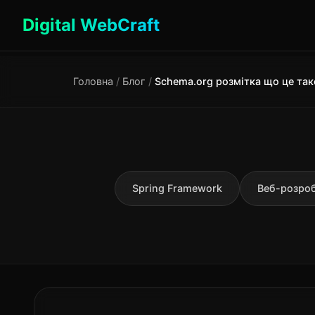
Digital WebCraft
Головна
/
Блог
/
Spring Framework
Веб-розро