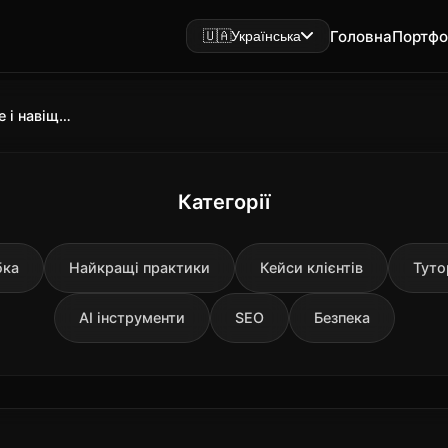
Головна
Портфо
🇺🇦
Українська
Schema.org розмітка що це таке і навіщо потрібна вашому сайту ?
Категорії
бка
Найкращі практики
Кейси клієнтів
Туто
AI інструменти
SEO
Безпека