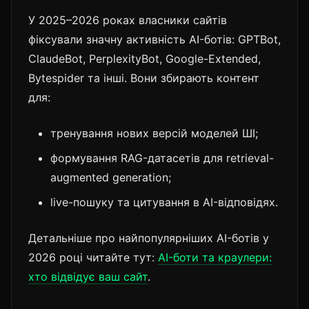
У 2025–2026 роках власники сайтів
фіксували значну активність AI-ботів: GPTBot,
ClaudeBot, PerplexityBot, Google-Extended,
Bytespider та інші. Вони збирають контент
для:
тренування нових версій моделей ШІ;
формування RAG-датасетів для retrieval-
augmented generation;
live-пошуку та цитування в AI-відповідях.
Детальніше про найпопулярніших AI-ботів у
2026 році читайте тут:
AI-боти та краулери:
хто відвідує ваш сайт
.