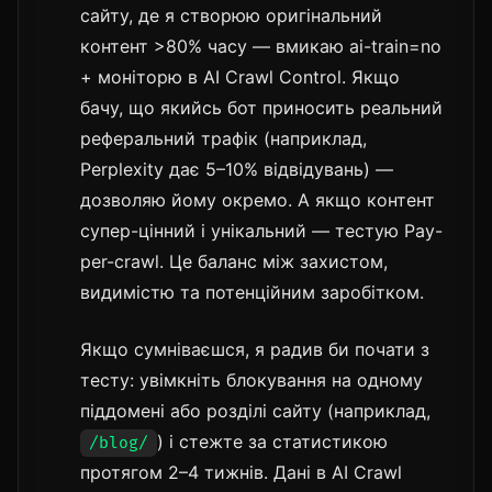
сайту, де я створюю оригінальний
контент >80% часу — вмикаю ai-train=no
+ моніторю в AI Crawl Control. Якщо
бачу, що якийсь бот приносить реальний
реферальний трафік (наприклад,
Perplexity дає 5–10% відвідувань) —
дозволяю йому окремо. А якщо контент
супер-цінний і унікальний — тестую Pay-
per-crawl. Це баланс між захистом,
видимістю та потенційним заробітком.
Якщо сумніваєшся, я радив би почати з
тесту: увімкніть блокування на одному
піддомені або розділі сайту (наприклад,
) і стежте за статистикою
/blog/
протягом 2–4 тижнів. Дані в AI Crawl