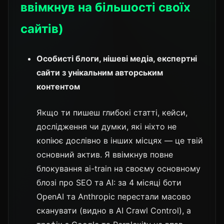
ввімкнув на більшості своїх
сайтів)
Особисті блоги, нішеві медіа, експертні
сайти з унікальним авторським
контентом
Якщо ти пишеш глибокі статті, кейси,
дослідження чи думки, які ніхто не
копіює дослівно в інших місцях — це твій
основний актив. Я ввімкнув повне
блокування ai-train на своєму основному
блозі про SEO та AI: за 4 місяці боти
OpenAI та Anthropic перестали масово
сканувати (видно в AI Crawl Control), а