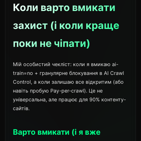
Коли варто вмикати
захист (і коли краще
поки не чіпати)
Мій особистий чекліст: коли я вмикаю ai-
train=no + гранулярне блокування в AI Crawl
Control, а коли залишаю все відкритим (або
навіть пробую Pay-per-crawl). Це не
універсальна, але працює для 90% контенту-
сайтів.
Варто вмикати (і я вже