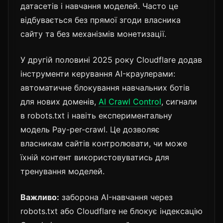
датасетів і навчання моделей. Часто це
відбувається без прямої згоди власника
сайту та без механізмів монетизації.
У другій половині 2025 року Cloudflare додав
інструменти керування AI-краулерами:
автоматичне блокування навчальних ботів
для нових доменів,
AI Crawl Control
, сигнали
в robots.txt і навіть експериментальну
модель Pay-per-crawl. Це дозволяє
власникам сайтів контролювати, чи може
їхній контент використовуватись для
тренування моделей.
Важливо:
заборона AI-навчання через
robots.txt або Cloudflare не блокує індексацію