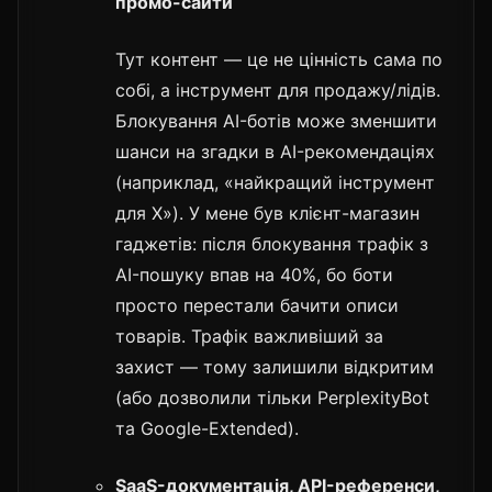
промо-сайти
Тут контент — це не цінність сама по
собі, а інструмент для продажу/лідів.
Блокування AI-ботів може зменшити
шанси на згадки в AI-рекомендаціях
(наприклад, «найкращий інструмент
для X»). У мене був клієнт-магазин
гаджетів: після блокування трафік з
AI-пошуку впав на 40%, бо боти
просто перестали бачити описи
товарів. Трафік важливіший за
захист — тому залишили відкритим
(або дозволили тільки PerplexityBot
та Google-Extended).
SaaS-документація, API-референси,