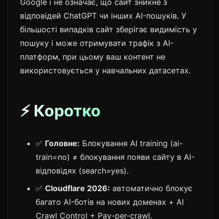
Google і не означає, що сайт зникне з
відповідей ChatGPT чи інших AI-пошуків. У
більшості випадків сайт зберігає видимість у
пошуку і може отримувати трафік з AI-
платформ, при цьому ваш контент не
використовується у навчальних датасетах.
⚡ Коротко
✅
Головне:
Блокування AI training (ai-
train=no) ≠ блокування появи сайту в AI-
відповідях (search=yes).
✅
Cloudflare 2026:
автоматично блокує
багато AI-ботів на нових доменах + AI
Crawl Control + Pay-per-crawl.