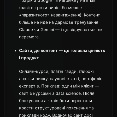
трафік з Google та Perplexity не впав
(навіть трохи виріс, бо менше
«паразитного» навантаження). Контент
більше не йде на дармове тренування
Claude чи Gemini — і це відчувається як
перемога.
Сайти, де контент — це головна цінність
і продукт
Онлайн-курси, платні гайди, глибокі
аналізи ринку, наукові статті, портфоліо
експертів. Приклад: один мій клієнт —
сайт з курсами з data science. Після
блокування ai-train боти перестали
красти структуровані пояснення та
приклади коду. Водночас сайт досі