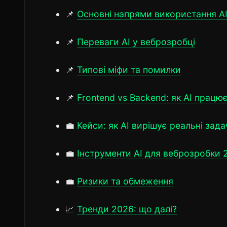
📌
Основні напрями використання A
📌
Переваги AI у веброзробці
📌
Типові міфи та помилки
📌
Frontend vs Backend: як AI працю
💼
Кейси: як AI вирішує реальні зада
💼
Інструменти AI для веброзробки 
💼
Ризики та обмеження
📈
Тренди 2026: що далі?