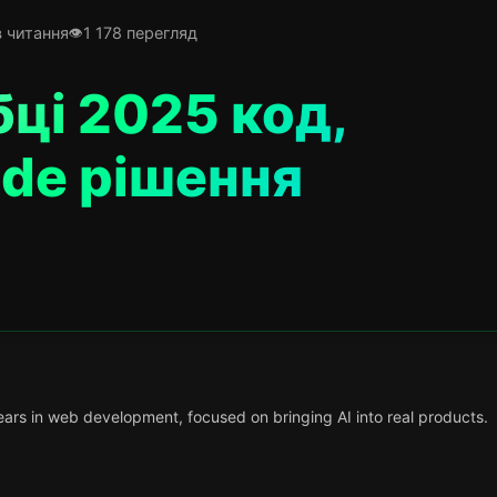
в читання
1 178 перегляд
бці 2025 код,
ode рішення
ars in web development, focused on bringing AI into real products.