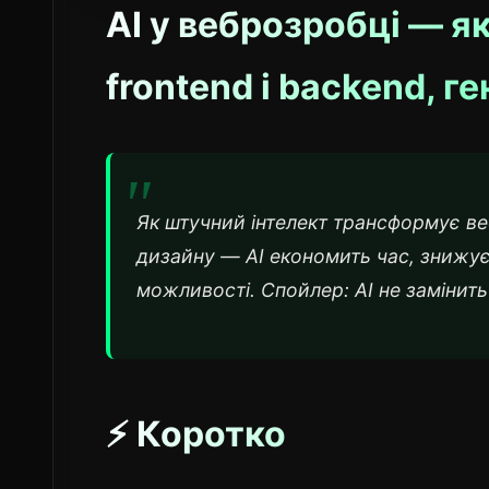
AI у веброзробці — 
frontend і backend, г
Як штучний інтелект трансформує веб
дизайну — AI економить час, знижує 
можливості. Спойлер: AI не замінить
⚡ Коротко