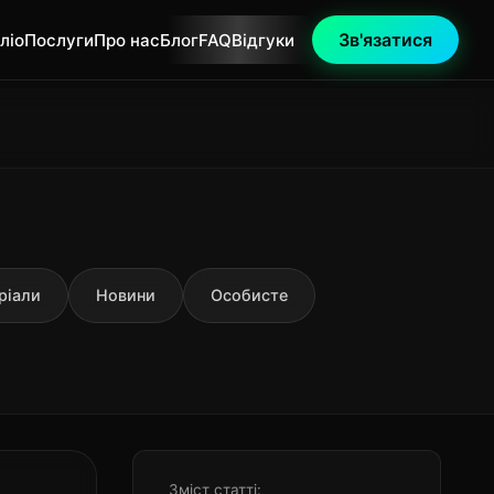
Зв'язатися
ліо
Послуги
Про нас
Блог
FAQ
Відгуки
ріали
Новини
Особисте
Зміст статті: