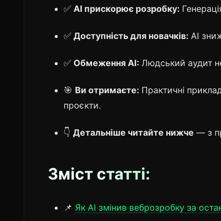
✅
AI прискорює розробку:
Генерація
✅
Доступність для новачків:
AI зниж
✅
Обмеження AI:
Людський аудит не
🎯
Ви отримаєте:
Практичні приклади
проєкти.
👇
Детальніше читайте нижче
— з п
Зміст статті:
📌
Як AI змінив веброзробку за оста