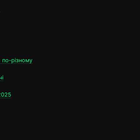
I
є по-різному
чі
2025