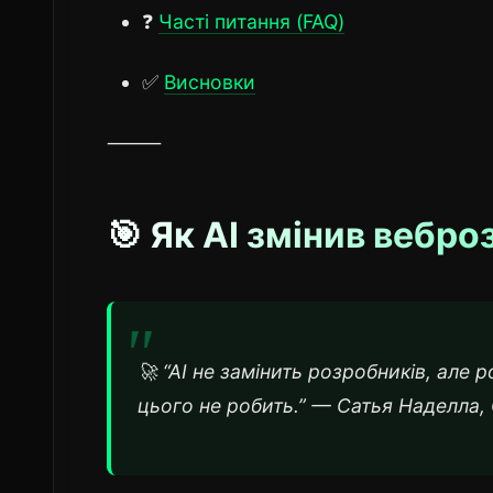
❓
Часті питання (FAQ)
✅
Висновки
⸻
🎯 Як AI змінив вебро
🚀 “AI не замінить розробників, але 
цього не робить.” — Сатья Наделла,