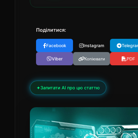
Поділитися:
Facebook
Instagram
Telegra
Viber
Копіювати
PDF
✦
Запитати AI про цю статтю