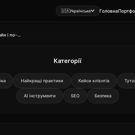
Головна
Портфо
🇺🇦
Українська
AI у веброзробці 2025 код, дизайн і no-code рішення
Категорії
бка
Найкращі практики
Кейси клієнтів
Туто
AI інструменти
SEO
Безпека