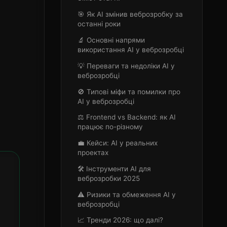
🎯 Як AI змінив веброзробку за
останні роки
🔬 Основні напрями
використання AI у веброзробці
💡 Переваги та недоліки AI у
веброзробці
🚫 Типові міфи та помилки про
AI у веброзробці
⚖️ Frontend vs Backend: як AI
працює по-різному
💼 Кейси: AI у реальних
проектах
🛠️ Інструменти AI для
веброзробки 2025
⚠️ Ризики та обмеження AI у
веброзробці
📈 Тренди 2026: що далі?