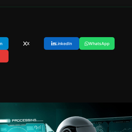
m
X
LinkedIn
WhatsApp