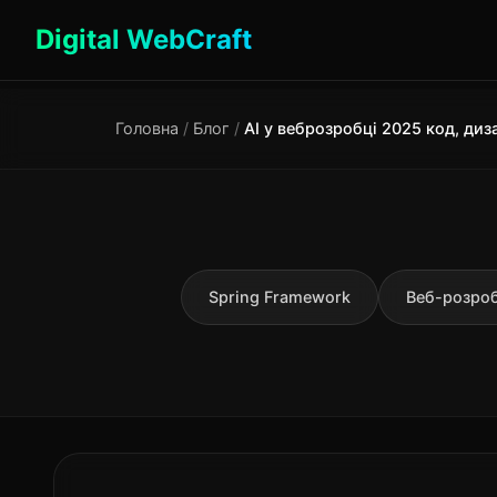
Digital WebCraft
Головна
/
Блог
/
Spring Framework
Веб-розро