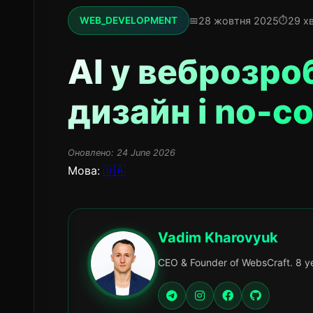
28 жовтня 2025
29 х
WEB_DEVELOPMENT
AI у веброзро
дизайн і no-c
Оновлено:
24 June 2026
Мова:
🇺🇦
Vadim Kharovyuk
CEO & Founder of WebsCraft. 8 ye