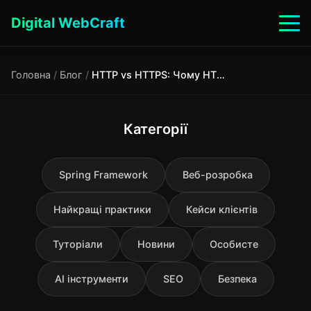
Digital WebCraft
Головна
/
Блог
/
HTTP vs HTTPS: Чому HTTPS — must-have для кожного сайту в 2025 році
Категорії
Spring Framework
Веб-розробка
Найкращі практики
Кейси клієнтів
Туторіали
Новини
Особисте
AI інструменти
SEO
Безпека