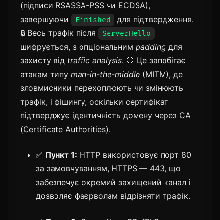
(підписи RSASSA-PSS чи ECDSA),
завершуючи
для підтвердження.
Finished
🔒 Весь трафік після
ServerHello
шифрується, з опціональним
padding
для
захисту від
traffic analysis
. 🛑 Це запобігає
атакам типу
man-in-the-middle
(MITM), де
зловмисники перехоплюють чи змінюють
трафік, і фішингу, оскільки сертифікат
підтверджує ідентичність домену через CA
(Certificate Authorities).
✅
Пункт 1:
HTTP використовує порт 80
за замовчуванням, HTTPS — 443, що
забезпечує окремий захищений канал і
дозволяє фаєрволам відрізняти трафік.