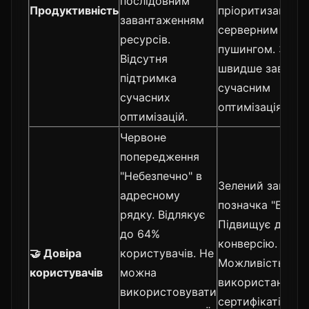
послідовним
Продуктивність
пріоритизацією 
завантаженням
серверним
ресурсів.
пушингом. Зага
Відсутня
швидше завдяк
підтримка
сучасним
сучасних
оптимізаціям.
оптимізацій.
Червоне
попередження
"Небезпечно" в
Зелений замок 
адресному
позначка "Безпе
рядку. Відлякує
Підвищує довіру
до 64%
конверсію.
🤝 Довіра
користувачів. Не
Можливість
користувачів
можна
використання E
використовувати
сертифікатів з