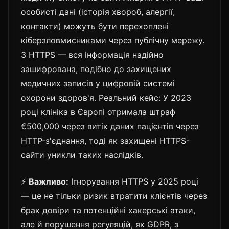
особисті дані (історія хвороб, алергії,
контакти) можуть бути перехоплені
кіберзловмисниками через публічну мережу.
З HTTPS — вся інформація надійно
зашифрована, подібно до захищених
медичних записів у цифровій системі
охорони здоров'я. Реальний кейс: У 2023
році клініка в Європі отримала штраф
€500,000 через витік даних пацієнтів через
HTTP-з'єднання, тоді як захищені HTTPS-
сайти уникли таких наслідків.
⚡
Важливо:
Ігнорування HTTPS у 2025 році
— це не тільки ризик втратити клієнтів через
брак довіри та потенційні хакерські атаки,
але й порушення регуляцій, як GDPR, з