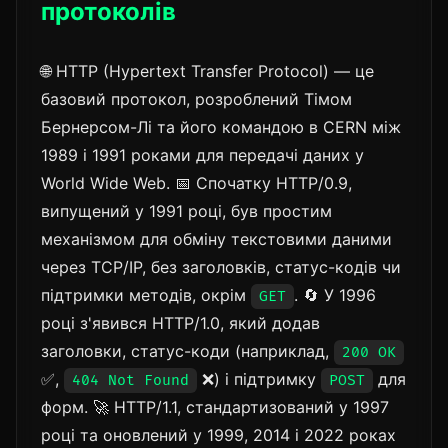
протоколів
🌐 HTTP (Hypertext Transfer Protocol) — це
базовий протокол, розроблений Тімом
Бернерсом-Лі та його командою в CERN між
1989 і 1991 роками для передачі даних у
World Wide Web. 📅 Спочатку HTTP/0.9,
випущений у 1991 році, був простим
механізмом для обміну текстовими даними
через TCP/IP, без заголовків, статус-кодів чи
підтримки методів, окрім
. 🔄 У 1996
GET
році з'явився HTTP/1.0, який додав
заголовки, статус-коди (наприклад,
200 OK
✅,
❌) і підтримку
для
404 Not Found
POST
форм. 🚀 HTTP/1.1, стандартизований у 1997
році та оновлений у 1999, 2014 і 2022 роках