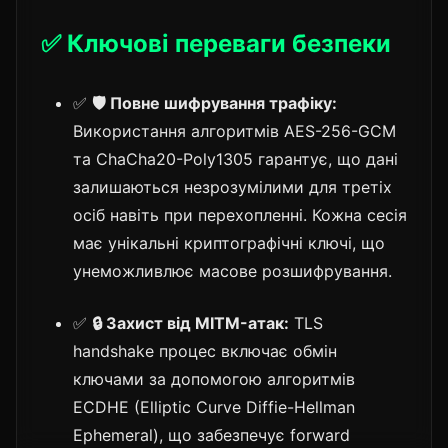
✅ Ключові переваги безпеки
✅
🛡️ Повне шифрування трафіку:
Використання алгоритмів AES-256-GCM
та ChaCha20-Poly1305 гарантує, що дані
залишаються незрозумілими для третіх
осіб навіть при перехопленні. Кожна сесія
має унікальні криптографічні ключі, що
унеможливлює масове розшифрування.
✅
🔒 Захист від MITM-атак:
TLS
handshake процес включає обмін
ключами за допомогою алгоритмів
ECDHE (Elliptic Curve Diffie-Hellman
Ephemeral), що забезпечує forward