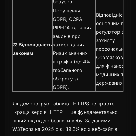
браузер.
Порушення
Відповідність
GDPR, CCPA,
основним вимо
PIPEDA та інших
регуляторів що
законів про
захисту
⚖️ Відповідність
захист даних.
персональних да
законам
Ризик значних
Обов'язкова ви
штрафів (до 4%
для фінансових,
глобального
медичних та
обороту за
державних сайті
GDPR).
Як демонструє таблиця, HTTPS не просто
"краща версія" HTTP — це фундаментально
інший підхід до безпеки вебу. За даними
W3Techs на 2025 рік, 89.3% всіх веб-сайтів