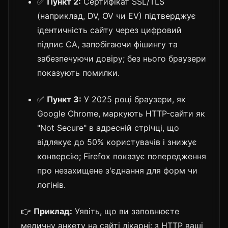
✅
Пункт 2:
Сертифікат SSL/TLS
(наприклад, DV, OV чи EV) підтверджує
ідентичність сайту через цифровий
підпис CA, запобігаючи фішингу та
забезпечуючи довіру; без нього браузери
показують помилки.
✅
Пункт 3:
У 2025 році браузери, як
Google Chrome, маркують HTTP-сайти як
"Not Secure" в адресній стрічці, що
відлякує до 50% користувачів і знижує
конверсію; Firefox показує попередження
про незахищене з'єднання для форм чи
логінів.
👉
Приклад:
Уявіть, що ви заповнюєте
медичну анкету на сайті лікарні: з HTTP ваші