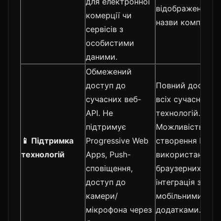
для електронної
відображенням
комерції чи
назви компанії.
сервісів з
особистими
даними.
Обмежений
доступ до
Повний доступ 
сучасних веб-
всіх сучасних ве
API. Не
технологій.
підтримує
Можливість
📱 Підтримка
Progressive Web
створення PWA,
технологій
Apps, Push-
використання вс
сповіщення,
браузерних API 
доступ до
інтеграція з
камери/
мобільними
мікрофона через
додатками.