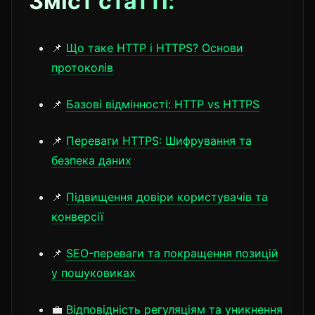
Зміст статті:
📌
Що таке HTTP і HTTPS? Основи
протоколів
📌
Базові відмінності: HTTP vs HTTPS
📌
Переваги HTTPS: Шифрування та
безпека даних
📌
Підвищення довіри користувачів та
конверсії
📌
SEO-переваги та покращення позицій
у пошуковиках
💼
Відповідність регуляціям та уникнення