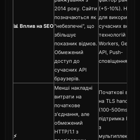
2014 року. Сайти
(+5-10%). Необх
позначаються як
для використан
📊 Вплив на SEO
"небезпечні", що
сучасних веб-
збільшує
технологій (Serv
показник відмов.
Workers, Geoloca
Обмежений
API, Push-
доступ до
сповіщення).
сучасних API
браузерів.
Менші накладні
Початкові витра
витрати на
на TLS handshak
початкове
(100-500ms), ал
з'єднання, але
підтримка HTTP
обмежений
з
HTTP/1.1 з
⚡
мультиплексува