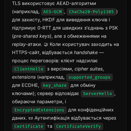
TLS використовує AEAD-алгоритми
(наприклад,
,
)
AES-GCM
ChaCha20-Poly1305
для захисту, HKDF для виведення ключів і
підтримує 0-RTT для швидких з'єднань з PSK
(
pre-shared keys
), але з обмеженнями на
replay
-атаки. 🤝 Коли користувач заходить на
HTTPS-сайт, відбувається
handshake
—
процес переговорів: клієнт надсилає
з версіями,
cipher suites
,
ClientHello
extensions
(наприклад,
supported_groups
для ECDHE,
для обміну
key_share
ключами); сервер відповідає
,
ServerHello
обираючи параметри, і
для конфіденційних
EncryptedExtensions
даних. 📜 Аутентифікація відбувається через
та
Certificate
CertificateVerify