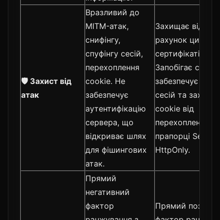
Вразливий до
MITM-атак,
Захищає від MIT
снифінгу,
рахунок цифров
спуфінгу сесій,
сертифікатів.
перехоплення
Запобігає спуфін
🛡️ Захист від
cookie. Не
забезпечує безп
атак
забезпечує
сесій та захища
аутентифікацію
cookie від
сервера, що
перехоплення ч
відкриває шлях
прапорці Secure
для фішингових
HttpOnly.
атак.
Прямий
негативний
фактор
Прямий позити
ранжування з
фактор ранжува