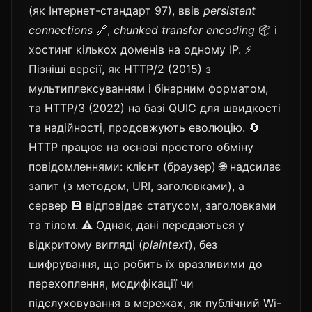
(як Інтернет-стандарт 97), ввів
persistent
connections
🔗,
chunked transfer encoding
📦 і
хостинг кількох доменів на одному IP. ⚡
Пізніші версії, як HTTP/2 (2015) з
мультиплексуванням і бінарним форматом,
та HTTP/3 (2022) на базі QUIC для швидкості
та надійності, продовжують еволюцію. 🔄
HTTP працює на основі простого обміну
повідомленнями: клієнт (браузер) 🌐 надсилає
запит (з методом, URI, заголовками), а
сервер 💾 відповідає статусом, заголовками
та тілом. ⚠️ Однак, дані передаються у
відкритому вигляді (
plaintext
), без
шифрування, що робить їх вразливими до
перехоплення, модифікації чи
підслуховування в мережах, як публічний Wi-