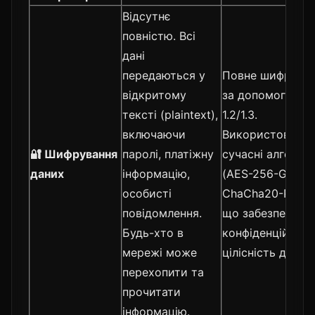
Відсутнє
повністю. Всі
дані
передаються у
Повне шифрува
відкритому
за допомогою T
тексті (plaintext),
1.2/1.3.
включаючи
Використовуют
🔐 Шифрування
паролі, платіжну
сучасні алгорит
даних
інформацію,
(AES-256-GCM,
особисті
ChaCha20-Poly13
повідомлення.
що забезпечуют
Будь-хто в
конфіденційніст
мережі може
цілісність даних.
перехопити та
прочитати
інформацію.