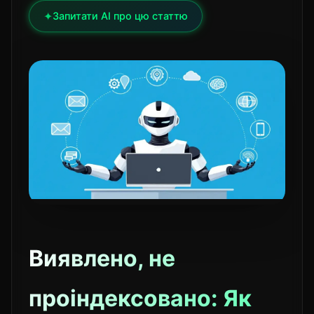
✦
Запитати AI про цю статтю
Виявлено, не
проіндексовано: Як