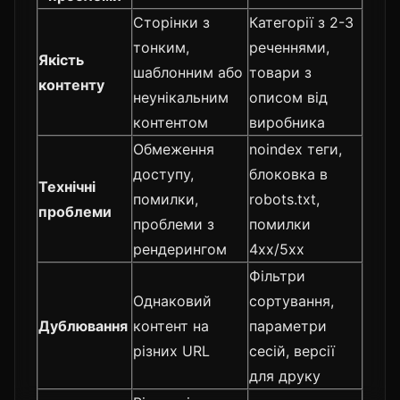
Сторінки з
Категорії з 2-3
тонким,
реченнями,
Якість
шаблонним або
товари з
контенту
неунікальним
описом від
контентом
виробника
Обмеження
noindex теги,
доступу,
блоковка в
Технічні
помилки,
robots.txt,
проблеми
проблеми з
помилки
рендерингом
4xx/5xx
Фільтри
Однаковий
сортування,
Дублювання
контент на
параметри
різних URL
сесій, версії
для друку