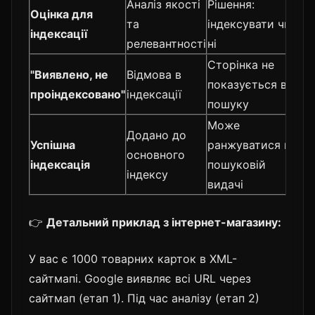
Аналіз якості
Рішення:
Оцінка для
та
індексувати чи
індексації
релевантності
ні
Сторінка не
"Виявлено, не
Відмова в
показується в
проіндексовано"
індексації
пошуку
Може
Додано до
Успішна
ранжуватися в
основного
індексація
пошуковій
індексу
видачі
👉
Детальний приклад з інтернет-магазину:
У вас є 1000 товарних карток в XML-
сайтмапі. Google виявляє всі URL через
сайтмап (етап 1). Під час аналізу (етап 2)