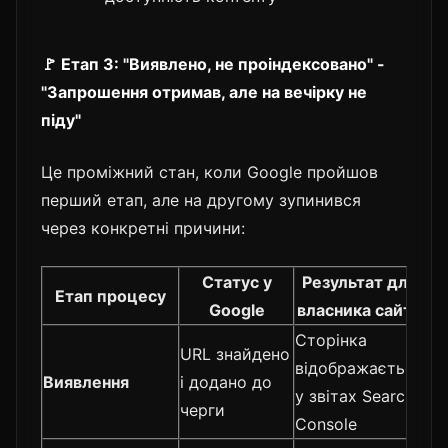
🚩 Етап 3: "Виявлено, не проіндексовано" -
"Запрошення отримав, але на вечірку не
піду"
Це проміжний стан, коли Google пройшов
перший етап, але на другому зупинився
через конкретні причини:
Статус у
Результат для
Етап процесу
Google
власника сайту
Сторінка
URL знайдено
відображається
Виявлення
і додано до
у звітах Search
черги
Console