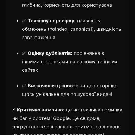
глибина, корисність для користувача
✅
Технічну перевірку:
наявність
обмежень (noindex, canonical), швидкість
завантаження
✅
Оцінку дублікатів:
порівняння з
іншими сторінками на вашому та інших
сайтах
✅
Визначення цінності:
чи дає сторінка
щось унікальне для пошукової видачі
⚡
Критично важливо:
це не технічна помилка
чи баг у системі Google. Це свідоме,
обґрунтоване рішення алгоритмів, засноване
на принципах якості та релевантності.