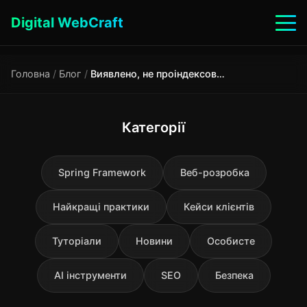
Digital WebCraft
Головна
/
Блог
/
Виявлено, не проіндексовано : Як змусити Google індексувати сторінки
Категорії
Spring Framework
Веб-розробка
Найкращі практики
Кейси клієнтів
Туторіали
Новини
Особисте
AI інструменти
SEO
Безпека