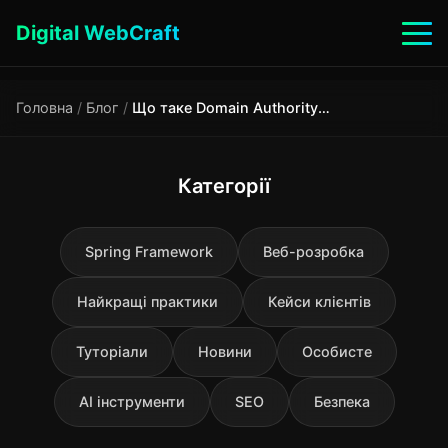
Digital WebCraft
Головна
/
Блог
/
Що таке Domain Authority DA і як його підвищити
Категорії
Spring Framework
Веб-розробка
Найкращі практики
Кейси клієнтів
Туторіали
Новини
Особисте
AI інструменти
SEO
Безпека