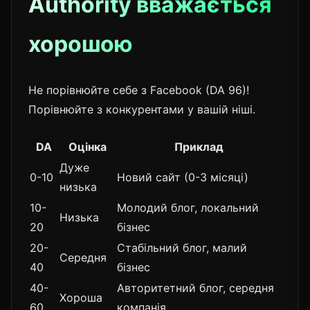
Authority вважається
хорошою
Не порівнюйте себе з Facebook (DA 96)!
Порівнюйте з конкурентами у вашій ніші.
DA
Оцінка
Приклад
Дуже
0-10
Новий сайт (0-3 місяці)
низька
10-
Молодий блог, локальний
Низька
20
бізнес
20-
Стабільний блог, малий
Середня
40
бізнес
40-
Авторитетний блог, середня
Хороша
60
компанія