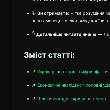
🎯
Ви отримаєте:
Чітке розуміння м
ваш гаманець та економіку країни, 
👇
Детальніше читайте нижче
— з ц
Зміст статті:
📌
Україна, що старіє: цифри, факти
📌
Економічні наслідки: 4 головні у
📌
Шляхи виходу з кризи: що може 