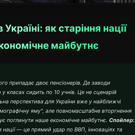
Україні: як старіння нації
економічне майбутнє
ого припадає двоє пенсіонерів. Де заводи
 у класах сидить по 10 учнів. Це не сценарій
льна перспектива для України вже у найближчі
емографічну яму", але повномасштабне вторгнення
ожує поглинути наше економічне майбутнє.
Спойлер:
я нації — це прямий удар по ВВП, інноваціях та