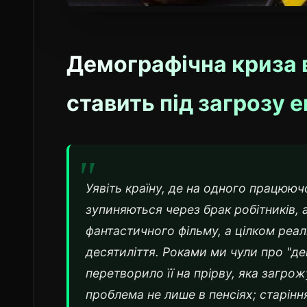
Демографічна криза в 
ставить під загрозу 
Уявіть країну, де на одного працююч
зупиняються через брак робітників, а
фантастичного фільму, а цілком реа
десятиліття. Роками ми чули про "д
перетворило її на прірву, яка загр
проблема не лише в пенсіях; старінн