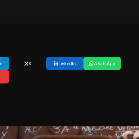
m
X
LinkedIn
WhatsApp