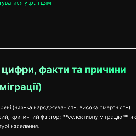
отуватися українцям
: цифри, факти та причини
міграції)
рені (низька народжуваність, висока смертність),
й, критичний фактор: **селективну міграцію**, я
урі населення.