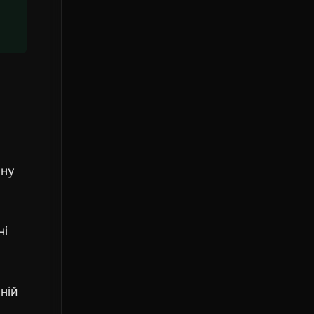
йну
ні
ній