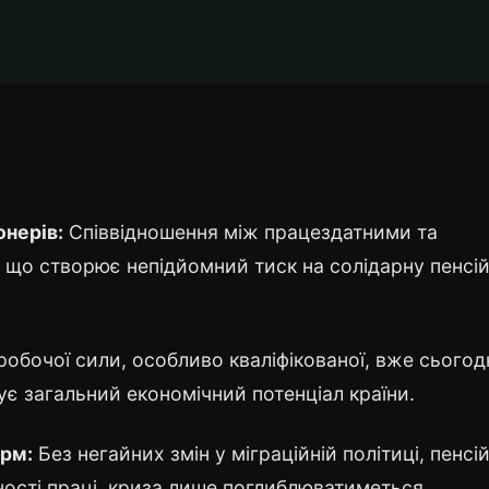
онерів:
Співвідношення між працездатними та
 що створює непідйомний тиск на солідарну пенсі
обочої сили, особливо кваліфікованої, вже сьогод
є загальний економічний потенціал країни.
орм:
Без негайних змін у міграційній політиці, пенсій
ості праці, криза лише поглиблюватиметься.