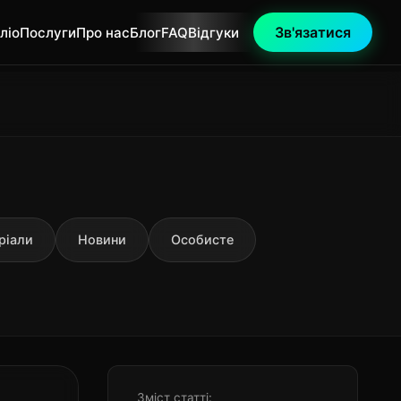
Зв'язатися
ліо
Послуги
Про нас
Блог
FAQ
Відгуки
ріали
Новини
Особисте
Зміст статті: