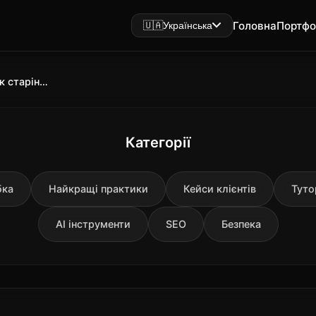
Головна
Портфо
🇺🇦
Українська
Демографічна криза в Україні: як старіння населення впливає на економіку
Категорії
бка
Найкращі практики
Кейси клієнтів
Туто
AI інструменти
SEO
Безпека