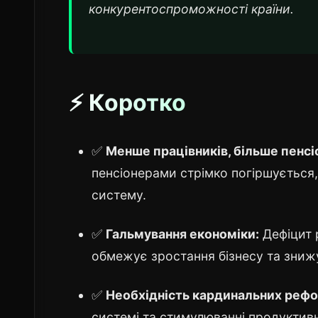
конкурентоспроможності країни.
⚡ Коротко
✅
Менше працівників, більше пенсі
пенсіонерами стрімко погіршується,
систему.
✅
Гальмування економіки:
Дефіцит р
обмежує зростання бізнесу та знижу
✅
Необхідність кардинальних реф
системі та стимулюванні продуктивн