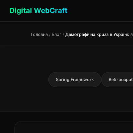
Digital WebCraft
Головна
/
Блог
/
Spring Framework
Веб-розро