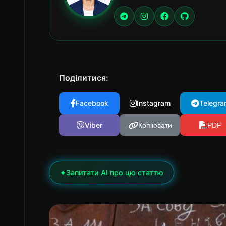
Поділитися:
Facebook
Instagram
Telegra
Viber
Копіювати
PDF
✦
Запитати AI про цю статтю