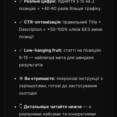
✅
Реальні цифри:
підняття з 15 на 3
позицію = +40-60 разів більше трафіку
✅
CTR-оптимізація:
правильний Title +
Description = +50-100% кліків БЕЗ зміни
позиції
✅
Low-hanging fruit:
статті на позиціях
8-15 — найлегша мета для швидких
результатів
🎯
Ви отримаєте:
покрокові інструкції з
скріншотами, готові до застосування
сьогодні
👇
Детальніше читайте нижче
— з
реальними кейсами та конкретними