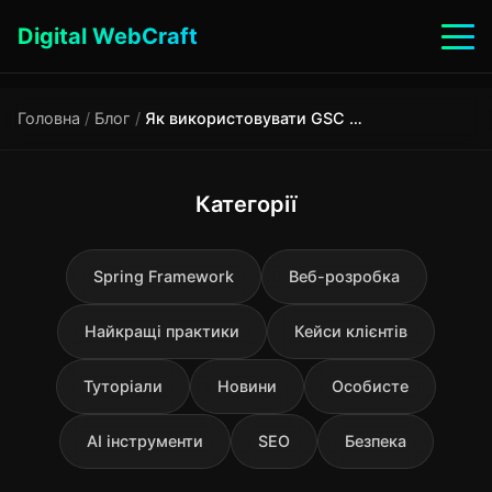
Digital WebCraft
Головна
/
Блог
/
Як використовувати GSC для росту трафіку: 5 стратегій
Категорії
Spring Framework
Веб-розробка
Найкращі практики
Кейси клієнтів
Туторіали
Новини
Особисте
AI інструменти
SEO
Безпека