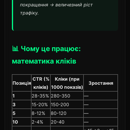
покращення → величезний ріст
трафіку.
📊 Чому це працює:
математика кліків
CTR (%
Кліки (при
Позиція
Зростання
кліків)
1000 показів)
1
28-35%
280-350
—
3
15-20%
150-200
—
5
8-12%
80-120
—
10
2-4%
20-40
—