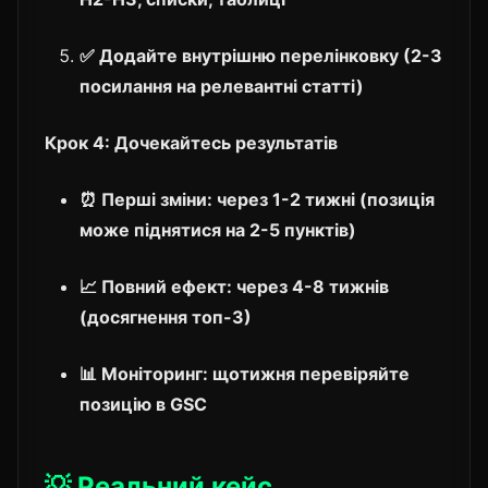
✅ Додайте внутрішню перелінковку (2-3
посилання на релевантні статті)
Крок 4: Дочекайтесь результатів
⏰
Перші зміни:
через 1-2 тижні (позиція
може піднятися на 2-5 пунктів)
📈
Повний ефект:
через 4-8 тижнів
(досягнення топ-3)
📊
Моніторинг:
щотижня перевіряйте
позицію в GSC
💡 Реальний кейс