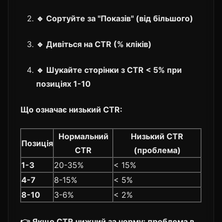
🔹 Сортуйте за "Показів" (від більшого)
🔹 Дивіться на CTR (% кліків)
🔹 Шукайте сторінки з CTR < 5% при
позиціях 1-10
Що означає низький CTR:
Нормальний
Низький CTR
Позиція
CTR
(проблема)
1-3
20-35%
< 15%
4-7
8-15%
< 5%
8-10
3-6%
< 2%
👉
Якщо CTR нижчий за норму:
проблема в