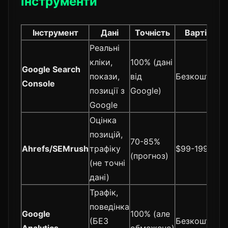
інструменти
Інструмент
Дані
Точність
Вартість
Реальні
кліки,
100% (дані
Google Search
покази,
від
Безкоштовн
Console
позиції з
Google)
Google
Оцінка
позицій,
70-85%
Ahrefs/SEMrush
трафіку
$99-199/міс
(прогноз)
(не точні
дані)
Трафік,
поведінка
Google
100% (але
(БЕЗ
Безкоштовн
Analytics
обмежено)