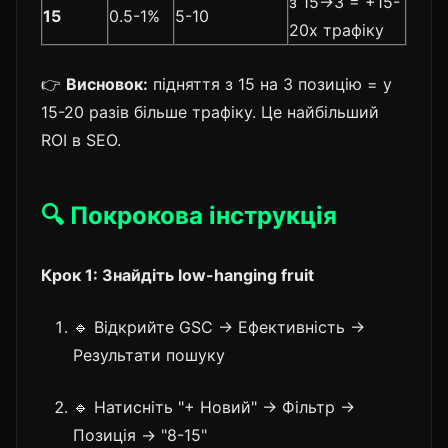
з 15→3 = +15-
15
0.5-1%
5-10
20x трафіку
👉
Висновок:
підняття з 15 на 3 позицію = у
15-20 разів більше трафіку. Це найбільший
ROI в SEO.
🔍 Покрокова інструкція
Крок 1: Знайдіть low-hanging fruit
🔹 Відкрийте GSC → Ефективність →
Результати пошуку
🔹 Натисніть "+ Новий" → Фільтр →
Позиція → "8-15"