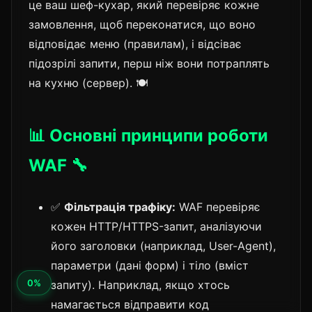
це ваш шеф-кухар, який перевіряє кожне
замовлення, щоб переконатися, що воно
відповідає меню (правилам), і відсіває
підозрілі запити, перш ніж вони потраплять
на кухню (сервер). 🍽️
📊 Основні принципи роботи
WAF 🔧
✅
Фільтрація трафіку:
WAF перевіряє
кожен HTTP/HTTPS-запит, аналізуючи
його заголовки (наприклад, User-Agent),
параметри (дані форм) і тіло (вміст
запиту). Наприклад, якщо хтось
намагається відправити код