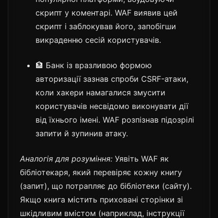
скрипт у коментарі. WAF виявив цей
скрипт і заблокував його, запобігши
викраденню сесій користувачів.
🏦 Банк із вразливою формою
авторизації зазнав спроби CSRF-атаки,
коли хакери намагалися змусити
користувачів несвідомо виконувати дії
від їхнього імені. WAF розпізнав підозрілі
запити й зупинив атаку.
Аналогія для розуміння:
Уявіть WAF як
бібліотекаря, який перевіряє кожну книгу
(запит), що потрапляє до бібліотеки (сайту).
Якщо книга містить приховані сторінки зі
шкідливим вмістом (наприклад, інструкції