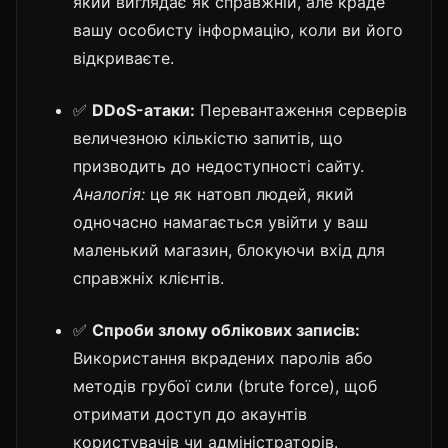
який виглядає як справжній, але краде
вашу особисту інформацію, коли ви його
відкриваєте.
✅
DDoS-атаки:
Перевантаження серверів
величезною кількістю запитів, що
призводить до недоступності сайту.
Аналогія:
це як натовп людей, який
одночасно намагається увійти у ваш
маленький магазин, блокуючи вхід для
справжніх клієнтів.
✅
Спроби злому облікових записів:
Використання вкрадених паролів або
методів грубої сили (brute force), щоб
отримати доступ до акаунтів
користувачів чи адміністраторів.