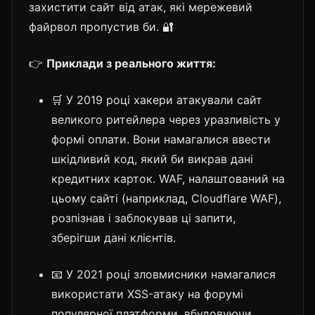
захистити сайт від атак, які мережевий
файрвол пропустив би. 🔐
👉
Приклади з реального життя:
🛒 У 2019 році хакери атакували сайт
великого ритейлера через уразливість у
формі оплати. Вони намагалися ввести
шкідливий код, який би викрав дані
кредитних карток. WAF, налаштований на
цьому сайті (наприклад, Cloudflare WAF),
розпізнав і заблокував ці запити,
зберігши дані клієнтів.
📧 У 2021 році зловмисники намагалися
використати XSS-атаку на форумі
популярної платформи, вбудовуючи