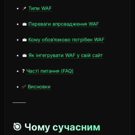
📌
Типи WAF
💼
Переваги впровадження WAF
💼
Кому обов’язково потрібен WAF
💼
Як інтегрувати WAF у свій сайт
❓
Часті питання (FAQ)
✅
Висновки
⸻
🎯 Чому сучасним