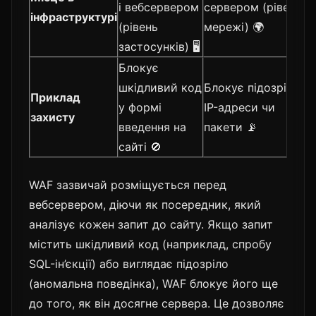
і вебсервером
сервером (рівень
інфраструктурі
(рівень
мережі) 🌍
застосунків) 🖥️
Блокує
шкідливий код
Блокує підозрілі
Приклад
у формі
IP-адреси чи
захисту
введення на
пакети 📡
сайті 🚫
WAF зазвичай розміщується перед
вебсервером, діючи як посередник, який
аналізує кожен запит до сайту. Якщо запит
містить шкідливий код (наприклад, спробу
SQL-ін’єкції) або виглядає підозріло
(аномальна поведінка), WAF блокує його ще
до того, як він досягне сервера. Це дозволяє