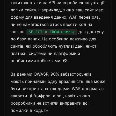
таких як атаки на API чи спроби експлуатації
логіки сайту. Наприклад, якщо ваш сайт має
форму для введення даних, WAF перевіряє,
чи не намагається хтось ввести код на
кшталт
для доступу
SELECT * FROM users;
до бази даних. Це особливо важливо для
сайтів, які обробляють чутливі дані, як-от
платіжні системи чи платформи з
особистими кабінетами. 💳
За даними OWASP, 90% вебзастосунків
мають принаймні одну вразливість, яка може
бути використана хакерами. WAF допомагає
закрити ці "цифрові діри", навіть якщо
розробники не встигли виправити всі
помилки в коді. 📉