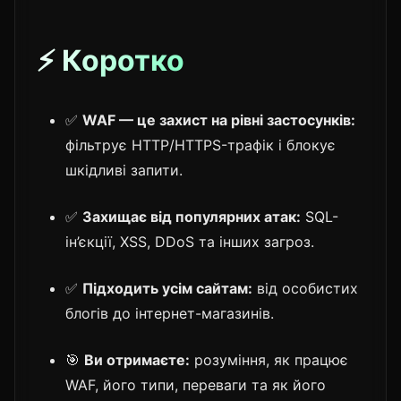
⚡ Коротко
✅
WAF — це захист на рівні застосунків:
фільтрує HTTP/HTTPS-трафік і блокує
шкідливі запити.
✅
Захищає від популярних атак:
SQL-
ін’єкції, XSS, DDoS та інших загроз.
✅
Підходить усім сайтам:
від особистих
блогів до інтернет-магазинів.
🎯
Ви отримаєте:
розуміння, як працює
WAF, його типи, переваги та як його