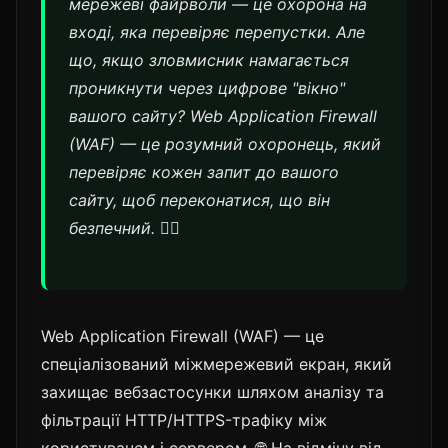
мережеві файрволи — це охорона на
вході, яка перевіряє перепустки. Але
що, якщо зловмисник намагається
проникнути через цифрове "вікно"
вашого сайту? Web Application Firewall
(WAF) — це розумний охоронець, який
перевіряє кожен запит до вашого
сайту, щоб переконатися, що він
безпечний. 🕵️‍♂️
Web Application Firewall (WAF) — це
спеціалізований міжмережевий екран, який
захищає вебзастосунки шляхом аналізу та
фільтрації HTTP/HTTPS-трафіку між
користувачем і сервером. 🌐 На відміну від