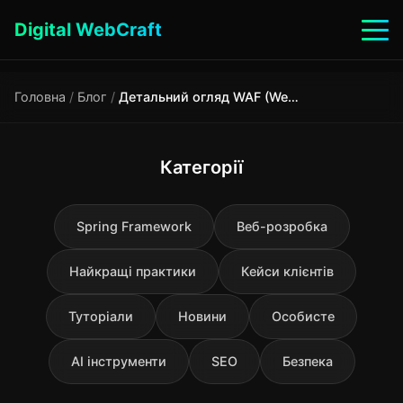
Digital WebCraft
Головна
/
Блог
/
Детальний огляд WAF (Web Application Firewall)
Категорії
Spring Framework
Веб-розробка
Найкращі практики
Кейси клієнтів
Туторіали
Новини
Особисте
AI інструменти
SEO
Безпека