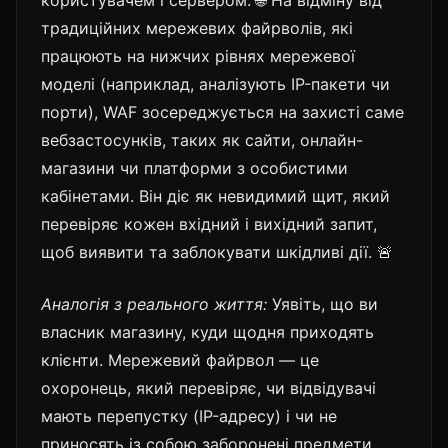
традиційних мережевих файрволів, які
працюють на нижчих рівнях мережевої
моделі (наприклад, аналізують IP-пакети чи
порти), WAF зосереджується на захисті саме
вебзастосунків, таких як сайти, онлайн-
магазини чи платформи з особистими
кабінетами. Він діє як невидимий щит, який
перевіряє кожен вхідний і вихідний запит,
щоб виявити та заблокувати шкідливі дії. 🚨
Аналогія з реального життя:
Уявіть, що ви
власник магазину, куди щодня приходять
клієнти. Мережевий файрвол — це
охоронець, який перевіряє, чи відвідувачі
мають перепустку (IP-адресу) і чи не
приносять із собою заборонені предмети