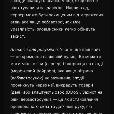
завжди знайдуть слабке місце, якщо ви не
підготувалися заздалегідь. Наприклад,
сервер може бути захищеним від мережевих
атак, але якщо вебзастосунок має
уразливість, зловмисники легко обійдуть
захист.
Аналогія для розуміння:
Уявіть, що ваш сайт
— це крамниця на жвавій вулиці. Ви можете
мати міцні стіни (сервер) і охоронця на вході
(мережевий файрвол), але якщо вітрина
(вебзастосунок) не захищена, злодії
проникнуть через неї, викрадуть товари
(дані) або влаштують хаос (DDoS). Захист на
рівні вебзастосунків — це як встановлення
броньованого скла та датчиків руху, які
зупиняють зловмисників ще до того, як вони