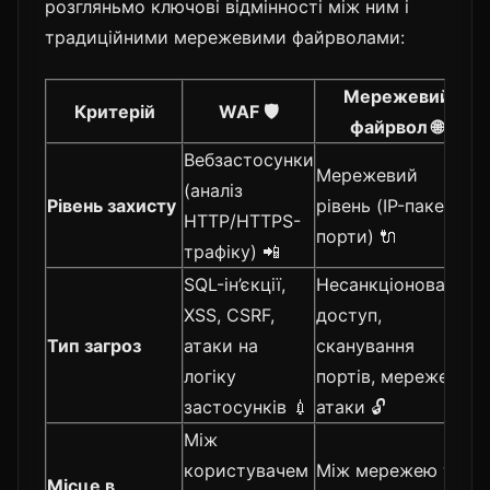
розгляньмо ключові відмінності між ним і
традиційними мережевими файрволами:
Мережевий
Критерій
WAF 🛡️
файрвол 🌐
Вебзастосунки
Мережевий
(аналіз
Рівень захисту
рівень (IP-пакети,
HTTP/HTTPS-
порти) 🔌
трафіку) 📲
SQL-ін’єкції,
Несанкціонований
XSS, CSRF,
доступ,
Тип загроз
атаки на
сканування
логіку
портів, мережеві
застосунків 💉
атаки 🔓
Між
користувачем
Між мережею та
Місце в