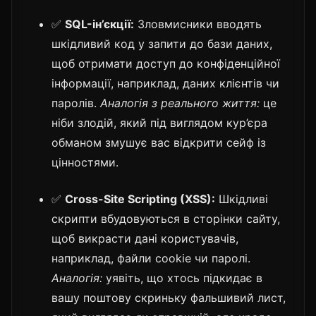
✅
SQL-ін’єкції:
Зловмисники вводять
шкідливий код у запити до бази даних,
щоб отримати доступ до конфіденційної
інформації, наприклад, даних клієнтів чи
паролів.
Аналогія з реального життя:
це
ніби злодій, який під виглядом кур’єра
обманом змушує вас відкрити сейф із
цінностями.
✅
Cross-Site Scripting (XSS):
Шкідливі
скрипти вбудовуються в сторінки сайту,
щоб викрасти дані користувачів,
наприклад, файли cookie чи паролі.
Аналогія:
уявіть, що хтось підкидає в
вашу поштову скриньку фальшивий лист,