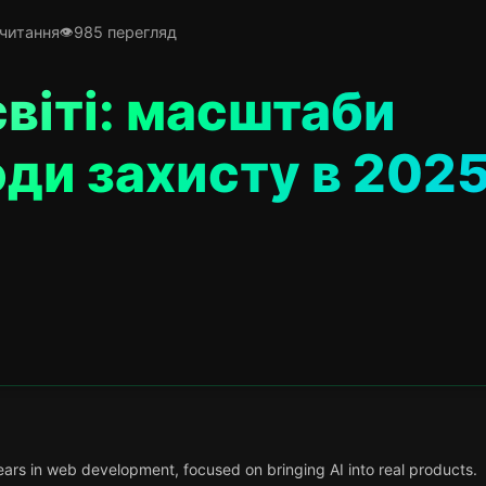
 читання
985 перегляд
світі: масштаби
оди захисту в 202
ars in web development, focused on bringing AI into real products.