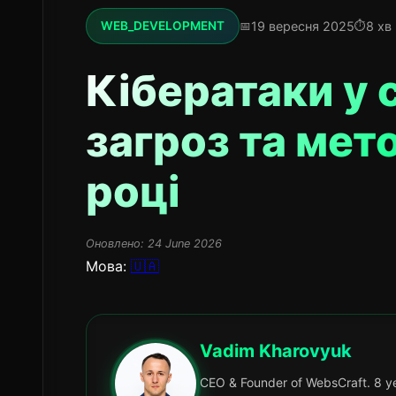
19 вересня 2025
8 хв
WEB_DEVELOPMENT
Кібератаки у 
загроз та мет
році
Оновлено:
24 June 2026
Мова:
🇺🇦
Vadim Kharovyuk
CEO & Founder of WebsCraft. 8 ye