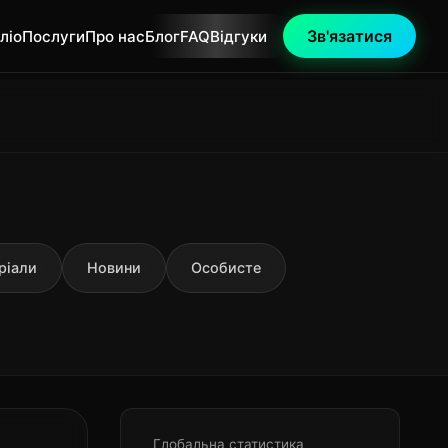
Зв'язатися
ліо
Послуги
Про нас
Блог
FAQ
Відгуки
ріали
Новини
Особисте
Глобальна статистика