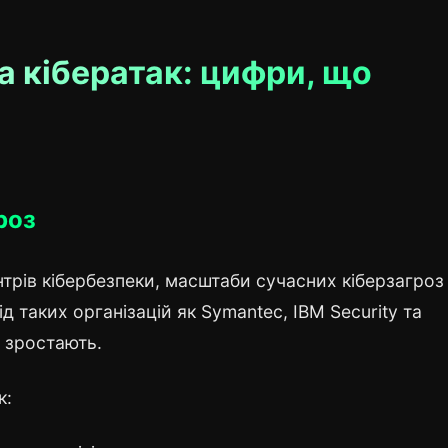
а кібератак: цифри, що
роз
трів кібербезпеки, масштаби сучасних кіберзагроз
д таких організацій як Symantec, IBM Security та
о зростають.
к: