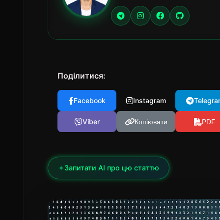
Поділитися:
Facebook
Instagram
Telegra
Viber
Копіювати
PDF
✦
Запитати AI про цю статтю