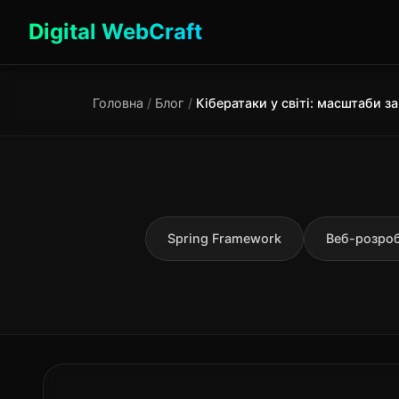
Digital WebCraft
Головна
/
Блог
/
Spring Framework
Веб-розро