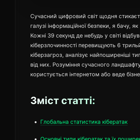
Сучасний цифровий світ щодня стикаєть
галузі інформаційної безпеки, я бачу, як
Кожні 39 секунд де небудь у світі відбув
кіберзлочинності перевищують 6 трильй
кіберзагроз, аналізує найпоширеніші ти
від них. Розуміння сучасного ландшафт
користується інтернетом або веде бізне
Зміст статті:
Глобальна статистика кібератак
Основні типи кібератак та їх пошире