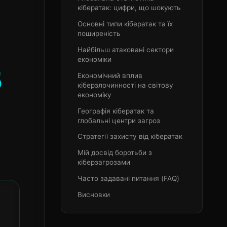
кібератак: цифри, що шокують
Основні типи кібератак та їх
поширеність
Найбільш атаковані сектори
економіки
5
Економічний вплив
кіберзлочинності на світову
економіку
Географія кібератак та
глобальні центри загроз
Стратегії захисту від кібератак
Мій досвід боротьби з
кіберзагрозами
Часто задавані питання (FAQ)
Висновки