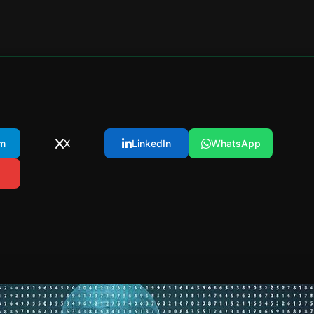
m
X
LinkedIn
WhatsApp