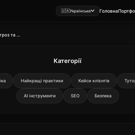
Головна
Портфо
🇺🇦
Українська
Кібератаки у світі: масштаби загроз та методи захисту в 2025 році
Категорії
бка
Найкращі практики
Кейси клієнтів
Туто
AI інструменти
SEO
Безпека