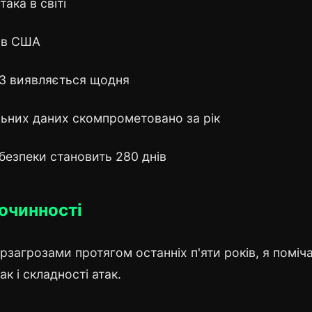
ака в світі
и в США
ПЗ виявляється щодня
льних даних скомпрометовано за рік
безпеки становить 280 днів
лочинності
рзагрозами протягом останніх п'яти років, я поміч
ак і складності атак.