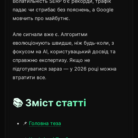
Волатильність SERP б'є рекорди, трафік
падає чи стрибає без пояснень, а Google
мовчить про майбутнє.
Але сигнали вже є. Алгоритми
еволюціонують швидше, ніж будь-коли, з
фокусом на AI, користувацький досвід та
справжню експертизу. Якщо не
підготуватися зараз — у 2026 році можна
втратити все.
📚 Зміст статті
📌
Головна теза