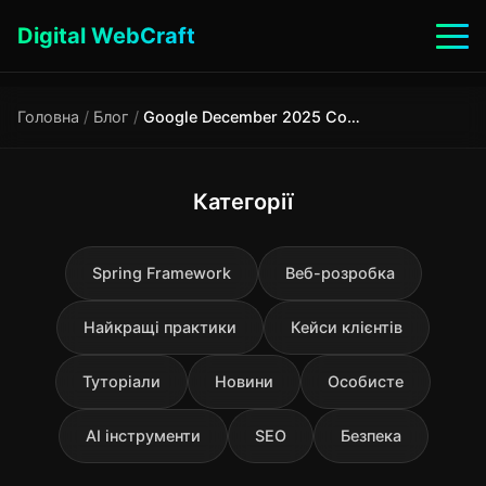
Digital WebCraft
Головна
/
Блог
/
Google December 2025 Core Update: хаос триває, що чекає SEO у 2026
Категорії
Spring Framework
Веб-розробка
Найкращі практики
Кейси клієнтів
Туторіали
Новини
Особисте
AI інструменти
SEO
Безпека