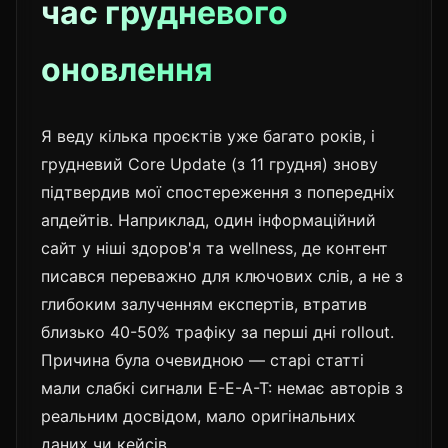
час грудневого
оновлення
Я веду кілька проєктів уже багато років, і
грудневий Core Update (з 11 грудня) знову
підтвердив мої спостереження з попередніх
апдейтів. Наприклад, один інформаційний
сайт у ніші здоров'я та wellness, де контент
писався переважно для ключових слів, а не з
глибоким залученням експертів, втратив
близько 40-50% трафіку за перші дні rollout.
Причина була очевидною — старі статті
мали слабкі сигнали E-E-A-T: немає авторів з
реальним досвідом, мало оригінальних
даних чи кейсів.