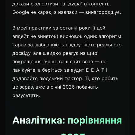
докази експертизи та "душа" в контенті,
Google не карає, а навпаки — винагороджує.
З моєї практики за останні роки (і цей
апдейт не виняток) висновок один: алгоритм
карає за шаблонність і відсутність реального
досвіду, але швидко реагує на щирі
покращення. Якщо ваш сайт впав — не
панікуйте, а беріться за аудит E-E-A-T і
додавайте людський фактор. Ті, хто робить
це зараз, вже в січні 2026 побачать
результати.
Аналітика: порівняння