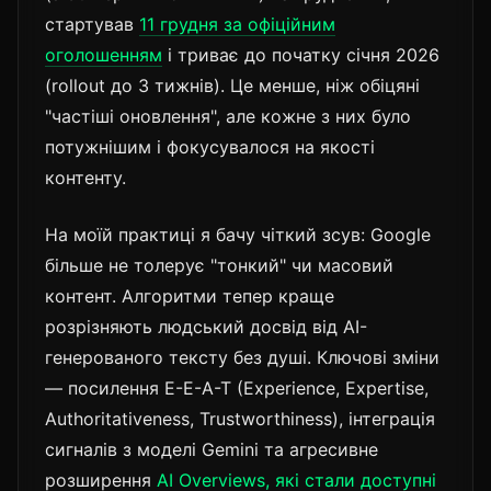
стартував
11 грудня за офіційним
оголошенням
і триває до початку січня 2026
(rollout до 3 тижнів). Це менше, ніж обіцяні
"частіші оновлення", але кожне з них було
потужнішим і фокусувалося на якості
контенту.
На моїй практиці я бачу чіткий зсув: Google
більше не толерує "тонкий" чи масовий
контент. Алгоритми тепер краще
розрізняють людський досвід від AI-
генерованого тексту без душі. Ключові зміни
— посилення E-E-A-T (Experience, Expertise,
Authoritativeness, Trustworthiness), інтеграція
сигналів з моделі Gemini та агресивне
розширення
AI Overviews, які стали доступні