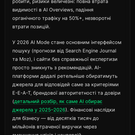
робити, ризики величезні: повна втрата
видимості в AI Overviews, падіння
органічного трафіку на 50%+, незворотні
втрати позицій.
У 2026 AI Mode стане основним інтерфейсом
пошуку (прогнози від Search Engine Journal
та Moz), і сайти без справжньої експертизи
просто зникнуть з рекомендацій. AI-
платформи дедалі ретельніше обиратимуть
джерела для відповідей саме за критеріями
E-E-A-T, брендової авторитетності та довіри
(
детальний розбір, як саме AI обирає
джерела у 2025–2026
). Фінансові наслідки
для бізнесу — від десятків тисяч до
мільйонів втраченої виручки через