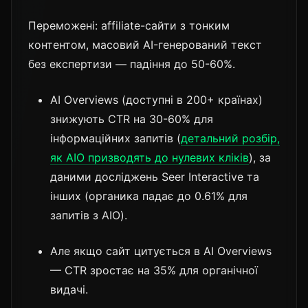
Переможені: affiliate-сайти з тонким
контентом, масовий AI-генерований текст
без експертизи — падіння до 50-60%.
AI Overviews (доступні в 200+ країнах)
знижують CTR на 30-60% для
інформаційних запитів (
детальний розбір,
як AIO призводять до нулевих кліків
), за
даними досліджень Seer Interactive та
інших (органика падає до 0.61% для
запитів з AIO).
Але якщо сайт цитується в AI Overviews
— CTR зростає на 35% для органічної
видачі.