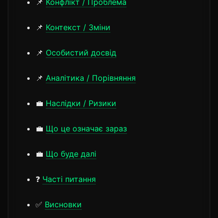
📌
Конфлікт / Проблема
📌
Контекст / Зміни
📌
Особистий досвід
📌
Аналітика / Порівняння
💼
Наслідки / Ризики
💼
Що це означає зараз
💼
Що буде далі
❓
Часті питання
✅
Висновки