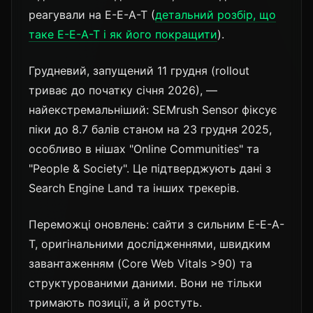
реагували на E-E-A-T (
детальний розбір, що
таке E-E-A-T і як його покращити
).
Грудневий, запущений 11 грудня (rollout
триває до початку січня 2026), —
найекстремальніший: SEMrush Sensor фіксує
піки до 8.7 балів станом на 23 грудня 2025,
особливо в нішах "Online Communities" та
"People & Society". Це підтверджують дані з
Search Engine Land та інших трекерів.
Переможці оновлень: сайти з сильним E-E-A-
T, оригінальними дослідженнями, швидким
завантаженням (Core Web Vitals >90) та
структурованими даними. Вони не тільки
тримають позиції, а й ростуть.