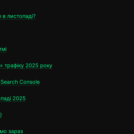
 в листопаді?
тмі
» трафіку 2025 року
 Search Console
опаді 2025
)
ямо зараз