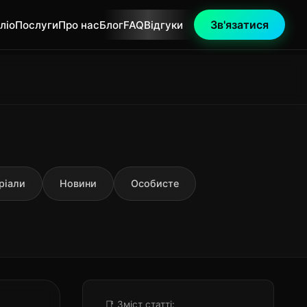
Зв'язатися
ліо
Послуги
Про нас
Блог
FAQ
Відгуки
ріали
Новини
Особисте
📑 Зміст статті: