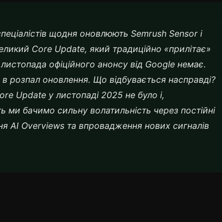
спеціалістів щодня оновлюють Semrush Sensor і
великий Core Update, який традиційно «прилітає»
 листопада офіційного анонсу від Google немає.
и в розпал оновлення. Що відбувається насправді?
re Update у листопаді 2025 не було і,
ть ми бачимо сильну волатильність через постійні
ня AI Overviews та впровадження нових сигналів