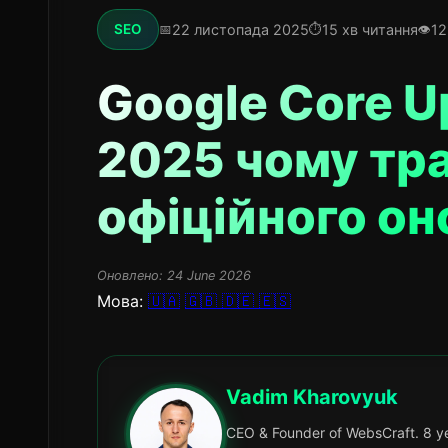
22 листопада 2025
15 хв читання
12
SEO
Google Core U
2025 чому тра
офіційного он
Оновлено:
24 June 2026
Мова:
🇺🇦
🇬🇧
🇩🇪
🇪🇸
Vadim Kharovyuk
CEO & Founder of WebsCraft. 8 ye