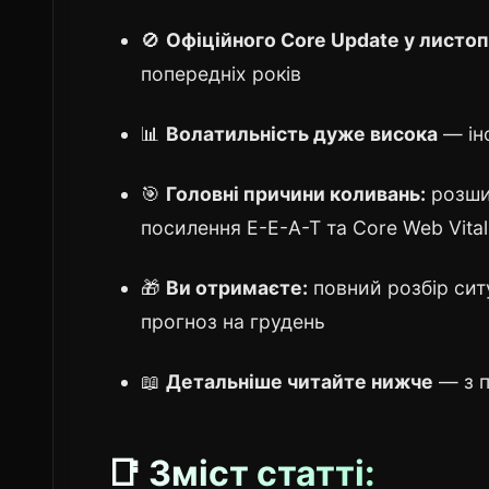
🚫
Офіційного Core Update у листо
попередніх років
📊
Волатильність дуже висока
— ін
🎯
Головні причини коливань:
розшир
посилення E-E-A-T та Core Web Vital
🎁
Ви отримаєте:
повний розбір ситу
прогноз на грудень
📖
Детальніше читайте нижче
— з п
📑 Зміст статті: