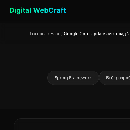
Digital WebCraft
Головна
/
Блог
/
Spring Framework
Веб-розро