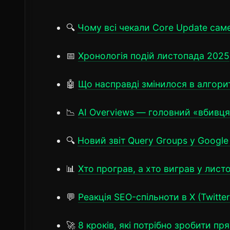
🔍
Чому всі чекали Core Update саме
📅
Хронологія подій листопада 2025
🤖
Що насправді змінилося в алгори
📉
AI Overviews — головний «вбивця
🔍
Новий звіт Query Groups у Google
📊
Хто програв, а хто виграв у лист
💬
Реакція SEO-спільноти в X (Twitter
🚀
8 кроків, які потрібно зробити пр