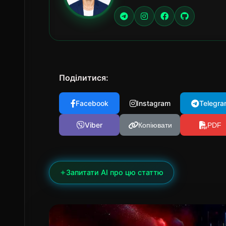
Поділитися:
Facebook
Instagram
Telegra
Viber
Копіювати
PDF
✦
Запитати AI про цю статтю