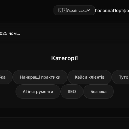
Головна
Портфо
🇺🇦
Українська
Google Core Update листопад 2025 чому трафік падає, а офіційного оновлення немає
Категорії
бка
Найкращі практики
Кейси клієнтів
Туто
AI інструменти
SEO
Безпека