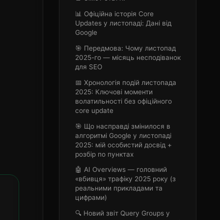
📊 Офіційна історія Core
Updates у листопаді: Дані від
Google
🎯 Передмова: Чому листопад
2025-го — місяць несподіванок
для SEO
📅 Хронологія подій листопада
2025: Ключові моменти
волатильності без офіційного
core update
🎯 Що насправді змінилося в
алгоритмі Google у листопаді
2025: мій особистий досвід +
розбір по пунктах
🤖 AI Overviews — головний
«вбивця» трафіку 2025 року (з
реальними прикладами та
цифрами)
🔍 Новий звіт Query Groups у