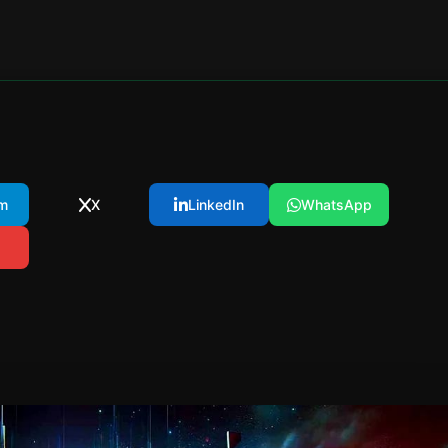
m
X
LinkedIn
WhatsApp