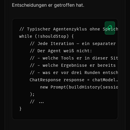
Entscheidungen er getroffen hat.
📋
// Typischer Agentenzyklus ohne Speicher:

while (!shouldStop) {

    // Jede Iteration – ein separater Aufru
    // Der Agent weiß nicht:

    // - welche Tools er in dieser Sitzung 
    // - welche Ergebnisse er bereits erhal
    // - was er vor drei Runden entschieden
    ChatResponse response = chatModel.call(
        new Prompt(buildHistory(session)) 
    );

    // ...
