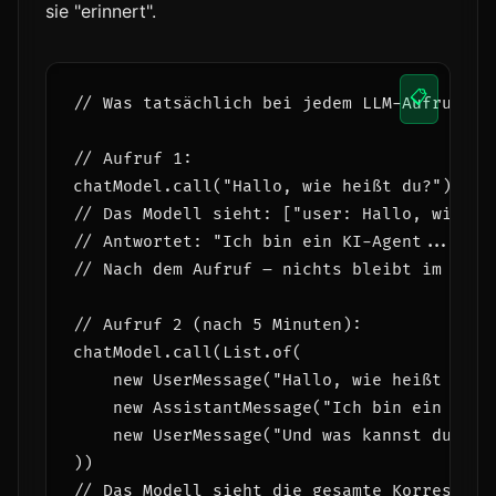
sie "erinnert".
📋
// Was tatsächlich bei jedem LLM-Aufruf pas
// Aufruf 1:

chatModel.call("Hallo, wie heißt du?")

// Das Modell sieht: ["user: Hallo, wie hei
// Antwortet: "Ich bin ein KI-Agent..."

// Nach dem Aufruf – nichts bleibt im Model
// Aufruf 2 (nach 5 Minuten):

chatModel.call(List.of(

    new UserMessage("Hallo, wie heißt du?")
    new AssistantMessage("Ich bin ein KI-Ag
    new UserMessage("Und was kannst du?")  
))

// Das Modell sieht die gesamte Korrespond