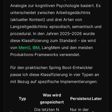
Analogie zur kognitiven Psychologie basiert. Es
unterscheidet zwischen Arbeitsgedächtnis
(aktueller Kontext) und drei Arten von
Langzeitgedächtnis: episodisch, semantisch und
prozedural. In den Jahren 2025–2026 wurde
diese Klassifizierung zum Standard – sie wird
von
Mem0
,
IBM
, LangMem und den meisten
Produktions-Frameworks verwendet.
Für den praktischen Spring Boot-Entwickler
passe ich diese Klassifizierung in vier Typen an
mit Bezug auf spezifische Implementierungen:
Was wird
Typ
Persistenz
Latenz
Kom
gespeichert
Die letzten N
Nur in der