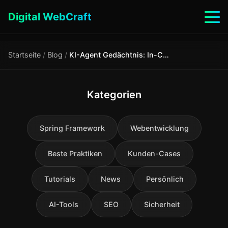
Digital WebCraft
Startseite
/
Blog
/
KI-Agent Gedächtnis: In-Context, Episodic, RAG und Semantic Memory – Wann welches einsetzen?
Kategorien
Spring Framework
Webentwicklung
Beste Praktiken
Kunden-Cases
Tutorials
News
Persönlich
AI-Tools
SEO
Sicherheit