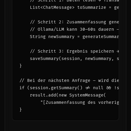
    // Schritt 1: Daten lesen → Transaktion
    List<ChatMessage> toSummarize = getMess
    // Schritt 2: Zusammenfassung generiere
    // Ollama/LLM kann 30–60s dauern – wäh
    String newSummary = generateSummary(toS
    // Schritt 3: Ergebnis speichern → neue
    saveSummary(session, newSummary, summar
}

// Bei der nächsten Anfrage – wird die Zus
if (session.getSummary() != null && !sessio
    result.add(new SystemMessage(

        "[Zusammenfassung des vorherigen G