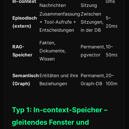
In-context
0ms
Min
Nachrichten
Sitzung
Zusammenfassung
Zwischen
Episodisch
5–
+ Tool-Aufrufe +
Sitzungen,
Mit
(extern)
20ms
Entscheidungen
in der DB
Fakten,
RAG-
Permanent,
10–
Dokumente,
Mit
Speicher
pgvector
50ms
Wissen
Semantisch
Entitäten und ihre
Permanent,
20–
Ho
(Graph)
Beziehungen
Graph-DB
100ms
Typ 1: In-context-Speicher –
gleitendes Fenster und