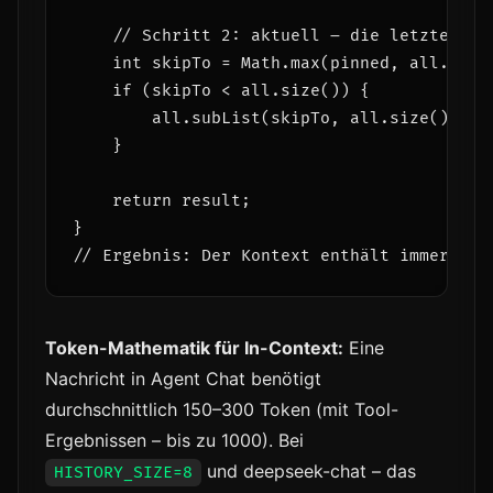
    // Schritt 2: aktuell – die letzten HI
    int skipTo = Math.max(pinned, all.size(
    if (skipTo < all.size()) {

        all.subList(skipTo, all.size()).fo
    }

    return result;

}

Token-Mathematik für In-Context:
Eine
Nachricht in Agent Chat benötigt
durchschnittlich 150–300 Token (mit Tool-
Ergebnissen – bis zu 1000). Bei
und deepseek-chat – das
HISTORY_SIZE=8