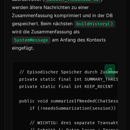
werden ältere Nachrichten zu einer
Zusammenfassung komprimiert und in der DB
gespeichert. Beim nächsten
buildHistory()
wird die Zusammenfassung als
am Anfang des Kontexts
SystemMessage
eingefügt.
📋
// Episodischer Speicher durch Zusammenfass
private static final int SUMMARY_THRESHOLD
private static final int KEEP_RECENT      
public void summarizeIfNeeded(ChatSession s
    if (!needsSummarization(session)) retur
    // WICHTIG: drei separate Transaktionen