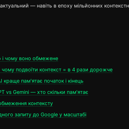
 актуальний — навіть в епоху мільйонних контекст
но і чому воно обмежене
: чому подвоїти контекст = в 4 рази дорожче
 AI краще пам'ятає початок і кінець
PT vs Gemini — хто скільки пам'ятає
 обмеження контексту
одного запиту до Google у масштабі