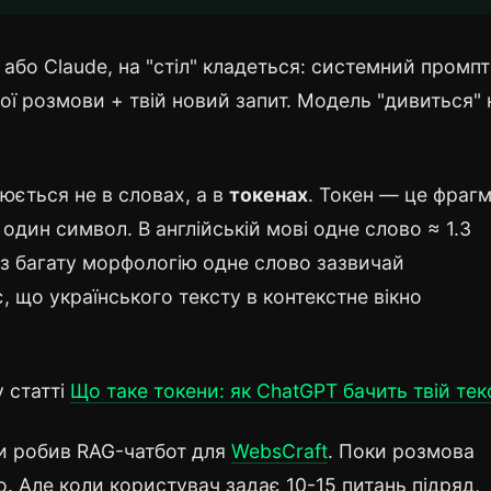
або Claude, на "стіл" кладеться: системний промпт
ашої розмови + твій новий запит. Модель "дивиться" 
юється не в словах, а в
токенах
. Токен — це фраг
 один символ. В англійській мові одне слово ≈ 1.3
ез багату морфологію одне слово зазвичай
, що українського тексту в контекстне вікно
у статті
Що таке токени: як ChatGPT бачить твій тек
ли робив RAG-чатбот для
WebsCraft
. Поки розмова
о. Але коли користувач задає 10-15 питань підряд,