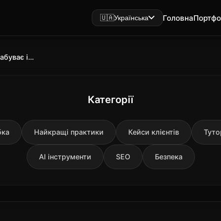
Головна
Портфо
🇺🇦
Українська
Контекстне вікно LLM: чому AI забуває і скільки це коштує
Категорії
бка
Найкращі практики
Кейси клієнтів
Туто
AI інструменти
SEO
Безпека