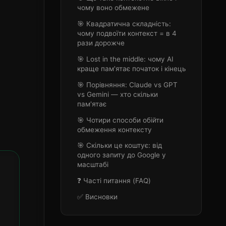
чому воно обмежене
🎯 Квадратична складність:
чому подвоїти контекст = в 4
рази дорожче
🎯 Lost in the middle: чому AI
краще пам'ятає початок і кінець
🎯 Порівняння: Claude vs GPT
vs Gemini — хто скільки
пам'ятає
🎯 Чотири способи обійти
обмеження контексту
🎯 Скільки це коштує: від
одного запиту до Google у
масштабі
❓ Часті питання (FAQ)
✅ Висновки