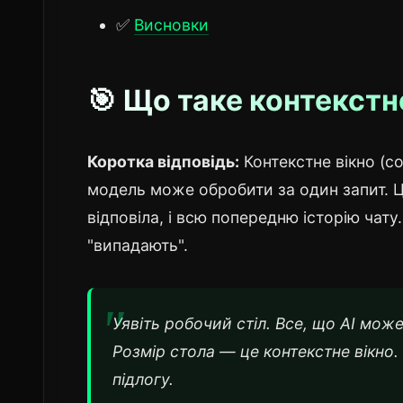
✅
Висновки
🎯 Що таке контекстн
Коротка відповідь:
Контекстне вікно (co
модель може обробити за один запит. Це
відповіла, і всю попередню історію чат
"випадають".
Уявіть робочий стіл. Все, що AI мож
Розмір стола — це контекстне вікно.
підлогу.