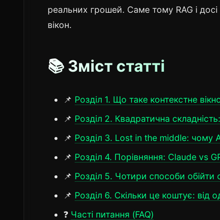
реальних грошей. Саме тому RAG і досі
вікон.
📚 Зміст статті
📌
Розділ 1. Що таке контекстне вік
📌
Розділ 2. Квадратична складність
📌
Розділ 3. Lost in the middle: чому
📌
Розділ 4. Порівняння: Claude vs G
📌
Розділ 5. Чотири способи обійти
📌
Розділ 6. Скільки це коштує: від 
❓
Часті питання (FAQ)