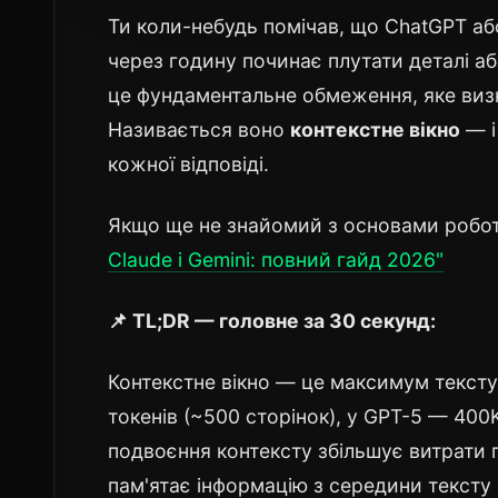
Ти коли-небудь помічав, що ChatGPT або
через годину починає плутати деталі а
це фундаментальне обмеження, яке визн
Називається воно
контекстне вікно
— і
кожної відповіді.
Якщо ще не знайомий з основами робо
Claude і Gemini: повний гайд 2026"
📌 TL;DR — головне за 30 секунд:
Контекстне вікно — це максимум тексту
токенів (~500 сторінок), у GPT-5 — 400
подвоєння контексту збільшує витрати п
пам'ятає інформацію з середини тексту (