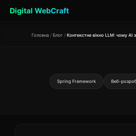
Digital WebCraft
Головна
/
Блог
/
Spring Framework
Веб-розро