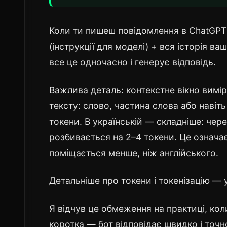
Коли ти пишеш повідомлення в ChatGPT 
(інструкції для моделі) + вся історія в
все це одночасно і генерує відповідь.
Важлива деталь: контекстне вікно вимір
тексту: слово, частина слова або навіть
токени. В українській — складніше: чер
розбивається на 2–4 токени. Це означає
поміщається менше, ніж англійського.
Детальніше про токени і токенізацію — 
Я відчув це обмеження на практиці, ко
коротка — бот відповідає швидко і точн