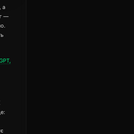
 а
аг —
о.
ть
GPT,
K
е:
ує