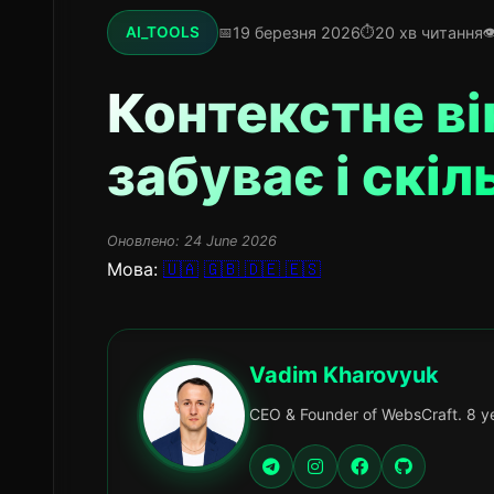
19 березня 2026
20 хв читання
AI_TOOLS
Контекстне ві
забуває і скі
Оновлено:
24 June 2026
Мова:
🇺🇦
🇬🇧
🇩🇪
🇪🇸
Vadim Kharovyuk
CEO & Founder of WebsCraft. 8 ye