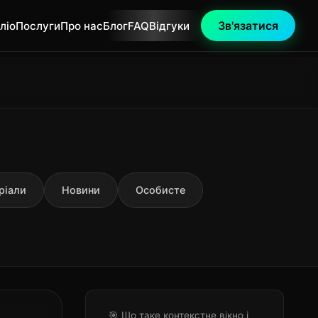
Зв'язатися
ліо
Послуги
Про нас
Блог
FAQ
Відгуки
ріали
Новини
Особисте
🎯 Що таке контекстне вікно і