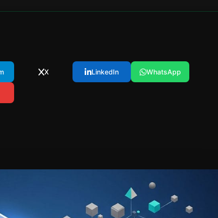
m
X
LinkedIn
WhatsApp