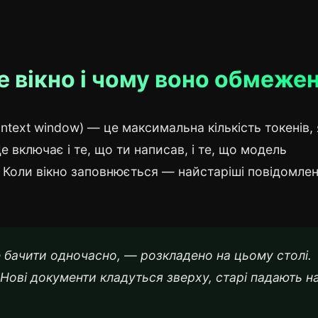
е вікно і чому воно обмеже
ntext window) — це максимальна кількість токенів, 
 включає і те, що ти написав, і те, що модель
у. Коли вікно заповнюється — найстаріші повідомле
е бачити одночасно, — розкладено на цьому столі.
 Нові документи кладуться зверху, старі падають н