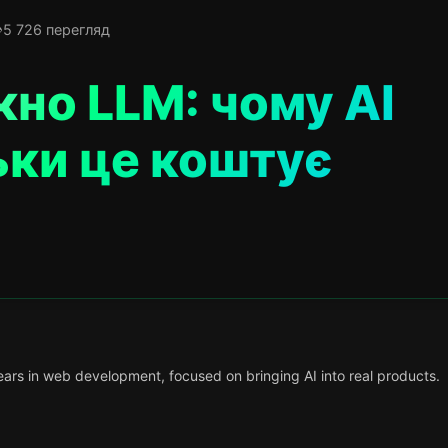
5 726 перегляд
кно LLM: чому AI
льки це коштує
ars in web development, focused on bringing AI into real products.