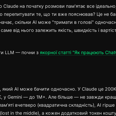
 Claude на початку розмови пам'ятає все ідеально,
бо перепитувати те, що ти вже пояснював? Це не б
ачає, скільки AI може "тримати в голові" одночасн
 саме від нього залежить якість, швидкість і вартіс
ти LLM — почни з
якорної статті "Як працюють Chat
, який AI може бачити одночасно. У Claude це 200
K, у Gemini — до 1M+. Але більше — не завжди кращ
ам'яті вчетверо (квадратична складність), AI гірше
lost in the middle), а кожен додатковий токен кошт