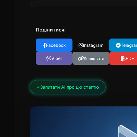
Поділитися:
Facebook
Instagram
Telegra
Viber
Копіювати
PDF
✦
Запитати AI про цю статтю