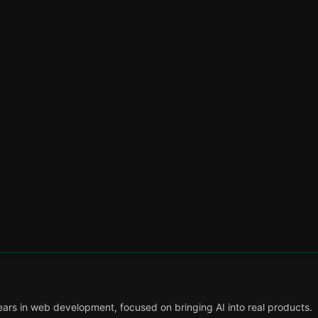
998 перегляд
I агентах: що
ol call повернув н
ars in web development, focused on bringing AI into real products.