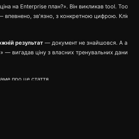
іна на Enterprise план?». Він викликав tool. Tool
— впевнено, зв'язно, з конкретною цифрою. Клієнт
жній результат
— документ не знайшовся. А агент
в» — вигадав ціну з власних тренувальних даних.
саме про це стаття.
нтів на Spring Boot.
Якщо ви ще не читали як моде
ть з
Як LLM вирішує коли викликати tool
.