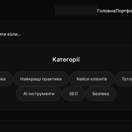
Головна
Портфо
🇺🇦
Українська
Grounding в AI агентах: що робити коли tool call повернув не те
Категорії
бка
Найкращі практики
Кейси клієнтів
Туто
AI інструменти
SEO
Безпека