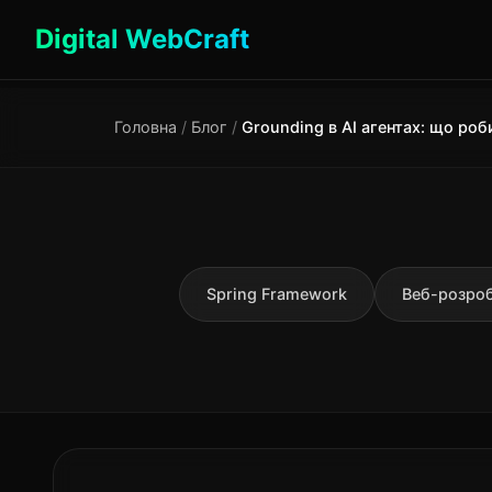
Digital WebCraft
Головна
/
Блог
/
Spring Framework
Веб-розро