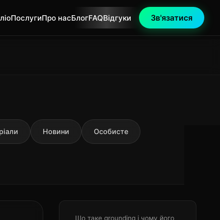
Зв'язатися
ліо
Послуги
Про нас
Блог
FAQ
Відгуки
ріали
Новини
Особисте
Що таке grounding і чому його