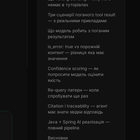
немає в туторіалах
Три сценарії поганого tool result
— з реальними прикладами
Що модель робить з поганим
результатом
е
is_error: true vs порожній
контент — різниця яка має
значення
Confidence scoring — як
попросити модель оцінити
якість
Re-query патерн — коли
спробувати ще раз
Citation і traceability — агент
має знати звідки відповідь
Java + Spring AI реалізація —
повний pipeline
Висновки