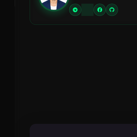
Поділитися:
Facebook
Instagram
Telegra
Viber
Копіювати
PDF
✦
Запитати AI про цю статтю