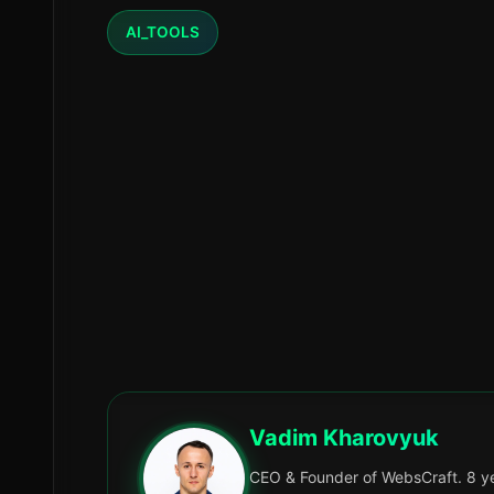
13 травня 2026
36 хв читання
AI_TOOLS
Grounding в A
робити коли to
те
Оновлено:
24 June 2026
Мова:
🇺🇦
🇬🇧
🇩🇪
Vadim Kharovyuk
CEO & Founder of WebsCraft. 8 ye