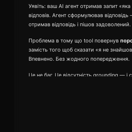
Уявіть: ваш AI агент отримав запит «яка ц
відповів. Агент сформулював відповідь 
отримав відповідь і пішов задоволений.
Проблема в тому що tool повернув
поро
замість того щоб сказати «я не знайшо
Впевнено. Без жодного попередження.
Це не баг. Це відсутність grounding — і 
Ця стаття — частина серії про AI аге
вирішує коли викликати tool — почні