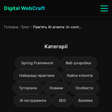
Digital WebCraft
Головна
/
Блог
/
Пам'ять AI агента: in-context, episodic, RAG і semantic — коли що використовувати
Категорії
Spring Framework
Веб-розробка
Найкращі практики
Кейси клієнтів
Туторіали
Новини
Особисте
AI інструменти
SEO
Безпека