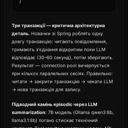
Три транзакції — критична архітектурна
деталь.
Новачки зі Spring роблять одну
довгу транзакцію: читають повідомлення,
тримають з'єднання відкритим поки LLM
відповідає (30–60 секунд), потім зберігають.
Результат — connection pool вичерпується
при кількох паралельних сесіях. Правильно:
читати → закрити транзакцію → чекати LLM
→ нова транзакція для запису.
Підводний камінь episodic через LLM
summarization:
7B модель (Ollama qwen3:8b,
llama3.1:8b) погано стискає технічний