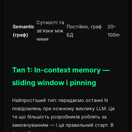
Сутності та
Semantic
Постійно, граф
20–
зв'язки між
Ви
(граф)
БД
100ms
ними
Тип 1: In-context memory —
sliding window і pinning
Найпростіший тип: передаємо останні N
повідомлень при кожному виклику LLM. Це
те що більшість розробників роблять за
замовчуванням — і це правильний старт. В