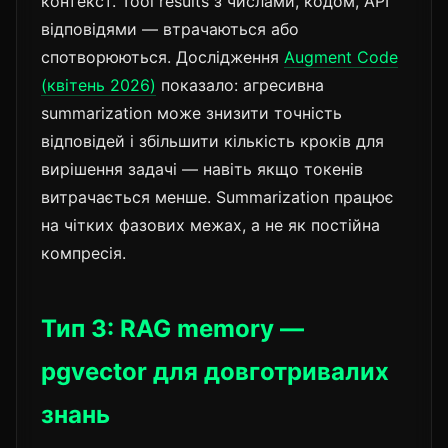
контекст. Tool results з числами, кодом, API
відповідями — втрачаються або
спотворюються. Дослідження
Augment Code
(квітень 2026)
показало: агресивна
summarization може знизити точність
відповідей і збільшити кількість кроків для
вирішення задачі — навіть якщо токенів
витрачається менше. Summarization працює
на чітких фазових межах, а не як постійна
компресія.
Тип 3: RAG memory —
pgvector для довготривалих
знань