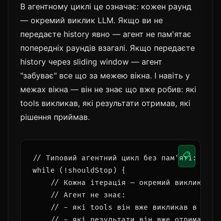
В агентному циклі це означає: кожен раунд
— окремий виклик LLM. Якщо ви не
передаєте history явно — агент не пам'ятає
попередніх раундів взагалі. Якщо передаєте
history через sliding window — агент
"забуває" все що за межею вікна. І навіть у
межах вікна — він не знає що вже робив: які
tools викликав, які результати отримав, які
рішення приймав.
📋
// Типовий агентний цикл без пам'яті:

while (!shouldStop) {

    // Кожна ітерація — окремий виклик з ти
    // Агент не знає:

    // - які tools він вже викликав в цій с
    // - які результати він вже отримав
