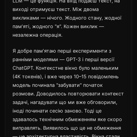
LLM — це функція. На вхід подаєш текст, на
виході отримуєш текст. Між двома
викликами — нічого. Жодного стану, жодної
пам'яті, жодного "я". Кожен виклик —
незалежна операція.
Я добре пам'ятаю перші експерименти з
ранніми моделями — GPT-3 і перші версії
ChatGPT. Контекстне вікно було маленьким
(4K токенів), і вже через 10–15 повідомлень
модель починала "забувати" початок
розмови. Доводилось повторювати контекст
задачі, нагадувати що ми вже обговорили,
іноді починати сесію заново. Тоді це
здавалось технічним обмеженням яке скоро
виправлять. Виявилось що це не обмеження
— це архітектурна властивість. Вікна стали