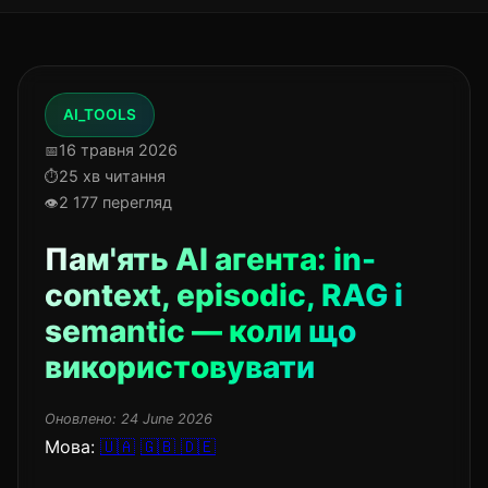
AI_TOOLS
16 травня 2026
25 хв читання
2 177 перегляд
Пам'ять AI агента: in-
context, episodic, RAG і
semantic — коли що
використовувати
Оновлено:
24 June 2026
Мова:
🇺🇦
🇬🇧
🇩🇪