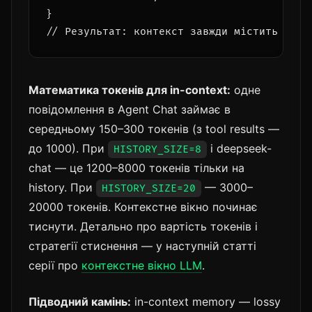
}

Математика токенів для in-context:
одне
повідомлення в Agent Chat займає в
середньому 150–300 токенів (з tool results —
до 1000). При
і deepseek-
HISTORY_SIZE=8
chat — це 1200–8000 токенів тільки на
history. При
— 3000–
HISTORY_SIZE=20
20000 токенів. Контекстне вікно починає
тиснути. Детально про вартість токенів і
стратегії стиснення — у наступній статті
серії про
контекстне вікно LLM
.
Підводний камінь:
in-context memory — lossy