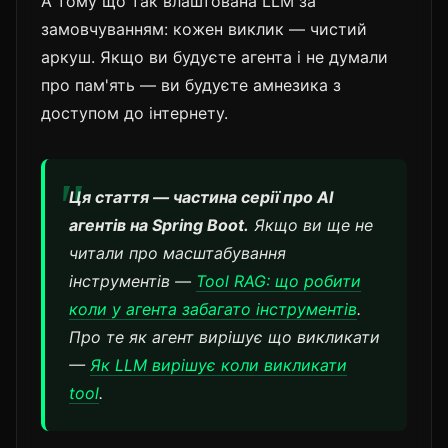
А тому що так влаштована LLM за
замовчуванням: кожен виклик — чистий
аркуш. Якщо ви будуєте агента і не думали
про пам'ять — ви будуєте амнезика з
доступом до інтернету.
Ця стаття — частина серії про AI
агентів на Spring Boot.
Якщо ви ще не
читали про масштабування
інструментів —
Tool RAG: що робити
коли у агента забагато інструментів
.
Про те як агент вирішує що викликати
—
Як LLM вирішує коли викликати
tool
.