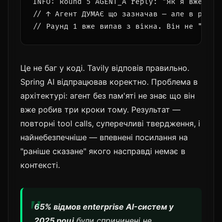
INFO: Round 5 AGENT_A reply: "Як я вже зазн
// ↑ Агент ДУМАЄ що зазначав — але в раунд
Це не баг у коді. Tavily відповів правильно.
Spring AI відпрацював коректно. Проблема в
архітектурі: агент без пам'яті не знає що він
вже робив три кроки тому. Результат —
повторні tool calls, суперечливі твердження, і
найнебезпечніше — впевнені посилання на
"раніше сказане" якого насправді немає в
контексті.
65% відмов enterprise AI-систем у
2025 році
були спричинені не