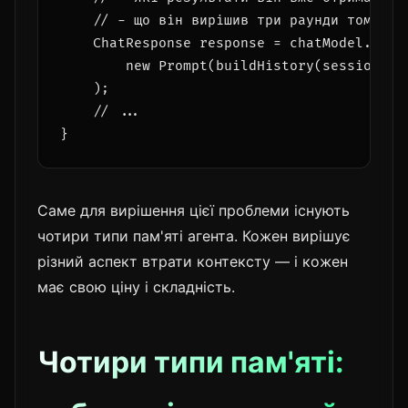
    // - що він вирішив три раунди тому

    ChatResponse response = chatModel.call(
        new Prompt(buildHistory(session))  
    );

    // ...

Саме для вирішення цієї проблеми існують
чотири типи пам'яті агента. Кожен вирішує
різний аспект втрати контексту — і кожен
має свою ціну і складність.
Чотири типи пам'яті: