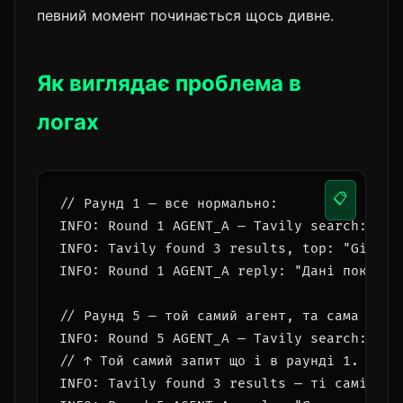
певний момент починається щось дивне.
Як виглядає проблема в
логах
📋
// Раунд 1 — все нормально:

INFO: Round 1 AGENT_A — Tavily search: 'vib
INFO: Tavily found 3 results, top: "GitHub
INFO: Round 1 AGENT_A reply: "Дані показую
// Раунд 5 — той самий агент, та сама тема:
INFO: Round 5 AGENT_A — Tavily search: 'vib
// ↑ Той самий запит що і в раунді 1. Агент
INFO: Tavily found 3 results — ті самі резу