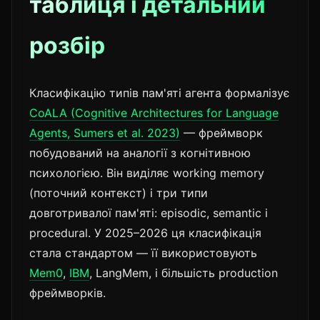
таблиця і детальний
розбір
Класифікацію типів пам'яті агента формалізує
CoALA (Cognitive Architectures for Language
Agents, Sumers et al. 2023)
— фреймворк
побудований на аналогії з когнітивною
психологією. Він виділяє working memory
(поточний контекст) і три типи
довготривалої пам'яті: episodic, semantic і
procedural. У 2025–2026 ця класифікація
стала стандартом — її використовують
Mem0
,
IBM
, LangMem, і більшість production
фреймворків.