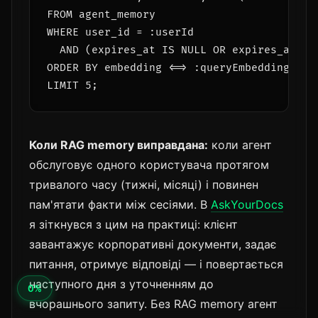
FROM agent_memory

WHERE user_id = :userId

  AND (expires_at IS NULL OR expires_at > N
ORDER BY embedding <=> :queryEmbedding

Коли RAG memory виправдана:
коли агент
обслуговує одного користувача протягом
тривалого часу (тижні, місяці) і повинен
пам'ятати факти між сесіями. В
AskYourDocs
я зіткнувся з цим на практиці: клієнт
завантажує корпоративні документи, задає
питання, отримує відповіді — і повертається
наступного дня з уточненням до
вчорашнього запиту. Без RAG memory агент