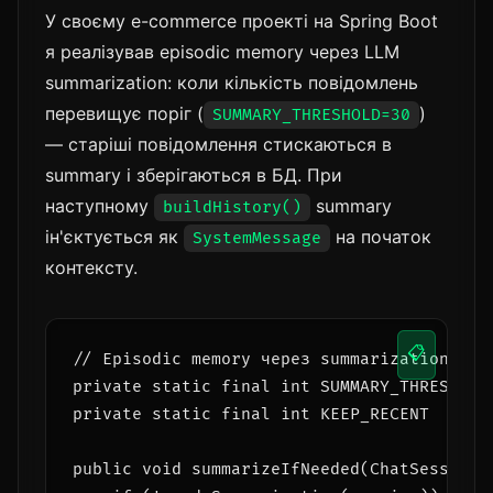
У своєму e-commerce проекті на Spring Boot
я реалізував episodic memory через LLM
summarization: коли кількість повідомлень
перевищує поріг (
)
SUMMARY_THRESHOLD=30
— старіші повідомлення стискаються в
summary і зберігаються в БД. При
наступному
summary
buildHistory()
ін'єктується як
на початок
SystemMessage
контексту.
📋
// Episodic memory через summarization — з 
private static final int SUMMARY_THRESHOLD 
private static final int KEEP_RECENT      
public void summarizeIfNeeded(ChatSession s