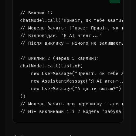
// Виклик 1:

chatModel.call("Привіт, як тебе звати?")

// Модель бачить: ["user: Привіт, як тебе з
// Відповідає: "Я AI агент..."

// Після виклику — нічого не залишається вс
// Виклик 2 (через 5 хвилин):

chatModel.call(List.of(

    new UserMessage("Привіт, як тебе звати?
    new AssistantMessage("Я AI агент..."),

    new UserMessage("А що ти вмієш?")  // ←
))

// Модель бачить всю переписку — але тільки