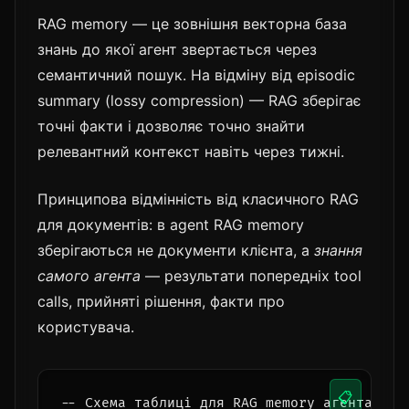
RAG memory — це зовнішня векторна база
знань до якої агент звертається через
семантичний пошук. На відміну від episodic
summary (lossy compression) — RAG зберігає
точні факти і дозволяє точно знайти
релевантний контекст навіть через тижні.
Принципова відмінність від класичного RAG
для документів: в agent RAG memory
зберігаються не документи клієнта, а
знання
самого агента
— результати попередніх tool
calls, прийняті рішення, факти про
користувача.
📋
-- Схема таблиці для RAG memory агента (pgv