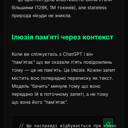
більшими (128K, 1M токенів), але stateless
природа нікуди не зникла.
Ілюзія пам'яті через контекст
Коли ви спілкуєтесь з ChatGPT і він
"пам'ятає" що ви сказали п'ять повідомлень
тому — це не пам'ять. Це ілюзія. Кожен запит
містить всю попередню переписку як текст.
Модель "бачить" минуле тому що воно
передано їй в поточному запиті, а не тому
що вона його "пам'ятає".
📋
// Що насправді відбувається при кожному ви