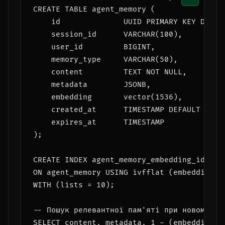
CREATE TABLE agent_memory (

    id              UUID PRIMARY KEY DEFAUL
    session_id      VARCHAR(100),

    user_id         BIGINT,               
    memory_type     VARCHAR(50),          
    content         TEXT NOT NULL,         
    metadata        JSONB,                
    embedding       vector(1536),         
    created_at      TIMESTAMP DEFAULT NOW()
    expires_at      TIMESTAMP              
);

CREATE INDEX agent_memory_embedding_idx

ON agent_memory USING ivfflat (embedding ve
WITH (lists = 10);

-- Пошук релевантної пам'яті при новому зап
SELECT content, metadata, 1 - (embedding <=