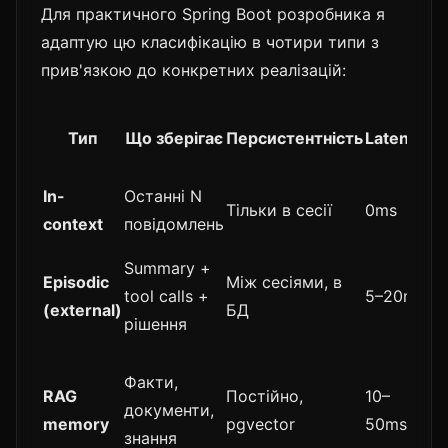
Для практичного Spring Boot розробника я
адаптую цю класифікацію в чотири типи з
прив'язкою до конкретних реалізацій:
Тип
Що зберігає
Персистентність
Latency
Ск
In-
Останні N
Тільки в сесії
0ms
Мі
context
повідомлень
Summary +
Episodic
Між сесіями, в
tool calls +
5–20ms
С
(external)
БД
рішення
Факти,
RAG
Постійно,
10–
документи,
С
memory
pgvector
50ms
знання