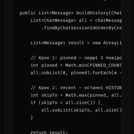
public List<Message> buildHistory(ChatSessi
    List<ChatMessage> all = chatMessageRepo
        .findByChatSessionIdOrderByCreatedA
    List<Message> result = new ArrayList<>(
    // Крок 1: pinned — перші 3 повідомленн
    int pinned = Math.min(PINNED_COUNT, all
    all.subList(0, pinned).forEach(m -> res
    // Крок 2: recent — останні HISTORY_SI
    int skipTo = Math.max(pinned, all.size(
    if (skipTo < all.size()) {

        all.subList(skipTo, all.size()).fo
    }

    return result;
