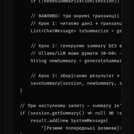
    if (!needsSummarization(session)) retur
    // ВАЖЛИВО: три окремі транзакції — не 
    // Крок 1: читаємо дані → транзакція ві
    List<ChatMessage> toSummarize = getMess
    // Крок 2: генеруємо summary БЕЗ відкри
    // Ollama/LLM може думати 30–60с — за ц
    String newSummary = generateSummary(toS
    // Крок 3: зберігаємо результат → нова 
    saveSummary(session, newSummary, summar
}

// При наступному запиті — summary ін'єктує
if (session.getSummary() != null && !sessio
    result.add(new SystemMessage(

        "[Резюме попередньої розмови]: " + 