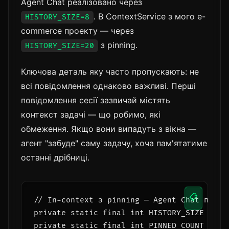
Agent Chat реалізовано через
. В ContextService з мого e-
HISTORY_SIZE=8
commerce проекту — через
з pinning.
HISTORY_SIZE=20
Ключова деталь яку часто пропускають: не
всі повідомлення однаково важливі. Перші
повідомлення сесії зазвичай містять
контекст задачі — що робимо, які
обмеження. Якщо вони випадуть з вікна —
агент "забуде" саму задачу, хоча пам'ятатиме
останні дрібниці.
📋
// In-context з pinning — Agent Chat підхід
private static final int HISTORY_SIZE = 20;
private static final int PINNED_COUNT  = 3