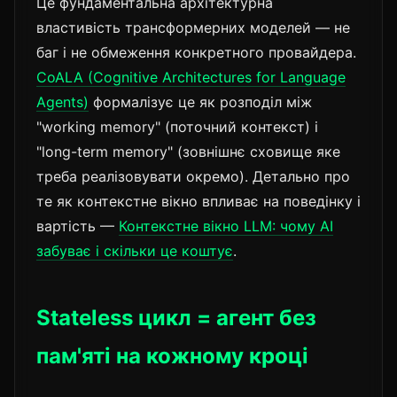
Це фундаментальна архітектурна
властивість трансформерних моделей — не
баг і не обмеження конкретного провайдера.
CoALA (Cognitive Architectures for Language
Agents)
формалізує це як розподіл між
"working memory" (поточний контекст) і
"long-term memory" (зовнішнє сховище яке
треба реалізовувати окремо). Детально про
те як контекстне вікно впливає на поведінку і
вартість —
Контекстне вікно LLM: чому AI
забуває і скільки це коштує
.
Stateless цикл = агент без
пам'яті на кожному кроці