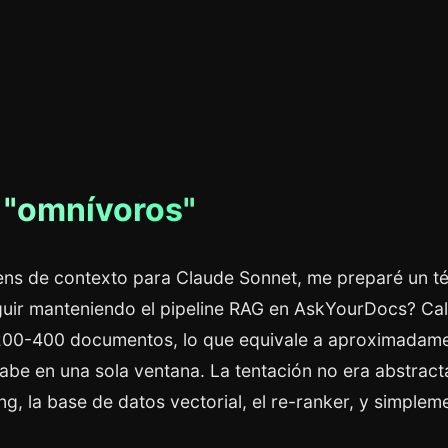
s "omnívoros"
ens de contexto para Claude Sonnet, me preparé un té
guir manteniendo el pipeline RAG en AskYourDocs? Cal
ga 200-400 documentos, lo que equivale a aproximadam
be en una sola ventana. La tentación no era abstract
g, la base de datos vectorial, el re-ranker, y simplem