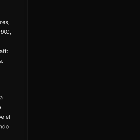
res,
 RAG,
aft:
s.
ca
o
e el
ando