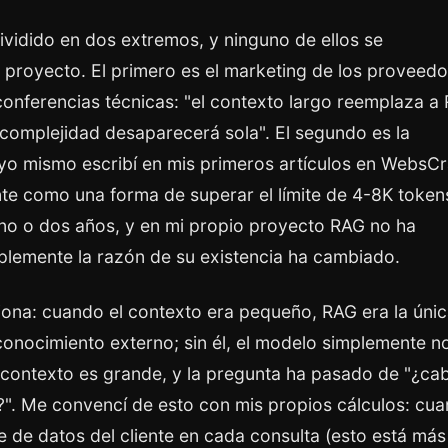
dividido en dos extremos, y ninguno de ellos se
 proyecto. El primero es el marketing de los proveedo
conferencias técnicas: "el contexto largo reemplaza a
complejidad desaparecerá sola". El segundo es la
yo mismo escribí en mis primeros artículos en WebsCr
te como una forma de superar el límite de 4-8K token
uno o dos años, y en mi propio proyecto RAG no ha
plemente la razón de su existencia ha cambiado.
iona: cuando el contexto era pequeño, RAG era la úni
onocimiento externo; sin él, el modelo simplemente n
l contexto es grande, y la pregunta ha pasado de "¿cab
í?". Me convencí de esto con mis propios cálculos: cu
se de datos del cliente en cada consulta (esto está más