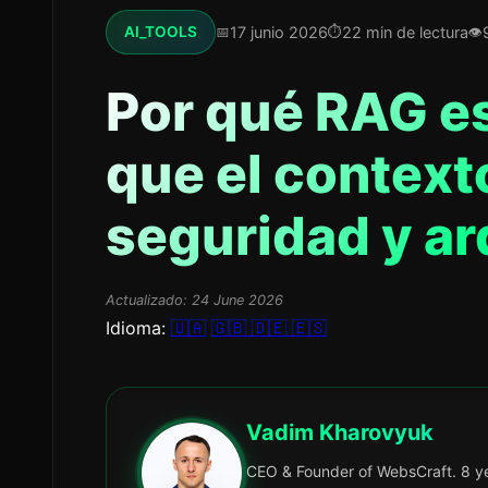
17 junio 2026
22 min de lectura
AI_TOOLS
Por qué RAG e
que el context
seguridad y ar
Actualizado:
24 June 2026
Idioma:
🇺🇦
🇬🇧
🇩🇪
🇪🇸
Vadim Kharovyuk
CEO & Founder of WebsCraft. 8 ye