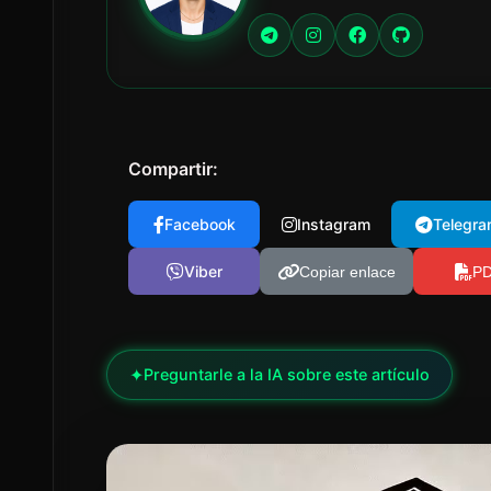
Compartir:
Facebook
Instagram
Telegra
Viber
Copiar enlace
P
✦
Preguntarle a la IA sobre este artículo