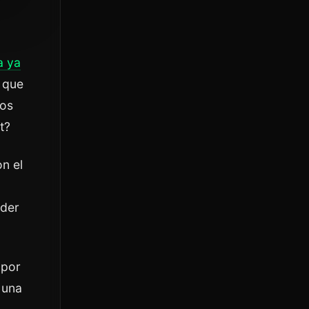
a ya
a que
tos
t?
n el
nder
 por
 una