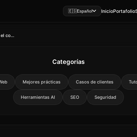
Inicio
Portafolio
🇪🇸
Español
Por qué RAG es más importante que el contexto largo: economía, seguridad y arquitectura híbrida
Categorías
 Web
Mejores prácticas
Casos de clientes
Tut
Herramientas AI
SEO
Seguridad