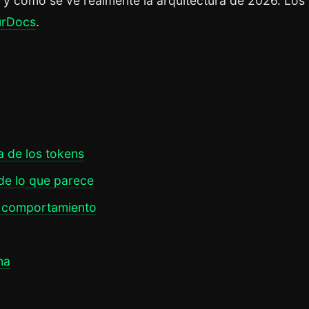
, y cómo se ve realmente la arquitectura de 2026. Los
urDocs
.
a de los tokens
de lo que parece
. comportamiento
na