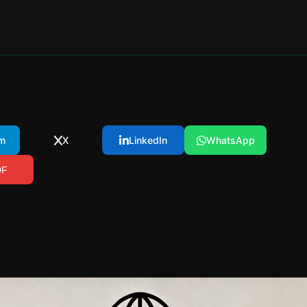
m
X
LinkedIn
WhatsApp
DF