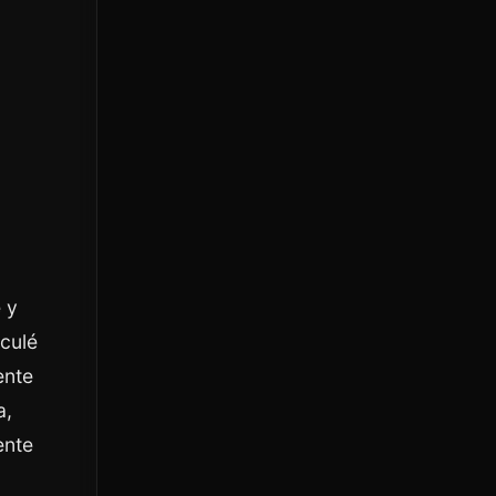
 y
culé
ente
a,
ente