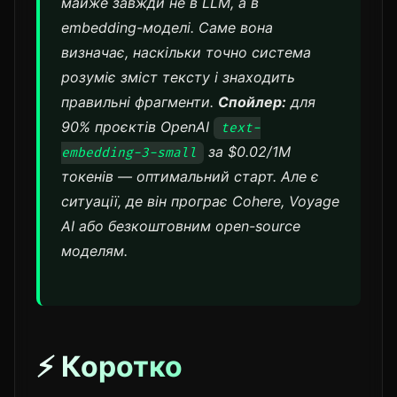
майже завжди не в LLM, а в
embedding-моделі. Саме вона
визначає, наскільки точно система
розуміє зміст тексту і знаходить
правильні фрагменти.
Спойлер:
для
90% проєктів OpenAI
text-
за $0.02/1M
embedding-3-small
токенів — оптимальний старт. Але є
ситуації, де він програє Cohere, Voyage
AI або безкоштовним open-source
моделям.
⚡ Коротко