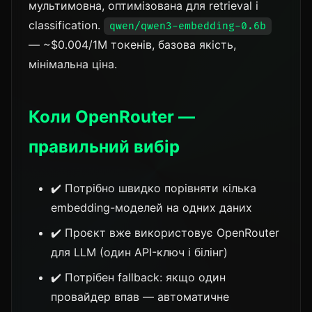
мультимовна, оптимізована для retrieval і
classification.
qwen/qwen3-embedding-0.6b
— ~$0.004/1M токенів, базова якість,
мінімальна ціна.
Коли OpenRouter —
правильний вибір
✔️ Потрібно швидко порівняти кілька
embedding-моделей на одних даних
✔️ Проєкт вже використовує OpenRouter
для LLM (один API-ключ і білінг)
✔️ Потрібен fallback: якщо один
провайдер впав — автоматичне