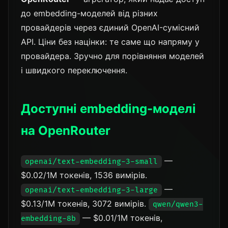
до embedding-моделей від різних
провайдерів через єдиний OpenAI-сумісний
API. Ціни без націнки: те саме що напряму у
провайдера. Зручно для порівняння моделей
і швидкого переключення.
Доступні embedding-моделі
на OpenRouter
—
openai/text-embedding-3-small
$0.02/1M токенів, 1536 вимірів.
—
openai/text-embedding-3-large
$0.13/1M токенів, 3072 вимірів.
qwen/qwen3-
— $0.01/1M токенів,
embedding-8b