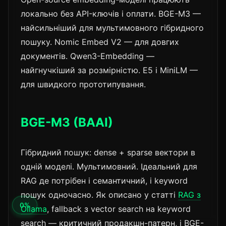
локально без API-ключів і оплати. BGE-M3 —
найсильніший для мультимовного гібридного
пошуку. Nomic Embed V2 — для довгих
документів. Qwen3-Embedding —
найгнучкіший за розмірністю. E5 і MiniLM —
для швидкого прототипування.
BGE-M3 (BAAI)
Гібридний пошук: dense + sparse вектори в
одній моделі. Мультимовний. Ідеальний для
RAG де потрібен і семантичний, і keyword
пошук одночасно. Як описано у статті
RAG з
Ollama
, fallback з vector search на keyword
search — критичний продакшн-патерн, і BGE-