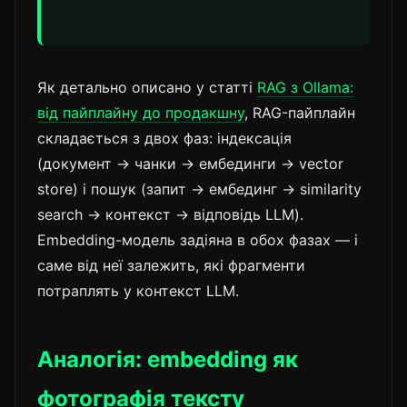
Як детально описано у статті
RAG з Ollama:
від пайплайну до продакшну
, RAG-пайплайн
складається з двох фаз: індексація
(документ → чанки → ембединги → vector
store) і пошук (запит → ембединг → similarity
search → контекст → відповідь LLM).
Embedding-модель задіяна в обох фазах — і
саме від неї залежить, які фрагменти
потраплять у контекст LLM.
Аналогія: embedding як
фотографія тексту