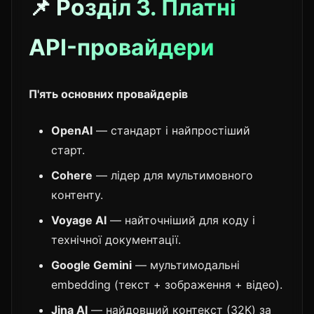
📌 Розділ 3. Платні
API-провайдери
П'ять основних провайдерів
OpenAI
— стандарт і найпростіший
старт.
Cohere
— лідер для мультимовного
контенту.
Voyage AI
— найточніший для коду і
технічної документації.
Google Gemini
— мультимодальні
embedding (текст + зображення + відео).
Jina AI
— найдовший контекст (32K) за