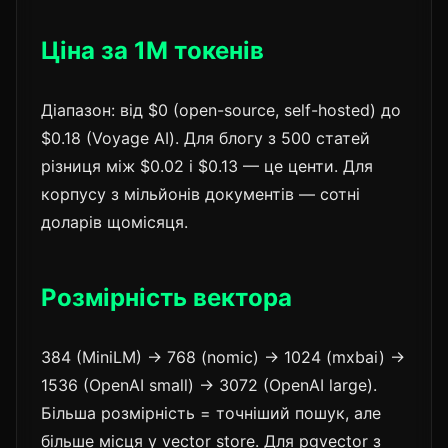
Ціна за 1M токенів
Діапазон: від $0 (open-source, self-hosted) до
$0.18 (Voyage AI). Для блогу з 500 статей
різниця між $0.02 і $0.13 — це центи. Для
корпусу з мільйонів документів — сотні
доларів щомісяця.
Розмірність вектора
384 (MiniLM) → 768 (nomic) → 1024 (mxbai) →
1536 (OpenAI small) → 3072 (OpenAI large).
Більша розмірність = точніший пошук, але
більше місця у vector store. Для pgvector з