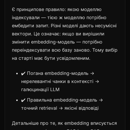
Є принципове правило: якою моделлю
індексували — тією ж моделлю потрібно
ембедити запит. Різні моделі дають несумісні
вектори. Це означає: якщо ви вирішили
змінити embedding-модель — потрібно
переіндексувати всю базу заново. Тому вибір
на старті має бути усвідомленим.
✔️ Погана embedding-модель →
нерелевантні чанки в контексті →
галюцинації LLM
✔️ Правильна embedding-модель →
точний retrieval → якісні відповіді
Детальніше про те, як embedding вписується