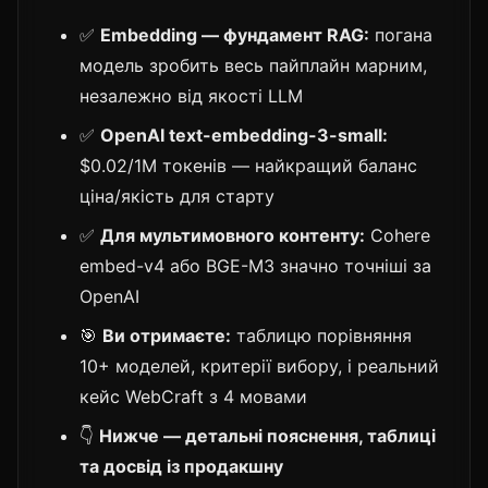
✅
Embedding — фундамент RAG:
погана
модель зробить весь пайплайн марним,
незалежно від якості LLM
✅
OpenAI text-embedding-3-small:
$0.02/1M токенів — найкращий баланс
ціна/якість для старту
✅
Для мультимовного контенту:
Cohere
embed-v4 або BGE-M3 значно точніші за
OpenAI
🎯
Ви отримаєте:
таблицю порівняння
10+ моделей, критерії вибору, і реальний
кейс WebCraft з 4 мовами
👇
Нижче — детальні пояснення, таблиці
та досвід із продакшну