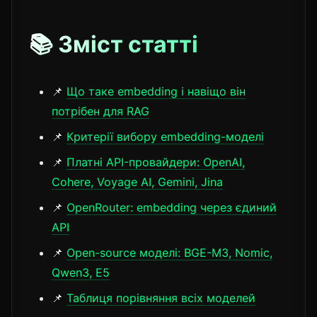
📚 Зміст статті
📌
Що таке embedding і навіщо він
потрібен для RAG
📌
Критерії вибору embedding-моделі
📌
Платні API-провайдери: OpenAI,
Cohere, Voyage AI, Gemini, Jina
📌
OpenRouter: embedding через єдиний
API
📌
Open-source моделі: BGE-M3, Nomic,
Qwen3, E5
📌
Таблиця порівняння всіх моделей