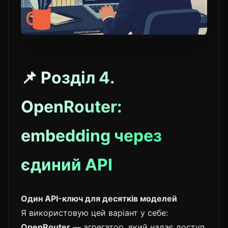
📌 Розділ 4.
OpenRouter:
embedding через
єдиний API
Один API-ключ для десятків моделей
Я використовую цей варіант у себе:
OpenRouter
— агрегатор, який надає доступ