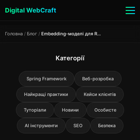
Digital WebCraft
Головна
/
Блог
/
Embedding-моделі для RAG у 2026: як обрати, порівняння провайдерів
Категорії
Spring Framework
Веб-розробка
Найкращі практики
Кейси клієнтів
Туторіали
Новини
Особисте
AI інструменти
SEO
Безпека