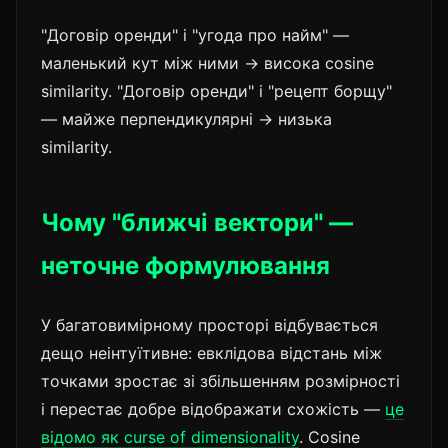
"Договір оренди" і "угода про найм" —
маленький кут між ними → висока cosine
similarity. "Договір оренди" і "рецепт борщу"
— майже перпендикулярні → низька
similarity.
Чому "ближчі вектори" —
неточне формулювання
У багатовимірному просторі відбувається
дещо неінтуїтивне: евклідова відстань між
точками зростає зі збільшенням розмірності
і перестає добре відображати схожість —
це
відомо як curse of dimensionality
. Cosine