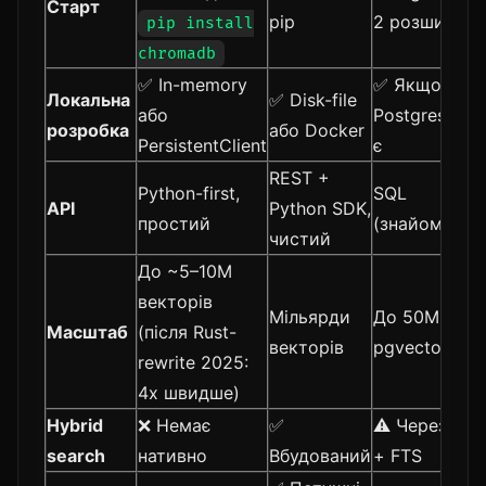
Старт
pip
2 розширенн
pip install
chromadb
✅ In-memory
✅ Якщо
Локальна
✅ Disk-file
або
Postgres вже
розробка
або Docker
PersistentClient
є
REST +
Python-first,
SQL
API
Python SDK,
простий
(знайомий)
чистий
До ~5–10M
векторів
Мільярди
До 50M+ з
Масштаб
(після Rust-
векторів
pgvectorscal
rewrite 2025:
4x швидше)
Hybrid
❌ Немає
✅
⚠️ Через SQL
search
нативно
Вбудований
+ FTS