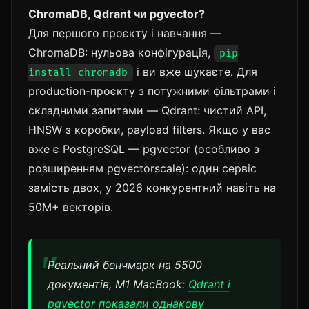
ChromaDB, Qdrant чи pgvector?
Для першого проєкту і навчання —
ChromaDB: нульова конфігурація,
pip
і ви вже шукаєте. Для
install chromadb
production-проєкту з потужними фільтрами і
складними запитами — Qdrant: чистий API,
HNSW з коробки, payload filters. Якщо у вас
вже є PostgreSQL — pgvector (особливо з
розширенням pgvectorscale): один сервіс
замість двох, у 2026 конкурентний навіть на
50M+ векторів.
Реальний бенчмарк на 5500
документів, M1 MacBook:
Qdrant і
pgvector показали однакову