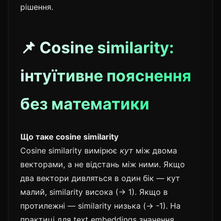
рішення.
📌 Cosine similarity:
інтуїтивне пояснення
без математики
Що таке cosine similarity
Cosine similarity вимірює
кут
між двома
векторами, а не відстань між ними. Якщо
два вектори дивляться в один бік — кут
малий, similarity висока (→ 1). Якщо в
протилежні — similarity низька (→ -1). На
практиці для text embeddings значення