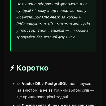
Чому вона обирає
цей
фрагмент, а не
сусідній? І чому іноді повертає повну
нісенітницю?
Спойлер:
за кожним
RAG-пошуком стоїть математика кутів
у просторі тисячі вимірів — і її можна
зрозуміти без жодної формули.
⚡ Коротко
✅
Vector DB ≠ PostgreSQL:
вона шукає
за змістом, а не за точним збігом слів —
це принципово різні задачі
✅
Cosine similarity — це кут, не відстань: