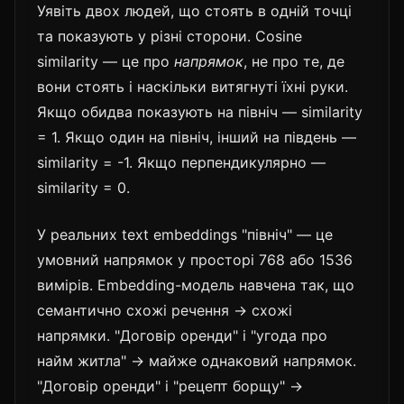
Уявіть двох людей, що стоять в одній точці
та показують у різні сторони. Cosine
similarity — це про
напрямок
, не про те, де
вони стоять і наскільки витягнуті їхні руки.
Якщо обидва показують на північ — similarity
= 1. Якщо один на північ, інший на південь —
similarity = -1. Якщо перпендикулярно —
similarity = 0.
У реальних text embeddings "північ" — це
умовний напрямок у просторі 768 або 1536
вимірів. Embedding-модель навчена так, що
семантично схожі речення → схожі
напрямки. "Договір оренди" і "угода про
найм житла" → майже однаковий напрямок.
"Договір оренди" і "рецепт борщу" →