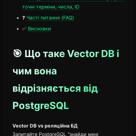
точні терміни, числа, ID
❓
Часті питання (FAQ)
✅
Висновки
🎯 Що таке Vector DB і
чим вона
відрізняється від
PostgreSQL
Vector DB vs реляційна БД
Запитайте PostgreSQL "знайди мені