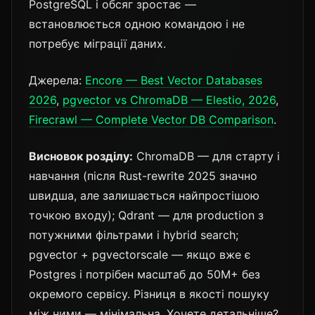
PostgreSQL і обсяг зростає —
встановлюється одною командою і не
потребує міграції даних.
Джерела:
Encore — Best Vector Databases
2026
,
pgvector vs ChromaDB — Elestio, 2026
,
Firecrawl — Complete Vector DB Comparison
.
Висновок розділу:
ChromaDB — для старту і
навчання (після Rust-rewrite 2025 значно
швидша, але залишається найпростішою
точкою входу); Qdrant — для production з
потужними фільтрами і hybrid search;
pgvector + pgvectorscale — якщо вже є
Postgres і потрібен масштаб до 50M+ без
окремого сервісу. Різниця в якості пошуку
між ними — мінімальна. Хочете детальніше?