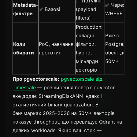
✅ Потужні
Metadata-
✅ Через
✅ Базові
(payload
фільтри
WHERE
filters)
Production:
складні
Вже є
Коли
PoC, навчання,
фільтри,
Postgres,
обирати
прототип
hybrid,
обсяг до
мільярди
50M+
векторів
Про pgvectorscale:
pgvectorscale від
Timescale
— розширення поверх pgvector,
яке додає StreamingDiskANN індекс і
статистичний binary quantization. У
бенчмарках 2025–2026 на 50M+ векторів
показує throughput, що перевищує Qdrant на
деяких workloads. Якщо ваш стек —