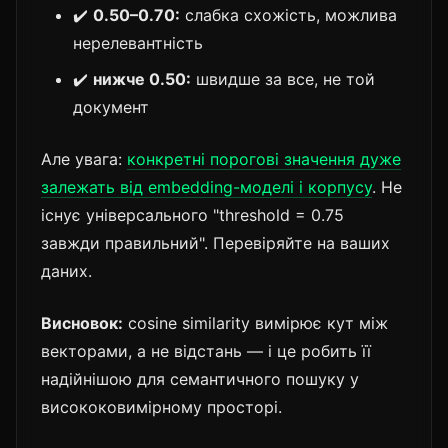
✔️
0.50–0.70:
слабка схожість, можлива
нерелевантність
✔️
нижче 0.50:
швидше за все, не той
документ
Але увага:
конкретні порогові значення дуже
залежать від embedding-моделі і корпусу
. Не
існує універсального "threshold = 0.75
завжди правильний". Перевіряйте на ваших
даних.
Висновок:
cosine similarity вимірює кут між
векторами, а не відстань — і це робить її
надійнішою для семантичного пошуку у
висококовимірному просторі.