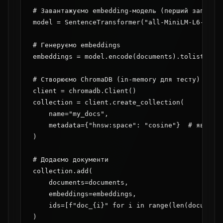
# Завантажуємо embedding-модель (перший запуск —
model = SentenceTransformer("all-MiniLM-L6-v2")

# Генеруємо embeddings

embeddings = model.encode(documents).tolist()

# Створюємо ChromaDB (in-memory для тесту)

client = chromadb.Client()

collection = client.create_collection(

    name="my_docs",

    metadata={"hnsw:space": "cosine"}  # явно вк
)

# Додаємо документи

collection.add(

    documents=documents,

    embeddings=embeddings,

    ids=[f"doc_{i}" for i in range(len(documents
)
