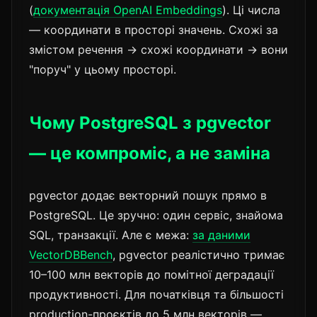
(
документація OpenAI Embeddings
). Ці числа
— координати в просторі значень. Схожі за
змістом речення → схожі координати → вони
"поруч" у цьому просторі.
Чому PostgreSQL з pgvector
— це компроміс, а не заміна
pgvector додає векторний пошук прямо в
PostgreSQL. Це зручно: один сервіс, знайома
SQL, транзакції. Але є межа:
за даними
VectorDBBench
, pgvector реалістично тримає
10–100 млн векторів до помітної деградації
продуктивності. Для початківця та більшості
production-проєктів до 5 млн векторів —