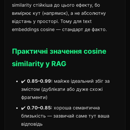
similarity стійкіша до цього ефекту, бо
вимірює кут (напрямок), а не абсолютну
відстань у просторі. Тому для text
embeddings cosine — стандарт де факто.
Практичні значення cosine
similarity у RAG
✔️
0.85–0.99:
майже ідеальний збіг за
змістом (дублікати або дуже схожі
фрагменти)
✔️
0.70–0.85:
хороша семантична
близькість — зазвичай саме тут ваша
відповідь