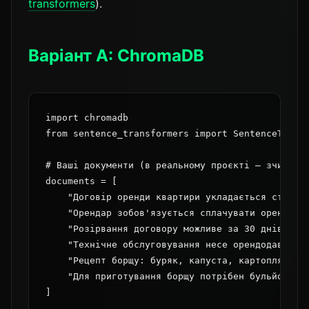
transformers
).
Варіант A: ChromaDB
import chromadb

from sentence_transformers import SentenceTransf
# Ваші документи (в реальному проєкті — зчитуйте
documents = [

    "Договір оренди квартири укладається строком
    "Орендар зобов'язується сплачувати орендну п
    "Розірвання договору можливе за 30 днів пись
    "Технічне обслуговування несе орендодавець, 
    "Рецепт борщу: буряк, капуста, картопля, мор
    "Для приготування борщу потрібен бульйон на 
]
