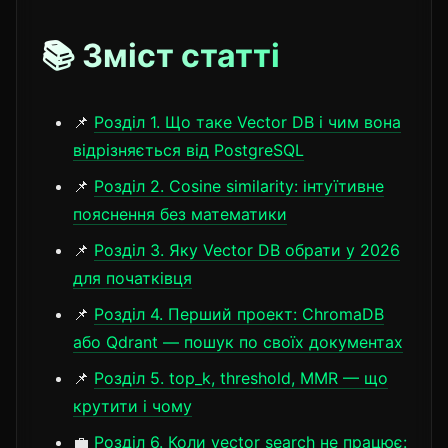
📚 Зміст статті
📌
Розділ 1. Що таке Vector DB і чим вона
відрізняється від PostgreSQL
📌
Розділ 2. Cosine similarity: інтуїтивне
пояснення без математики
📌
Розділ 3. Яку Vector DB обрати у 2026
для початківця
📌
Розділ 4. Перший проект: ChromaDB
або Qdrant — пошук по своїх документах
📌
Розділ 5. top_k, threshold, MMR — що
крутити і чому
💼
Розділ 6. Коли vector search не працює: