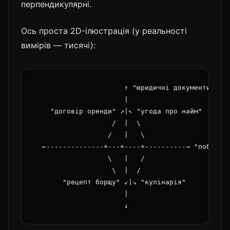
перпендикулярні.
Ось проста 2D-ілюстрація (у реальності
вимірів — тисячі):
                      ↑ "юридичні документи"

                      |

    "договір оренди" ↗|↖ "угода про найм"

                   /  |  \

                  /   |   \

  ←--------------+---+----+----------→ "побутові
                  \   |   /

                   \  |  /

       "рецепт борщу" ↙|↘ "кулінарія"

                      |
