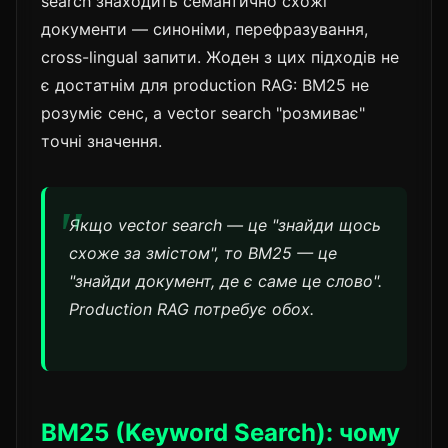
search знаходить семантично схожі
документи — синоніми, перефразування,
cross-lingual запити. Жоден з цих підходів не
є достатнім для production RAG: BM25 не
розуміє сенс, а vector search "розмиває"
точні значення.
Якщо vector search — це "знайди щось
схоже за змістом", то BM25 — це
"знайди документ, де є саме це слово".
Production RAG потребує обох.
BM25 (Keyword Search): чому