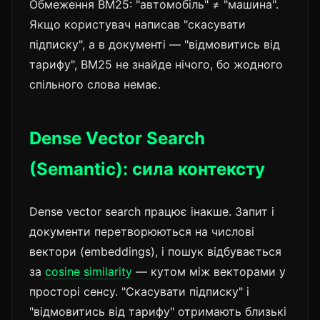
Обмеження BM25: "автомобіль" ≠ "машина".
Якщо користувач написав "скасувати
підписку", а в документі — "відмовитись від
тарифу", BM25 не знайде нічого, бо жодного
спільного слова немає.
Dense Vector Search
(Semantic): сила контексту
Dense vector search працює інакше. Запит і
документи перетворюються на числові
вектори (embeddings), і пошук відбувається
за
cosine similarity
— кутом між векторами у
просторі сенсу. "Скасувати підписку" і
"відмовитись від тарифу" отримають близькі