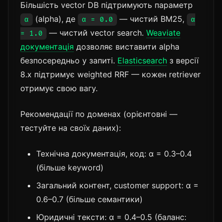
Більшість vector DB підтримують параметр
(alpha), де
— чистий BM25,
α
α = 0.0
α
— чистий vector search.
Weaviate
= 1.0
документація
дозволяє виставити alpha
безпосередньо у запиті.
Elasticsearch
з версії
8.x підтримує weighted RRF — кожен retriever
отримує свою вагу.
Рекомендації по доменах (орієнтовні —
тестуйте на своїх даних):
Технічна документація, код: α = 0.3–0.4
(більше keyword)
Загальний контент, customer support: α =
0.6–0.7 (більше семантики)
Юридичні тексти: α = 0.4–0.5 (баланс: