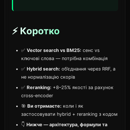
⚡ Коротко
✅
Vector search vs BM25:
сенс vs
ключові слова — потрібна комбінація
✅
Hybrid search:
об’єднання через RRF, а
не нормалізацію скорів
✅
Reranking:
+8–25% якості за рахунок
cross-encoder
🎯
Ви отримаєте:
коли і як
застосовувати hybrid + reranking з кодом
👇
Нижче — архітектура, формули та