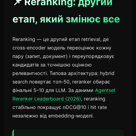
📌 Reranking: другий
етап, який змінює все
Reranking — це другий етап retrieval, де
cross-encoder модель переоцінює кожну
пару (запит, документ) і переупорядковує
кандидатів за точнішою оцінкою
релевантності. Типова архітектура: hybrid
search повертає топ-50, reranker обирає
фінальні 5–10 для LLM. За даними
Agentset
Reranker Leaderboard (2026)
, reranking
стабільно покращує nDCG@10 і hit rate
незалежно від embedding-моделі.