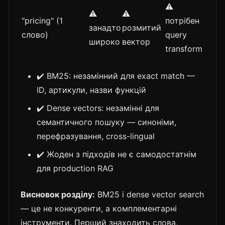
⚠️
⚠️
⚠️
"pricing" (1
потрібен
занадто
розмитий
слово)
query
широко
вектор
transform
✔️ BM25: незамінний для exact match —
ID, артикули, назви функцій
✔️ Dense vectors: незамінні для
семантичного пошуку — синоніми,
перефразування, cross-lingual
✔️ Жоден з підходів не є самодостатнім
для production RAG
Висновок розділу:
BM25 і dense vector search
— це не конкуренти, а комплементарні
інструменти. Перший знаходить слова,