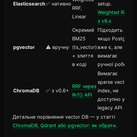
Elasticsearch
✅ нативно
setup.
RRF,
Weighted RRF
Linear
з v8.x
Окремий
Підходить
BM25
якщо Postgres
pgvector
⚠️ вручну
(ts_vector)
вже є, але
+ злиття
вимагає
в коді
ручної роботи
Вимагає
sparse vector
RRF через
ChromaDB
✅ з v0.6+
index, не
Rrf() API
доступно у
legacy API
Детальне порівняння vector DB — у статті
ChromaDB, Qdrant або pgvector: як обрати
.