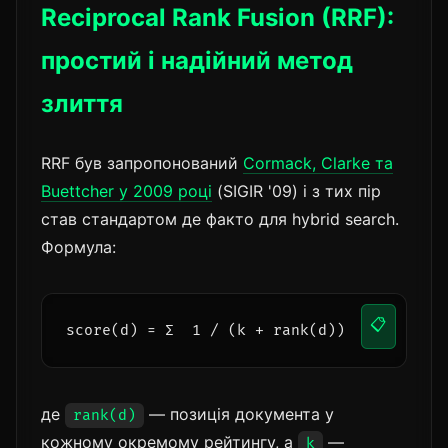
Reciprocal Rank Fusion (RRF):
простий і надійний метод
злиття
RRF був запропонований
Cormack, Clarke та
Buettcher у 2009 році
(SIGIR '09) і з тих пір
став стандартом де факто для hybrid search.
Формула:
📋
score(d) = Σ  1 / (k + rank(d))
де
— позиція документа у
rank(d)
кожному окремому рейтингу, а
—
k