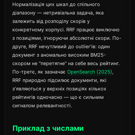
Нормалізація цих шкал до спільного
діапазону — нетривіальна задача, яка
залежить від розподілу скорів у
конкретному корпусі. RRF працює виключно
з позиціями, ігноруючи абсолютні скори. По-
друге, RRF нечутливий до outlier'ів: один
документ з аномально високим BM25-
скором не "перетягне" на себе весь рейтинг.
По-третє, як зазначає
OpenSearch (2025)
,
RRF природно підсилює документи, які
з'являються у верхніх позиціях кількох
рейтингів одночасно — що є сильним
сигналом релевантності.
Приклад з числами