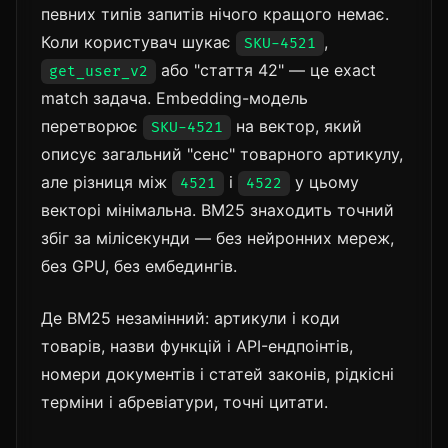
певних типів запитів нічого кращого немає.
Коли користувач шукає
,
SKU-4521
або "стаття 42" — це exact
get_user_v2
match задача. Embedding-модель
перетворює
на вектор, який
SKU-4521
описує загальний "сенс" товарного артикулу,
але різниця між
і
у цьому
4521
4522
векторі мінімальна. BM25 знаходить точний
збіг за мілісекунди — без нейронних мереж,
без GPU, без ембедингів.
Де BM25 незамінний: артикули і коди
товарів, назви функцій і API-ендпоінтів,
номери документів і статей законів, рідкісні
терміни і абревіатури, точні цитати.