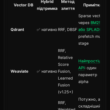
Hybrid
Метод
Vector DB
Примітка
підтримка
злиття
Sparse vectors
через
BM25
Qdrant
✅ нативно
RRF, DBSF
або SPLADE
,
prefetch multi-
stage
RRF,
Relative
Найпростіший
Score
API
: один
Weaviate
✅ нативно
Fusion,
параметр
Learned
alpha
Fusion
(v1.25+)
Потужно, але
RRF,
складніший
Weighted