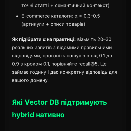
точні статті + семантичний контекст)
E-commerce каталоги: α = 0.3–0.5
(артикули + описи товарів)
Як підібрати α на практиці:
візьміть 20–30
реальних запитів з відомими правильними
відповідями, прогоніть пошук з α від 0.1 до
0.9 з кроком 0.1, порівняйте recall@5. Це
займає годину і дає конкретну відповідь для
вашого домену.
Які Vector DB підтримують
hybrid нативно