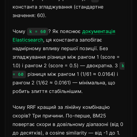
константа згладжування (стандартне
значення: 60).
Чому
? Як пояснює
документація
k = 60
Elasticsearch
, ця константа запобігає
надмірному впливу першої позиції. Без
згладжування різниця між рангом 1 (score =
1.0) і рангом 2 (score = 0.5) — двократна. З
k
різниця між рангом 1 (1/61 ≈ 0.0164) і
= 60
рангом 2 (1/62 ≈ 0.0161) — мінімальна, що
робить злиття стабільнішим.
Чому RRF кращий за лінійну комбінацію
скорів? Три причини. По-перше, BM25
повертає скори в довільному діапазоні (від 0
до десятків), а cosine similarity — від -1 до 1.