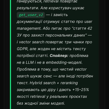
генеруються, retrieval повертає
результати. Але користувач шукає
— і замість
get_user_v2
документації отримує статтю про user
management. Або питає про "стаття 42
ЗУ про захист персональних даних" —
і vector search повертає три чанки про
GDPR, але жоден не містить тексту
потрібної статті.
Спойлер:
проблема
не в LLM і не в embedding-моделі.
Проблема в тому, що чистий vector
search шукає
сенс
— але іноді потрібен
текст
. Hybrid search + reranking
закривають цю діру і дають +15–25%
якості retrieval у реальних проєктах
без жодної зміни моделі.