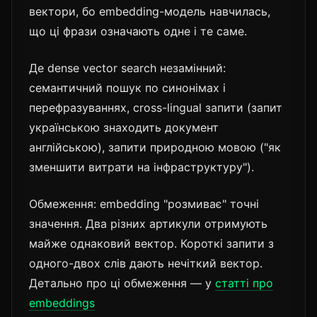
вектори, бо embedding-модель навчилась,
що ці фрази означають одне і те саме.
Де dense vector search незамінний:
семантичний пошук по синонімах і
перефразуваннях, cross-lingual запити (запит
українською знаходить документ
англійською), запити природною мовою ("як
зменшити витрати на інфраструктуру").
Обмеження: embedding "розмиває" точні
значення. Два різних артикули отримують
майже однаковий вектор. Короткі запити з
одного-двох слів дають нечіткий вектор.
Детально про ці обмеження — у
статті про
embeddings