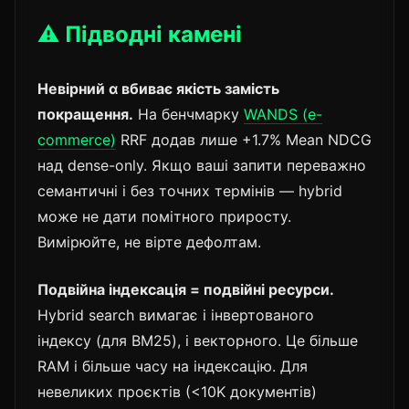
⚠️ Підводні камені
Невірний α вбиває якість замість
покращення.
На бенчмарку
WANDS (e-
commerce)
RRF додав лише +1.7% Mean NDCG
над dense-only. Якщо ваші запити переважно
семантичні і без точних термінів — hybrid
може не дати помітного приросту.
Вимірюйте, не вірте дефолтам.
Подвійна індексація = подвійні ресурси.
Hybrid search вимагає і інвертованого
індексу (для BM25), і векторного. Це більше
RAM і більше часу на індексацію. Для
невеликих проєктів (<10K документів)