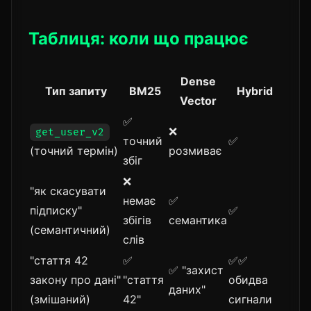
Таблиця: коли що працює
Dense
Тип запиту
BM25
Hybrid
Vector
✅
❌
get_user_v2
точний
✅
(точний термін)
розмиває
збіг
❌
"як скасувати
немає
✅
підписку"
✅
збігів
семантика
(семантичний)
слів
"стаття 42
✅
✅✅
✅ "захист
закону про дані"
"стаття
обидва
даних"
(змішаний)
42"
сигнали