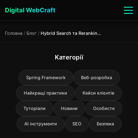
Digital WebCraft
Головна
/
Блог
/
Hybrid Search та Reranking: як підняти якість RAG на 15–40% без зміни моделі
Категорії
Spring Framework
Веб-розробка
Найкращі практики
Кейси клієнтів
Туторіали
Новини
Особисте
AI інструменти
SEO
Безпека