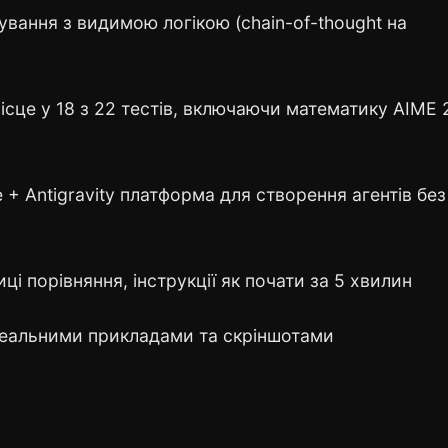
вання з видимою логікою (chain-of-thought на
сце у 18 з 22 тестів, включаючи математику AIME
+ Antigravity платформа для створення агентів без
иці порівняння, інструкції як почати за 5 хвилин
еальними прикладами та скріншотами