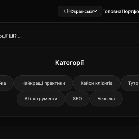
Головна
Портфо
🇺🇦
Українська
Gemini 3 — це новий етап еволюції ШІ? Повний огляд інновацій Google 2025 року
Категорії
бка
Найкращі практики
Кейси клієнтів
Туто
AI інструменти
SEO
Безпека