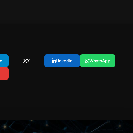
m
X
LinkedIn
WhatsApp