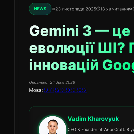
23 листопада 2025
18 хв читання
NEWS
Gemini 3 — це
еволюції ШІ? 
інновацій Goo
Оновлено:
24 June 2026
Мова:
🇺🇦
🇬🇧
🇩🇪
🇪🇸
Vadim Kharovyuk
CEO & Founder of WebsCraft. 8 ye