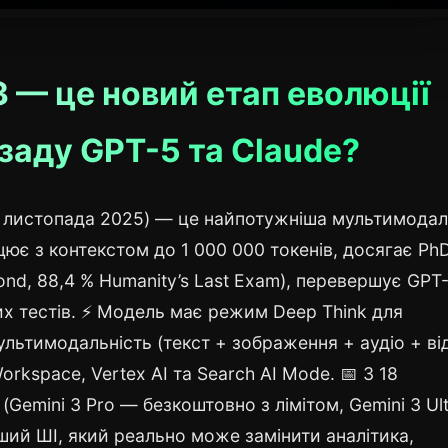
3 — це новий етап еволюції
заду GPT-5 та Claude?
8 листопада 2025) — це найпотужніша мультимода
цює з контекстом до 1 000 000 токенів, досягає Ph
nd, 88,4 % Humanity’s Last Exam), перевершує GPT
вих тестів. ⚡ Модель має режим Deep Think для
ультимодальність (текст + зображення + аудіо + ві
orkspace, Vertex AI та Search AI Mode. 📅 З 18
Gemini 3 Pro — безкоштовно з лімітом, Gemini 3 Ult
ший ШІ, який реально може замінити аналітика,