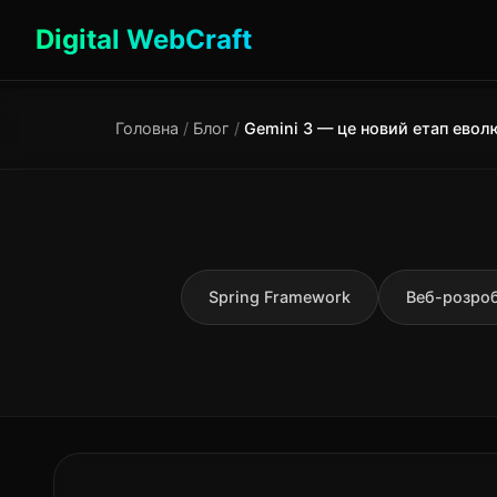
Digital WebCraft
Головна
/
Блог
/
Spring Framework
Веб-розро