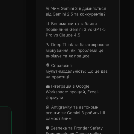
🎯 Чим Gemini 3 відрізняється
від Gemini 2.5 та конкурентів?
📊 Бенчмарки та таблиця
порівняння Gemini 3 vs GPT-5
Pro vs Claude 4.5
🔧 Deep Think та багатокрокове
міркування: які проблеми це
вирішує та як працює
🎥 Справжня
мультимодальність: що це дає
на практиці
💼 Інтеграція з Google
Workspace: прощай, Excel-
формули
🤖 Antigravity та автономні
агенти: як Gemini 3 робить ШІ
самостійним
🛡️ Безпека та Frontier Safety
Framework: як Google робить