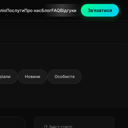
Зв'язатися
ліо
Послуги
Про нас
Блог
FAQ
Відгуки
ріали
Новини
Особисте
📑 Зміст статті: