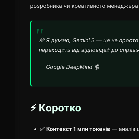
розробника чи креативного менеджера 
💭 Я думаю, Gemini 3 — це не просто
переходить від відповідей до справ
— Google DeepMind 🤖
⚡ Коротко
✅
Контекст 1 млн токенів
— аналіз ц