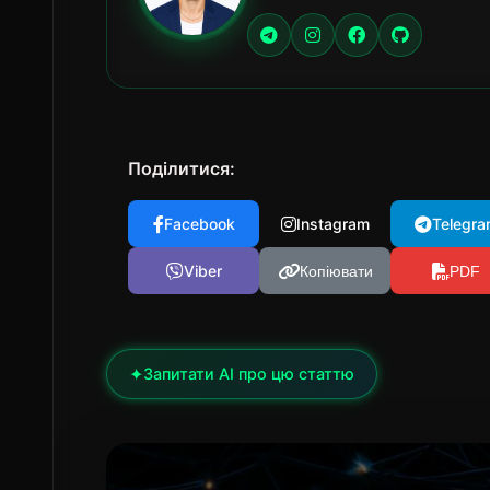
Поділитися:
Facebook
Instagram
Telegra
Viber
Копіювати
PDF
✦
Запитати AI про цю статтю