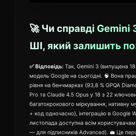
🚀 Чи справді Gemini 
ШІ, який залишить по
✅ Відповідь:
Так, Gemini 3 (випущена 1
модель Google на сьогодні. 🧠 Вона пра
рівня на бенчмарках (93,8 % GPQA Diamo
Pro та Claude 4.5 Opus у 18 з 22 ключо
багатокрокового міркування, нативну м
+ код одночасно), інтеграцію в Google W
листопада доступна всім користувачам (
— для підписників Advanced). 💼 Це пер