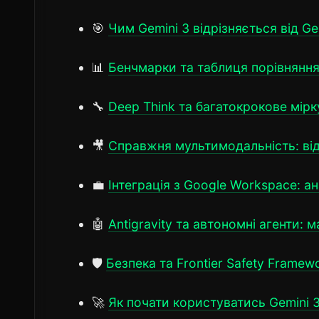
🎯
Чим Gemini 3 відрізняється від Ge
📊
Бенчмарки та таблиця порівняння 
🔧
Deep Think та багатокрокове мірк
🎥
Справжня мультимодальність: віде
💼
Інтеграція з Google Workspace: а
🤖
Antigravity та автономні агенти: 
🛡️
Безпека та Frontier Safety Framew
🚀
Як почати користуватись Gemini 3