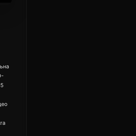
льна
D-
-5
део
ra