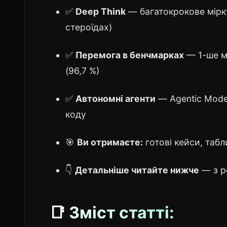
✅
Deep Think
— багатокрокове мірку
стероїдах)
✅
Перемога в бенчмарках
— 1-ше мі
(96,7 %)
✅
Автономні агенти
— Agentic Mode 
коду
🎯
Ви отримаєте:
готові кейси, табл
👇
Детальніше читайте нижче
— з р
📑 Зміст статті: