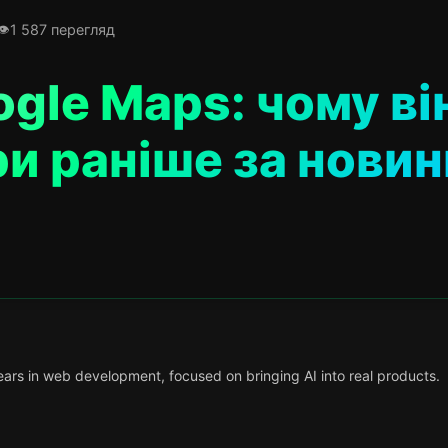
1 587 перегляд
gle Maps: чому ві
ри раніше за новин
ars in web development, focused on bringing AI into real products.