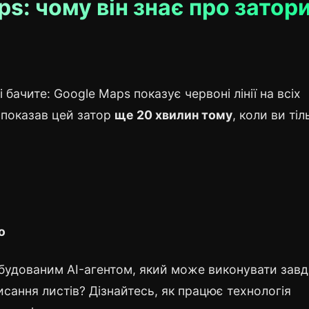
s: чому він знає про затор
і бачите: Google Maps показує червоні лінії на всіх
 показав цей затор
ще 20 хвилин тому
, коли ви тіл
о
вбудованим AI-агентом, який може виконувати зав
исання листів? Дізнайтесь, як працює технологія