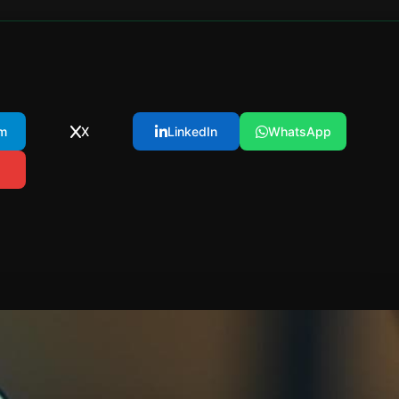
m
X
LinkedIn
WhatsApp