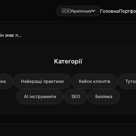
Головна
Портфо
🇺🇦
Українська
Як працює Google Maps: чому він знає про затори раніше за новини
Категорії
бка
Найкращі практики
Кейси клієнтів
Туто
AI інструменти
SEO
Безпека