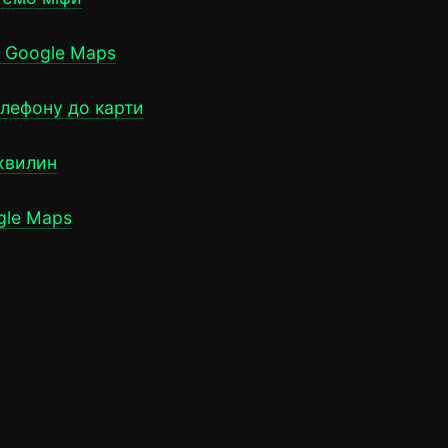
х Google Maps
елефону до карти
 хвилин
gle Maps