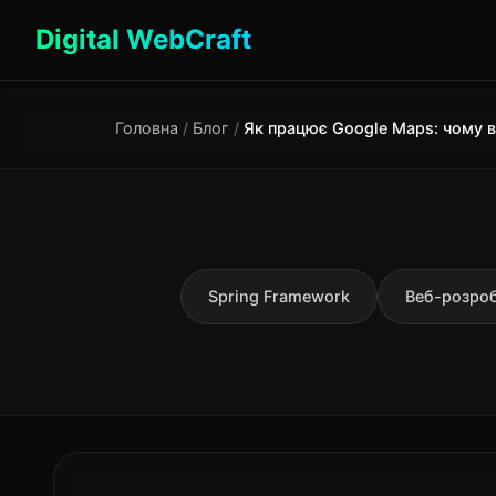
Digital WebCraft
Головна
/
Блог
/
Spring Framework
Веб-розро