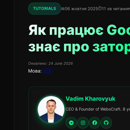
06 жовтня 2025
11 хв читання
TUTORIALS
Як працює Goo
знає про зато
Оновлено:
24 June 2026
Мова:
🇺🇦
Vadim Kharovyuk
CEO & Founder of WebsCraft. 8 ye