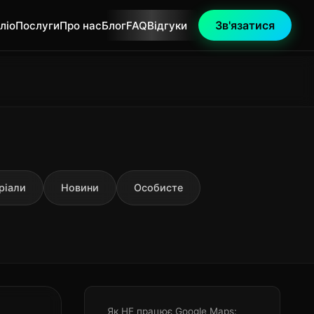
Зв'язатися
ліо
Послуги
Про нас
Блог
FAQ
Відгуки
ріали
Новини
Особисте
Як НЕ працює Google Maps: