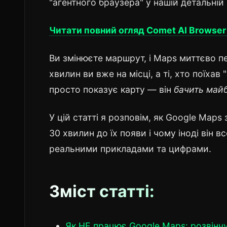
"агентного браузера" у нашій детальній 
Читати повний огляд Comet AI Browser
Ви змінюєте маршрут, і Maps миттєво п
хвилин ви вже на місці, а ті, хто поїха
просто показує карту — він
бачить май
У цій статті я розповім, як Google Maps
30 хвилин до їх появи і чому іноді він 
реальними прикладами та цифрами.
Зміст статті:
Як НЕ працює Google Maps: розвінч