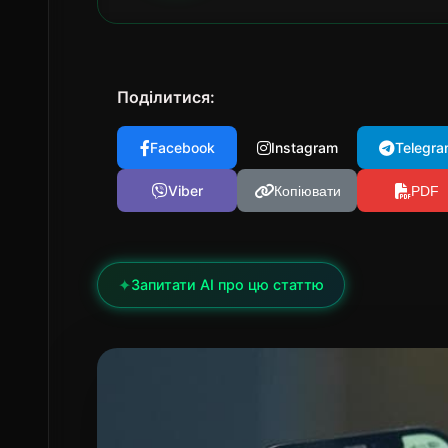
Поділитися:
Facebook
Instagram
Telegra
Viber
Копіювати
PDF
✦
Запитати AI про цю статтю