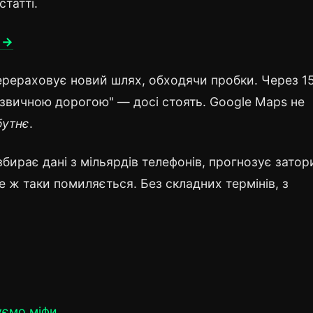
статті.
 →
ерераховує новий шлях, обходячи пробки. Через 1
в "звичною дорогою" — досі стоять. Google Maps не
бутнє
.
 збирає дані з мільярдів телефонів, прогнозує затор
все ж таки помиляється. Без складних термінів, з
уємо міфи