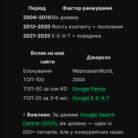
Період
Фактор ранжування
2004–2010
Вік домену
2012–2020
Якість контенту + посилання
2021–2025
E-E-A-T + поведінка
Вплив на нові
Джерело
сайти
Блокування
WebmasterWorld,
ТОП-100
2004
ТОП-50 за low-KD
Google Panda
ТОП-20 за 3–6 міс.
Google E-E-A-T
⚡
Важливо:
За даними
Google Search
Central (2025)
, вік домену — один із
200+ сигналів. Але у конкурентних нішах