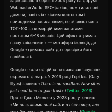
зафіксовано в березні 2004 року на форумі
WebmasterWorld. SEO-фахівці помітили: нові
домени, навіть із якісним контентом і
природними посиланнями, не з’являються в
ТОП-100 за комерційними запитами
протягом 6–18 місяців. Цей ефект отримав
назву «пісочниця» — метафора ізоляції, де
Google «тримає» сайт до перевірки його
надійності.
Google ніколи офіційно не визнавав існування
окремого фільтра. У 2016 році Гері Ілш (Gary
Illyes) заявив:
«There is no sandbox. New sites
just need time to gain trust»
(
Twitter, 2016
).
Проте Джон Мюллер у 2023 році уточнив:
«Ми не ставимо нові сайти в пісочницю, але
ми обережні з новими доменами»
(
Google