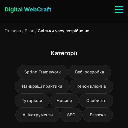
Digital WebCraft
Головна
/
Блог
/
Скільки часу потрібно новому сайту, щоб вийти в ТОП Google
Категорії
Spring Framework
Веб-розробка
Найкращі практики
Кейси клієнтів
Туторіали
Новини
Особисте
AI інструменти
SEO
Безпека