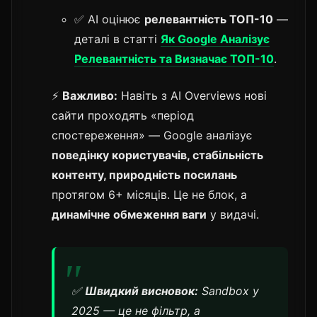
✅ AI оцінює
релевантність ТОП-10
—
деталі в статті
Як Google Аналізує
Релевантність та Визначає ТОП-10
.
⚡
Важливо:
Навіть з AI Overviews нові
сайти проходять «період
спостереження» — Google аналізує
поведінку користувачів, стабільність
контенту, природність посилань
протягом 6+ місяців. Це не блок, а
динамічне обмеження ваги
у видачі.
✅
Швидкий висновок:
Sandbox у
2025 — це не фільтр, а