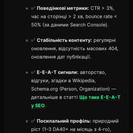
✅
Поведінкові метрики:
CTR > 3%,
час на сторінці > 2 хв, bounce rate <
50% (за даними Search Console).
✅
Стабільність контенту:
регулярні
оновлення, відсутність масових 404,
оновлення дат публікації.
✅
E-E-A-T сигнали:
авторство,
відгуки, згадки в Wikipedia,
Schema.org (Person, Organization) —
детальніше в статті
Що таке E-E-A-T
у SEO
.
✅
Посилальний профіль:
природний
ріст (1–3 DA40+ на місяць з 4-го),