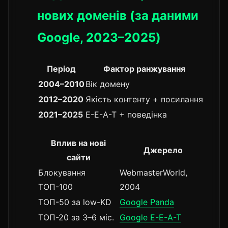
нових доменів (за даними
Google, 2023–2025)
Період
Фактор ранжування
2004–2010
Вік домену
2012–2020
Якість контенту + посилання
2021–2025
E-E-A-T + поведінка
Вплив на нові
Джерело
сайти
Блокування
WebmasterWorld,
ТОП-100
2004
ТОП-50 за low-KD
Google Panda
ТОП-20 за 3–6 міс.
Google E-E-A-T