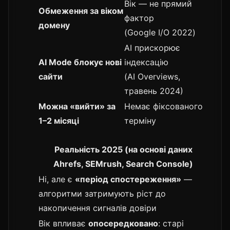
Вік — не прямий
Обмеження за віком
фактор
домену
(Google I/O 2022)
AI прискорює
AI Mode блокує нові
індексацію
сайти
(AI Overviews,
травень 2024)
Можна «вийти» за
Немає фіксованого
1–2 місяці
терміну
Реальність 2025 (на основі даних
Ahrefs, SEMrush, Search Console)
Ні, але є
«період спостереження»
—
алгоритми затримують ріст до
накопичення сигналів довіри
Вік впливає
опосередковано
: старі