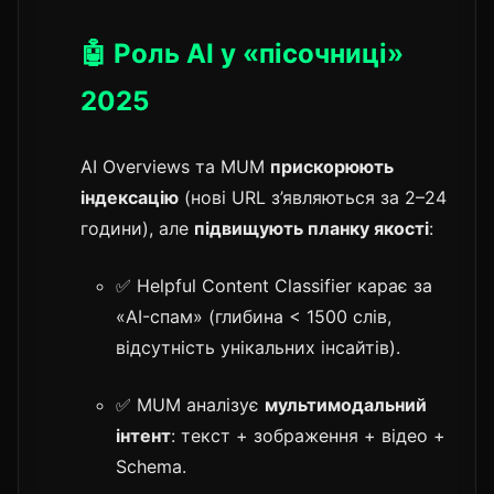
🤖 Роль AI у «пісочниці»
2025
AI Overviews та MUM
прискорюють
індексацію
(нові URL з’являються за 2–24
години), але
підвищують планку якості
:
✅ Helpful Content Classifier карає за
«AI-спам» (глибина < 1500 слів,
відсутність унікальних інсайтів).
✅ MUM аналізує
мультимодальний
інтент
: текст + зображення + відео +
Schema.