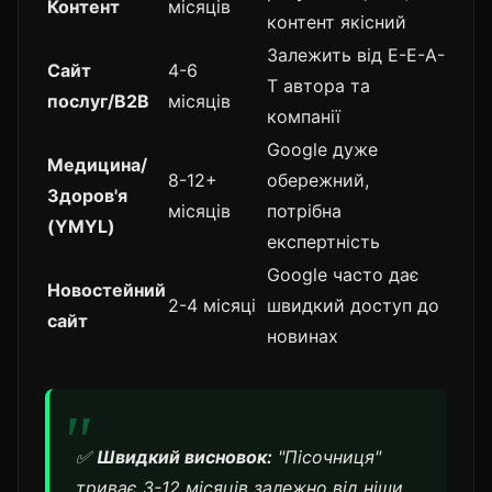
Контент
місяців
контент якісний
Залежить від E-E-A-
Сайт
4-6
T автора та
послуг/B2B
місяців
компанії
Google дуже
Медицина/
8-12+
обережний,
Здоров'я
місяців
потрібна
(YMYL)
експертність
Google часто дає
Новостейний
2-4 місяці
швидкий доступ до
сайт
новинах
✅
Швидкий висновок:
"Пісочниця"
триває 3-12 місяців залежно від ніши,