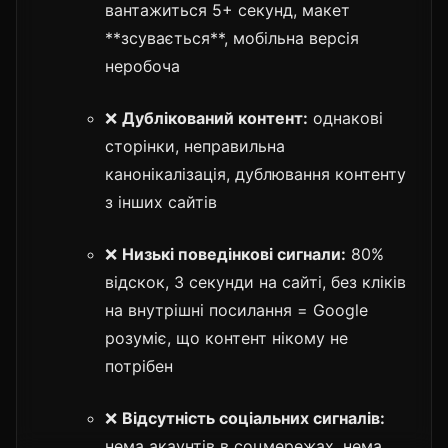
вантажиться 5+ секунд, макет
**зсувається**, мобільна версія
неробоча
❌
Дублікований контент:
однакові
сторінки, неправильна
канонікалізація, дублювання контенту
з інших сайтів
❌
Низькі поведінкові сигнали:
80%
відскок, 3 секунди на сайті, без кліків
на внутрішні посилання = Google
розуміє, що контент нікому не
потрібен
❌
Відсутність соціальних сигналів:
нема акаунтів в соцмережах, нема