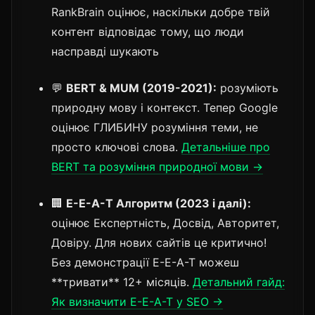
RankBrain оцінює, наскільки добре твій
контент відповідає тому, що люди
насправді шукають
💬
BERT & MUM (2019-2021):
розуміють
природну мову і контекст. Тепер Google
оцінює ГЛИБИНУ розуміння теми, не
просто ключові слова.
Детальніше про
BERT та розуміння природної мови →
🏢
E-E-A-T Алгоритм (2023 і далі):
оцінює Експертність, Досвід, Авторитет,
Довіру. Для нових сайтів це критично!
Без демонстрації E-E-A-T можеш
**тривати** 12+ місяців.
Детальний гайд:
Як визначити E-E-A-T у SEO →