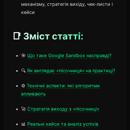
механізму, стратегія вихіду, чек-листи і
кейси
📑 Зміст статті:
🎯
Що таке Google Sandbox насправді?
🔍
Як виглядає «пісочниця» на практиці?
⚙️
Технічні аспекти: які алгоритми
впливають
🚀
Стратегія виходу з «пісочниці»
📊
Реальні кейси та аналіз успіхів