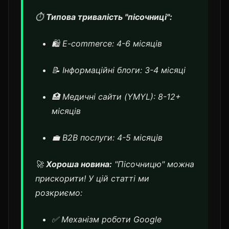
⏱️
Типова тривалість "пісочниці":
🛍️ E-commerce: 4-6 місяців
📝 Інформаційні блоги: 3-4 місяці
🏥 Медичні сайти (YMYL): 8-12+
місяців
💼 B2B послуги: 4-5 місяців
🚀
Хороша новина:
"Пісочницю" можна
прискорити! У цій статті ми
розкриємо:
✅ Механізм роботи Google