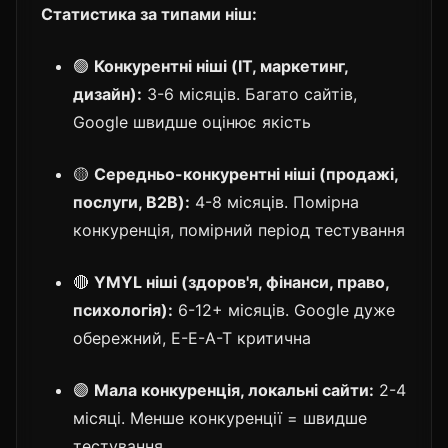
Статистика за типами ніш:
🟢
Конкурентні ніші (IT, маркетинг,
дизайн):
3-6 місяців. Багато сайтів,
Google швидше оцінює якість
🟡
Середньо-конкурентні ніші (продажі,
послуги, B2B):
4-8 місяців. Помірна
конкуренція, помірний період тестування
🔴
YMYL ніші (здоров'я, фінанси, право,
психологія):
6-12+ місяців. Google дуже
обережний, E-E-A-T критична
🟣
Мала конкуренція, локальні сайти:
2-4
місяці. Менше конкуренції = швидше
тестування