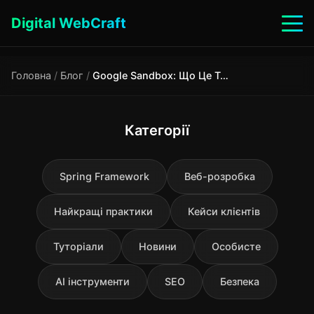
Digital WebCraft
Головна
/
Блог
/
Google Sandbox: Що Це Таке на Справді Як Вийти за 3-6 Місяців
Категорії
Spring Framework
Веб-розробка
Найкращі практики
Кейси клієнтів
Туторіали
Новини
Особисте
AI інструменти
SEO
Безпека