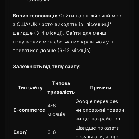
Вплив геолокації:
Сайти на англійській мові
з США/UK часто виходять із "пісочниці"
швидше (3-4 місяці). Сайти для менш
популярних мов або малих країн можуть
триватися довше (6-12 місяців).
Залежність від типу сайту:
Типова
Тип сайту
Причина
тривалість
Google перевіряє,
4-8
E-commerce
чи справжні товари,
місяців
чи це шахрайство
Швидше показати
Блог/
3-6
результати, якщо