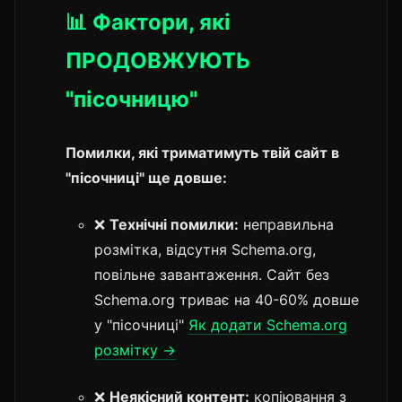
📊 Фактори, які
ПРОДОВЖУЮТЬ
"пісочницю"
Помилки, які триматимуть твій сайт в
"пісочниці" ще довше:
❌
Технічні помилки:
неправильна
розмітка, відсутня Schema.org,
повільне завантаження. Сайт без
Schema.org триває на 40-60% довше
у "пісочниці"
Як додати Schema.org
розмітку →
❌
Неякісний контент:
копіювання з