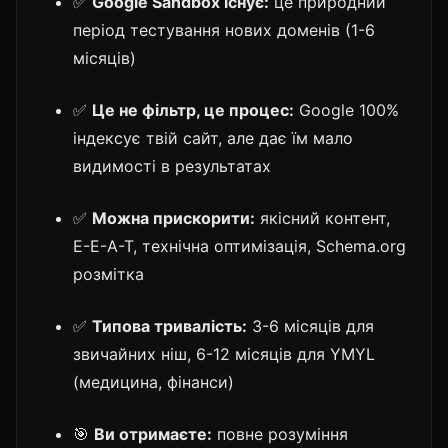
✅
Google Sandbox існує:
це природний
період тестування нових доменів (1-6
місяців)
✅
Це не фільтр, це процес:
Google 100%
індексує твій сайт, але дає їм мало
видимості в результатах
✅
Можна прискорити:
якісний контент,
E-E-A-T, технічна оптимізація, Schema.org
розмітка
✅
Типова тривалість:
3-6 місяців для
звичайних ніш, 6-12 місяців для YMYL
(медицина, фінанси)
🎯
Ви отримаєте:
повне розуміння