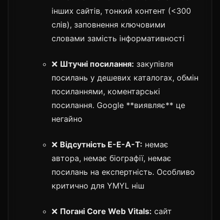
інших сайтів, тонкий контент (<300
слів), заповнення ключовими
словами замість інформативності
❌
Штучні посилання:
закупівля
посилань у дешевих каталогах, обмін
посиланнями, коментарські
посилання. Google **виявляє** це
негайно
❌
Відсутність E-E-A-T:
немає
автора, немає біографії, немає
посилань на експертність. Особливо
критично для YMYL ніш
❌
Погані Core Web Vitals:
сайт