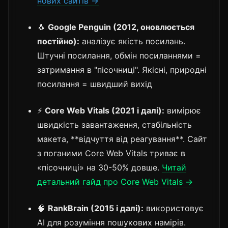
нових сайтів →
🐧
Google Penguin (2012, оновлюється
постійно):
аналізує якість посилань.
Штучні посилання, обмін посиланнями =
затримання в "пісочниці". Якісні, природні
посилання = швидший вихід
⚡
Core Web Vitals (2021 і далі):
вимірює
швидкість завантаження, стабільність
макета, **відчуття від реагування**. Сайт
з поганими Core Web Vitals триває в
«пісочниці» на 30-50% довше.
Читай
детальний гайд про Core Web Vitals →
🧠
RankBrain (2015 і далі):
використовує
AI для розуміння пошукових намірів.