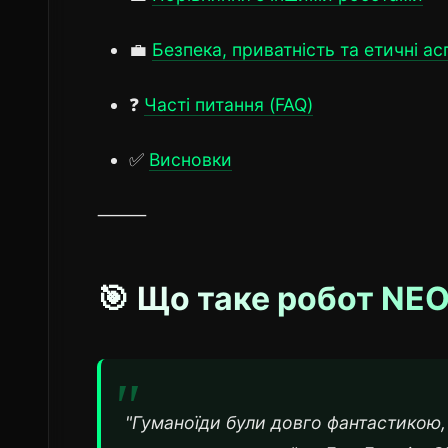
💼
Безпека, приватність та етичні ас
❓
Часті питання (FAQ)
✅
Висновки
⸻
🎯 Що таке робот NE
"Гуманоїди були довго фантастикою,