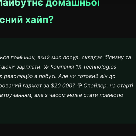
 Майбутнє домашньої
сний хайп?
ться помічник, який миє посуд, складає білизну та
гаючи зарплати. 💫 Компанія 1X Technologies
 революцію в побуті. Але чи готовий він до
рований гаджет за $20 000? 🎯 Спойлер: на старті
втручанням, але з часом може стати повністю