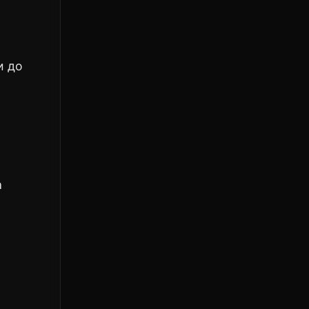
и до
а