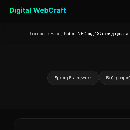
Digital WebCraft
Головна
/
Блог
/
Spring Framework
Веб-розро