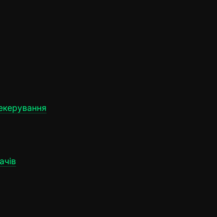
лекерування
ачів