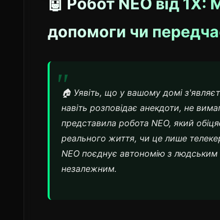
🤖 Робот NEO від 1X:
допомоги чи передча
🏠 Уявіть, що у вашому домі з'являє
навіть розповідає анекдоти, не вима
представила робота NEO, який обіцяє
реального життя, чи це лише телеке
NEO поєднує автономію з людським 
незалежним.