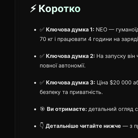
⚡ Коротко
✅
Ключова думка 1:
NEO — гуманоїдн
70 кг і працювати 4 години на заряді
✅
Ключова думка 2:
На запуску він 
повної автономії.
✅
Ключова думка 3:
Ціна $20 000 аб
безпеку та приватність.
🎯
Ви отримаєте:
детальний огляд сп
👇
Детальніше читайте нижче
— з п