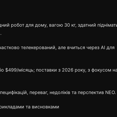
ий робот для дому, вагою 30 кг, здатний піднімат
.
частково телекерований, але вчиться через AI для
о $499/місяць; поставки з 2026 року, з фокусом н
ецифікацій, переваг, недоліків та перспектив NEO.
рикладами та висновками