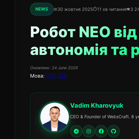
30 жовтня 2025
11 хв читання
3 2
NEWS
Робот NEO від 
автономія та 
Оновлено:
24 June 2026
Мова:
🇺🇦
🇬🇧
Vadim Kharovyuk
CEO & Founder of WebsCraft. 8 ye