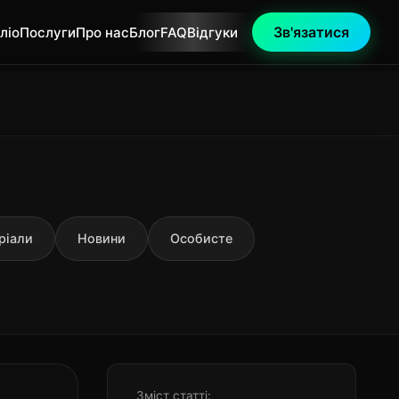
Зв'язатися
ліо
Послуги
Про нас
Блог
FAQ
Відгуки
ріали
Новини
Особисте
Зміст статті: