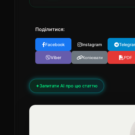
Поділитися:
Facebook
Instagram
Telegra
Viber
Копіювати
PDF
✦
Запитати AI про цю статтю