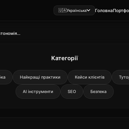
Головна
Портфо
🇺🇦
Українська
Робот NEO від 1X: огляд ціна, автономія та реальні відгуки
Категорії
бка
Найкращі практики
Кейси клієнтів
Туто
AI інструменти
SEO
Безпека