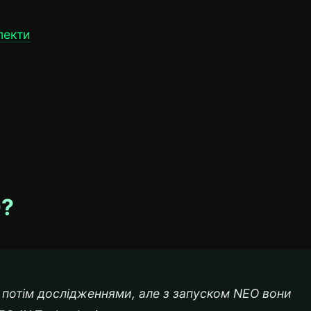
пекти
O?
 потім дослідженнями, але з запуском NEO вони