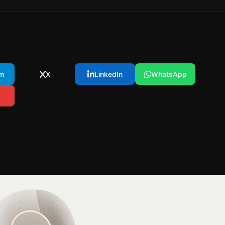
m
X
LinkedIn
WhatsApp