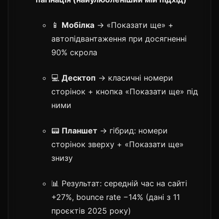
📱
Мобілка
→ «Показати ще» +
автопідвантаження при досягненні
90% скролa
💻
Десктоп
→ класичні номери
сторінок + кнопка «Показати ще» під
ними
📟
Планшет
→ гібрид: номери
сторінок зверху + «Показати ще»
знизу
📊 Результат: середній час на сайті
+27%, bounce rate −14% (дані з 11
проєктів 2025 року)