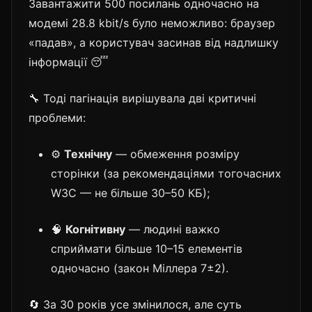
Завантажити 500 посилань одночасно на
модемі 28.8 kbit/s було неможливо: браузер
«падав», а користувач засинав від надлишку
інформації 😴
🔧 Тоді пагінація вирішувала дві критичні
проблеми:
⚙️
Технічну
— обмеження розміру
сторінки (за рекомендаціями тогочасних
W3C — не більше 30–50 КБ);
🧠
Когнітивну
— людині важко
сприймати більше 10–15 елементів
одночасно (закон Міллера 7±2).
🔄 За 30 років усе змінилося, але суть