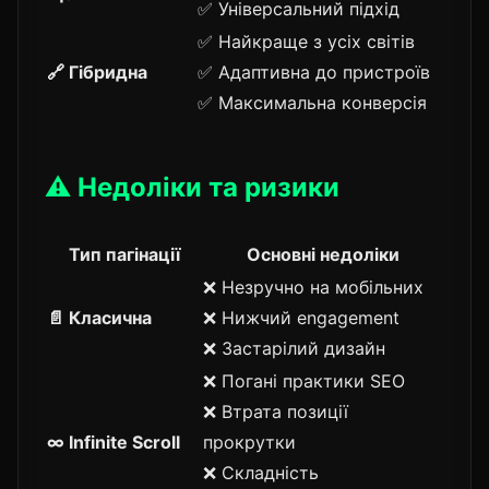
✅ Універсальний підхід
✅ Найкраще з усіх світів
🔗 Гібридна
✅ Адаптивна до пристроїв
✅ Максимальна конверсія
⚠️ Недоліки та ризики
Тип пагінації
Основні недоліки
❌ Незручно на мобільних
📄 Класична
❌ Нижчий engagement
❌ Застарілий дизайн
❌ Погані практики SEO
❌ Втрата позиції
∞ Infinite Scroll
прокрутки
❌ Складність