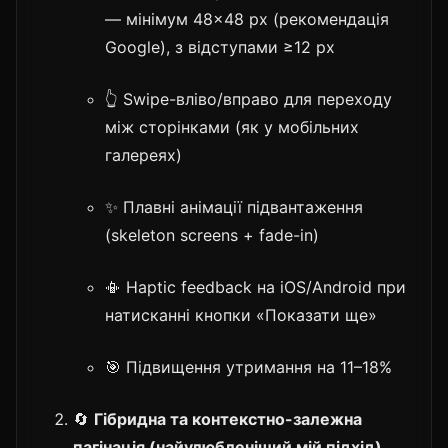
— мінімум 48×48 px (рекомендація
Google), з відступами ≥12 px
👆 Swipe-вліво/вправо для переходу
між сторінками (як у мобільних
галереях)
✨ Плавні анімації підвантаження
(skeleton screens + fade-in)
📳 Haptic feedback на iOS/Android при
натисканні кнопки «Показати ще»
🎯 Підвищення утримання на 11–18%
🔄
Гібридна та контекстно-залежна
пагінація (найулюбленіший мій підхід)