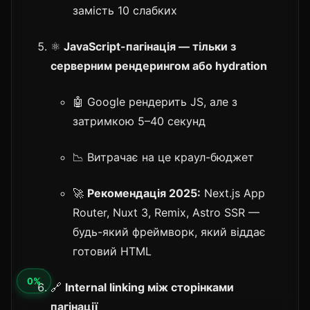
замість 10 слабких
⚛️
JavaScript-пагінація — тільки з
серверним рендерингом або hydration
🤖 Google рендерить JS, але з
затримкою 5–40 секунд
📉 Витрачає на це краул-бюджет
🚀
Рекомендація 2025:
Next.js App
Router, Nuxt 3, Remix, Astro SSR —
будь-який фреймворк, який віддає
готовий HTML
🔗
Internal linking між сторінками
пагінації