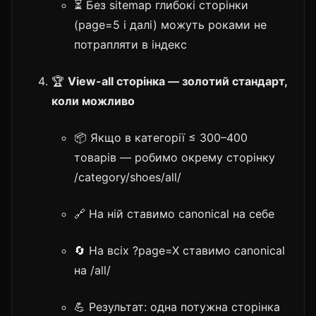
⏳ Без sitemap глибокі сторінки
(page=5 і далі) можуть роками не
потрапляти в індекс
🏆
View-all сторінка — золотий стандарт,
коли можливо
📦 Якщо в категорії ≤ 300–400
товарів — робимо окрему сторінку
/category/shoes/all/
🔗 На ній ставимо canonical на себе
🔄 На всіх ?page=X ставимо canonical
на /all/
💪 Результат: одна потужна сторінка