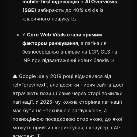
mobile-first індексацію + AI Overviews
(SGE)
забирають до 40% кліків із
класичного пошуку 📉
⚡
Core Web Vitals стали прямим
фактором ранжування
, а пагінація
безпосередньо впливає на LCP, CLS та
INP при підвантаженні нових блоків 📊
⚠️ Google ще у 2019 році відмовився від
rel="prev/next", але десятки тисяч сайтів досі
втрачають позиції саме через старі помилки
пагінації. У 2025-му кожна сторінка пагінації
має бути не «технічною заглушкою», а
повноцінною посадковою сторінкою, до якої
можуть прийти і користувач, і краулер, і AI-
асистент 🎯