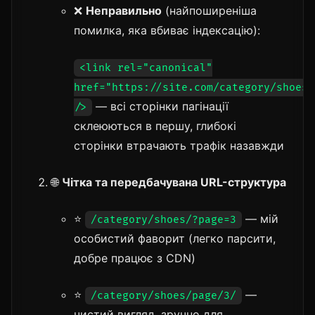
❌
Неправильно
(найпоширеніша
помилка, яка вбиває індексацію):
<link rel="canonical"
href="https://site.com/category/shoes"
— всі сторінки пагінації
/>
склеюються в першу, глибокі
сторінки втрачають трафік назавжди
🌐
Чітка та передбачувана URL-структура
⭐️
— мій
/category/shoes/?page=3
особистий фаворит (легко парсити,
добре працює з CDN)
⭐️
—
/category/shoes/page/3/
чистий вигляд, зручно для