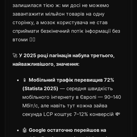
залишилася тією ж: ми досі не можемо
завантажити мільйон товарів на одну
сторінку, а мозок користувача не став
сприймати безкінечний потік інформації без
втоми 🧘‍♂️
🚀
У 2025 році пагінація набула третього,
найважливішого, значення:
📱
Мобільний трафік перевищив 72%
(Statista 2025)
— середня швидкість
мобільного інтернету в Європі — 90–140
Мбіт/с, але навіть тут кожна зайва
секунда LCP коштує 7–12% конверсій 💸
🤖
Google остаточно перейшов на