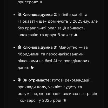
пристроях 📱
🚀 Ключова думка 2:
Infinite scroll та
«Показати ще» домінують у 2025-му, але
без правильної реалізації вбивають
індексацію та краул-бюджет ⚠️
🤖 Ключова думка 3:
Майбутнє — за
гібридними та персоналізованими
рішеннями на базі AI та поведінкових
даних 🧠
🎯 Ви отримаєте:
готові рекомендації,
приклади коду, чекліст аудиту та
розуміння, як пагінація впливає на трафік
і конверсії у 2025 році 💰