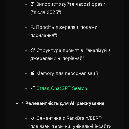
⏰ Використовуйте часові фрази
("після 2025")
🔍 Просіть джерела ("покажи
посилання")
📋 Структура промптів: "аналізуй з
джерелами + порівняй"
🧠 Memory для персоналізації
🔗
Огляд ChatGPT Search
⚡
Релевантність для AI-ранжування:
🧩 Семантика з RankBrain/BERT:
пов'язані терміни, унікальні інсайти