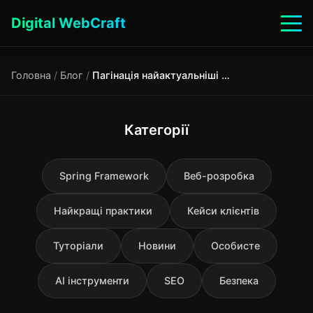
Digital WebCraft
Головна
/
Блог
/
Пагінація найактуальніші тренди, проблеми та найкращі практики для SEO та UX
Категорії
Spring Framework
Веб-розробка
Найкращі практики
Кейси клієнтів
Туторіали
Новини
Особисте
AI інструменти
SEO
Безпека