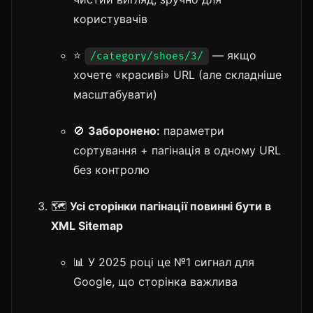
користувачів
⭐️
— якщо
/category/shoes/3/
хочете «красиві» URL (але складніше
масштабувати)
🚫
Заборонено:
параметри
сортування + пагінація в одному URL
без контролю
🗺️
Усі сторінки пагінації повинні бути в
XML Sitemap
📊 У 2025 році це №1 сигнал для
Google, що сторінка важлива