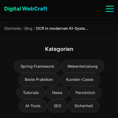
Digital WebCraft
Startseite
/
Blog
/
OCR in modernen KI-Systemen: Von gescannten Dokumenten zu RAG
Kategorien
Spring Framework
Webentwicklung
Beste Praktiken
Kunden-Cases
Tutorials
News
Persönlich
AI-Tools
SEO
Sicherheit