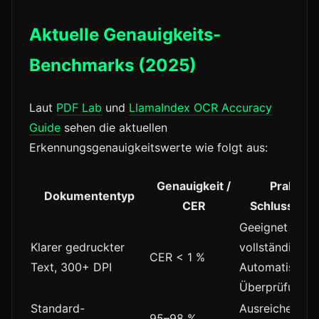
Aktuelle Genauigkeits-
Benchmarks (2025)
Laut
PDF Lab
und
LlamaIndex OCR Accuracy
Guide
sehen die aktuellen
Erkennungsgenauigkeitswerte wie folgt aus:
Genauigkeit /
Praktisc
Dokumententyp
CER
Schlussfolg
Geeignet für
Klarer gedruckter
vollständige
CER < 1 %
Text, 300+ DPI
Automatisieru
Überprüfung
Standard-
Ausreichend fü
95–98 %