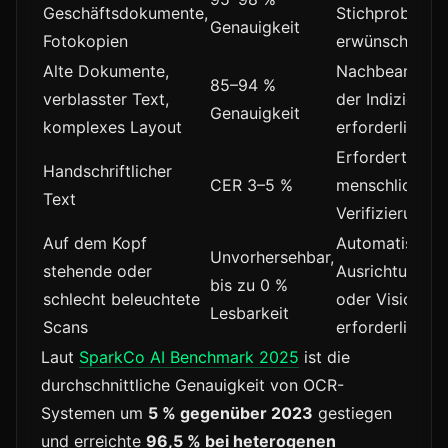
Geschäftsdokumente,
Stichprobenpr
Genauigkeit
Fotokopien
erwünscht
Alte Dokumente,
Nachbearbeitu
85–94 %
verblasster Text,
der Indizierun
Genauigkeit
komplexes Layout
erforderlich
Erfordert
Handschriftlicher
CER 3–5 %
menschliche
Text
Verifizierung
Auf dem Kopf
Automatische
Unvorhersehbar,
stehende oder
Ausrichtungsko
bis zu 0 %
schlecht beleuchtete
oder Vision O
Lesbarkeit
Scans
erforderlich
Laut
SparkCo AI Benchmark 2025
ist die
durchschnittliche Genauigkeit von OCR-
Systemen um
5 % gegenüber 2023
gestiegen
und erreichte
96,5 % bei heterogenen