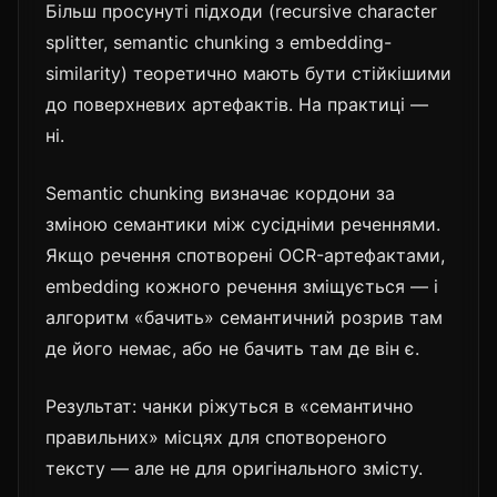
Більш просунуті підходи (recursive character
splitter, semantic chunking з embedding-
similarity) теоретично мають бути стійкішими
до поверхневих артефактів. На практиці —
ні.
Semantic chunking визначає кордони за
зміною семантики між сусідніми реченнями.
Якщо речення спотворені OCR-артефактами,
embedding кожного речення зміщується — і
алгоритм «бачить» семантичний розрив там
де його немає, або не бачить там де він є.
Результат: чанки ріжуться в «семантично
правильних» місцях для спотвореного
тексту — але не для оригінального змісту.