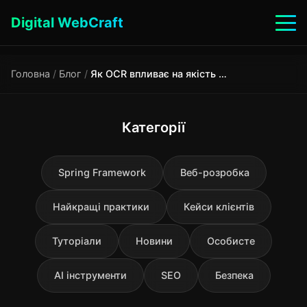
Digital WebCraft
Головна
/
Блог
/
Як OCR впливає на якість RAG-систем: технічний розбір
Категорії
Spring Framework
Веб-розробка
Найкращі практики
Кейси клієнтів
Туторіали
Новини
Особисте
AI інструменти
SEO
Безпека