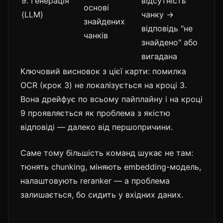
9. Генерація
відсутність
основі
(LLM)
чанку →
знайдених
відповідь "не
чанків
знайдено" або
вигадана
Ключовий висновок з цієї карти: помилка
OCR (крок 3) не локалізується на кроці 3.
Вона дрейфує по всьому пайплайну і на кроці
9 проявляється як проблема з якістю
відповіді — далеко від першопричини.
Саме тому більшість команд шукає не там:
тюнять chunking, міняють embedding-модель,
налаштовують reranker — а проблема
залишається, бо сидить у вхідних даних.