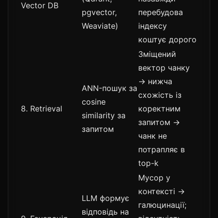
Vector DB
pgvector,
перебудова
Weaviate)
індексу
коштує дорого
Зміщений
вектор чанку
→ нижча
ANN-пошук за
схожість із
cosine
8. Retrieval
коректним
similarity за
запитом →
запитом
чанк не
потрапляє в
top-k
Мусор у
контексті →
LLM формує
галюцинації;
відповідь на