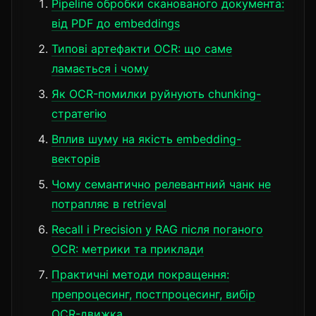
Pipeline обробки сканованого документа:
від PDF до embeddings
Типові артефакти OCR: що саме
ламається і чому
Як OCR-помилки руйнують chunking-
стратегію
Вплив шуму на якість embedding-
векторів
Чому семантично релевантний чанк не
потрапляє в retrieval
Recall і Precision у RAG після поганого
OCR: метрики та приклади
Практичні методи покращення:
препроцесинг, постпроцесинг, вибір
OCR-движка