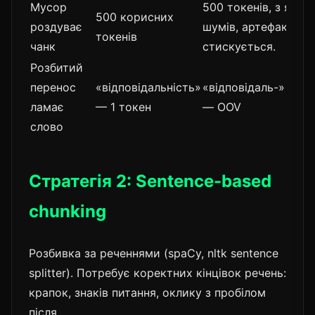
Мусор
500 токенів, з яки
500 корисних
роздуває
шумів, артефакти п
токенів
чанк
стискується.
Розбитий
перенос
«відповідальність»
«відповідаль-» + «н
ламає
— 1 токен
— OOV
слово
Стратегія 2: Sentence-based
chunking
Розбивка за реченнями (spaCy, nltk sentence
splitter). Потребує коректних кінцівок речень:
крапок, знаків питання, оклику з пробілом
після.