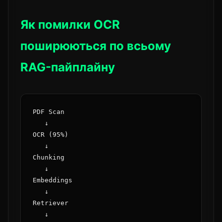
Як помилки OCR
поширюються по всьому
RAG-пайплайну
PDF Scan

   ↓

OCR (95%)

   ↓

Chunking

   ↓

Embeddings

   ↓

Retriever

   ↓
