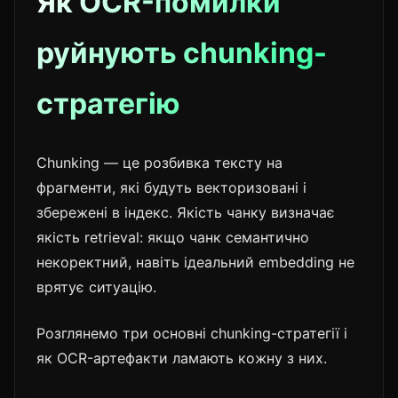
Як OCR-помилки
руйнують chunking-
стратегію
Chunking — це розбивка тексту на
фрагменти, які будуть векторизовані і
збережені в індекс. Якість чанку визначає
якість retrieval: якщо чанк семантично
некоректний, навіть ідеальний embedding не
врятує ситуацію.
Розглянемо три основні chunking-стратегії і
як OCR-артефакти ламають кожну з них.