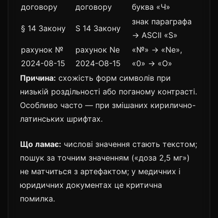
договору
договору
буква «Ч»
знак параграфа
§ 14 Закону
S 14 Закону
→ ASCII «S»
рахунок №
рахунок Ne
«№» → «Ne»,
2024-08-15
2024-О8-15
«0» → «О»
Причина:
схожість форм символів при
низькій роздільності або поганому контрасті.
Особливо часто — при змішаних кирилично-
латинських шрифтах.
Що ламає:
числові значення стають текстом;
пошук за точним значенням («доза 2,5 мг»)
не матчиться з артефактом; у медичних і
юридичних документах це критична
помилка.