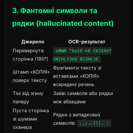
3. Фантомні символи та
рядки (hallucinated content)
Джерело
OCR-результат
Перевернута
аМЫМ "9a18 40 S¥3IAVT
сторінка (180°)
ONIHLY3HS N33ML3E
Фрагменти тексту зі
Штамп «КОПІЯ»
вставками «КОПIЯ»
поверх тексту
всередині речень
Тіні від згину
Зайві символи або рядки
паперу
між абзацами
Пуста сторінка
Рядки з випадкових
зі шумами
символів:
.,;..|||. :
сканера