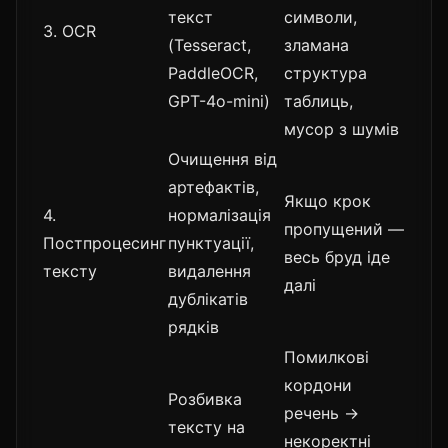
текст
символи,
3. OCR
(Tesseract,
зламана
PaddleOCR,
структура
GPT-4o-mini)
таблиць,
мусор з шумів
Очищення від
артефактів,
Якщо крок
4.
нормалізація
пропущений —
Постпроцесинг
пунктуації,
весь бруд іде
тексту
видалення
далі
дублікатів
рядків
Помилкові
кордони
Розбивка
речень →
тексту на
некоректні