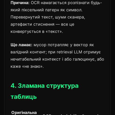
Причина:
OCR намагається розпізнати будь-
який піксельний патерн як символ.
Перевернутий текст, шуми сканера,
артефакти стиснення — все це
конвертується в «текст».
Що ламає:
мусор потрапляє у вектор як
валідний контент; при retrieval LLM отримує
нечитабельний контекст і або галюцинує, або
каже «не знаю».
4. Зламана структура
таблиць
Оригінальна