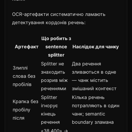
OCR-артефакти систематично ламають
детектування кордонів речень:
Що робить з
Артефакт
sentence
Наслідок для чанку
splitter
Splitter не
Два речення
Злиплі
знаходить
зливаються в одне
слова без
розрив між
— чанк містить
пробілів
реченнями
змішаний контекст
Splitter
Кілька речень
Крапка без
ігнорує
потрапляють в один
пробілу
кінець
чанк; semantic
після
речення
boundary зламана
«38.400» →