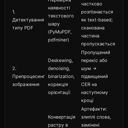
частково
наявності
1.
розпізнається
текстового
Детектування
як text-based;
шару
типу PDF
сканована
(PyMuPDF,
частина
pdfminer)
пропускається
Пропущений
Deskewing,
перекіс або
2.
denoising,
шум →
Препроцесинг
binarization,
підвищений
зображення
корекція
CER на
орієнтації
наступному
кроці
Артефакти:
Конвертація
злиплі слова,
растру в
замінені