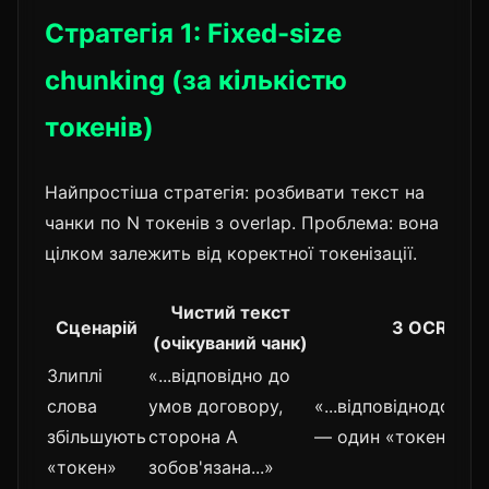
Стратегія 1: Fixed-size
chunking (за кількістю
токенів)
Найпростіша стратегія: розбивати текст на
чанки по N токенів з overlap. Проблема: вона
цілком залежить від коректної токенізації.
Чистий текст
Сценарій
З OCR-арт
(очікуваний чанк)
Злиплі
«...відповідно до
слова
умов договору,
«...відповіднодоумо
збільшують
сторона А
— один «токен», bo
«токен»
зобов'язана...»