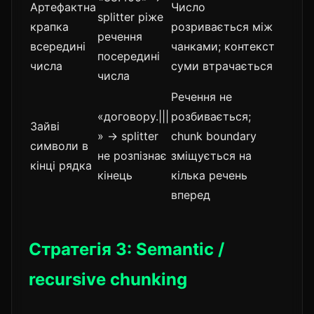
Артефактна
Число
splitter ріже
крапка
розривається між
речення
всередині
чанками; контекст
посередині
числа
суми втрачається
числа
Речення не
«договору.|||
розбивається;
Зайві
» → splitter
chunk boundary
символи в
не розпізнає
зміщується на
кінці рядка
кінець
кілька речень
вперед
Стратегія 3: Semantic /
recursive chunking