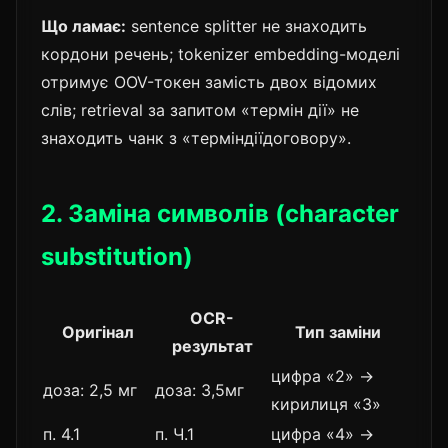
Що ламає:
sentence splitter не знаходить
кордони речень; tokenizer embedding-моделі
отримує OOV-токен замість двох відомих
слів; retrieval за запитом «термін дії» не
знаходить чанк з «терміндіїдоговору».
2. Заміна символів (character
substitution)
OCR-
Оригінал
Тип заміни
результат
цифра «2» →
доза: 2,5 мг
доза: З,5мг
кирилиця «З»
п. 4.1
п. Ч.1
цифра «4» →