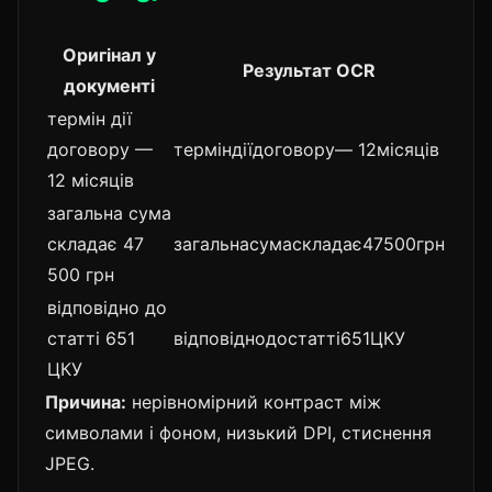
Оригінал у
Результат OCR
документі
термін дії
договору —
терміндіїдоговору— 12місяців
12 місяців
загальна сума
складає 47
загальнасумаскладає47500грн
500 грн
відповідно до
статті 651
відповіднодостатті651ЦКУ
ЦКУ
Причина:
нерівномірний контраст між
символами і фоном, низький DPI, стиснення
JPEG.