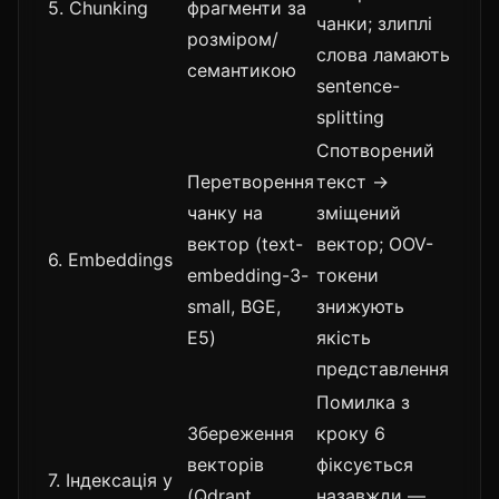
5. Chunking
фрагменти за
чанки; злиплі
розміром/
слова ламають
семантикою
sentence-
splitting
Спотворений
Перетворення
текст →
чанку на
зміщений
вектор (text-
вектор; OOV-
6. Embeddings
embedding-3-
токени
small, BGE,
знижують
E5)
якість
представлення
Помилка з
Збереження
кроку 6
векторів
фіксується
7. Індексація у
(Qdrant,
назавжди —