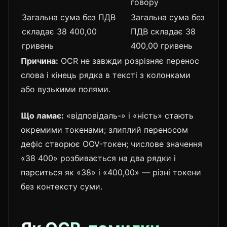
говору
Загальна сума без ПДВ
Загальна сума без
складає 38 400,00
ПДВ складає 38
гривень
400,00 гривень
Причина:
OCR не завжди розрізняє перенос
слова і кінець рядка в тексті з колонками
або вузькими полями.
Що ламає:
«відповідаль-» і «ність» стають
окремими токенами; злиплий переносом
дефіс створює OOV-токен; числове значення
«38 400» розбивається на два рядки і
парситься як «38» і «400,00» — різні токени
без контексту суми.