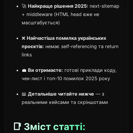
🚀
Найкраще рішення 2025:
next-sitemap
+ middleware (HTML head вже не
масштабується)
❌
Найчастіша помилка українських
проєктів:
немає self-referencing та return
links
💼
Ви отримаєте:
готові приклади коду,
чек-лист і топ-10 помилок 2025 року
📖
Детальніше читайте нижче
— з
реальними кейсами та скріншотами
📑 Зміст статті: