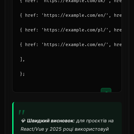
{ href: 'https://example.com/uk/', hreflan
{ href: 'https://example.com/en/', hreflan
{ href: 'https://example.com/pl/', hreflan
{ href: 'https://example.com/en/', hreflan
],
};
📋
💎
Швидкий висновок:
для проєктів на
React/Vue у 2025 році використовуй