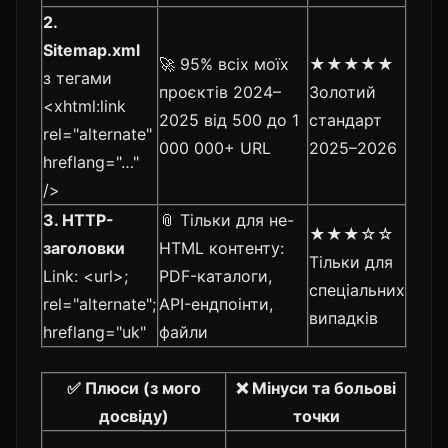
2.
Sitemap.xml
🚀 95% всіх моїх
★★★★★
з тегами
проєктів 2024–
Золотий
<xhtml:link
2025 від 500 до 1
стандарт
rel="alternate"
000 000+ URL
2025–2026
hreflang="…"
/>
3. HTTP-
📎 Тільки для не-
★★★☆☆
заголовки
HTML контенту:
Тільки для
Link: <url>;
PDF-каталоги,
спеціальних
rel="alternate";
API-ендпоінти,
випадків
hreflang="uk"
файли
✅ Плюси (з мого
❌ Мінуси та больові
досвіду)
точки