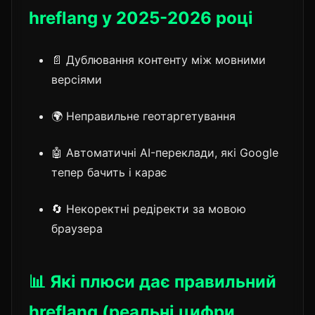
hreflang у 2025-2026 році
📄 Дублювання контенту між мовними
версіями
🌍 Неправильне геотаргетування
🤖 Автоматичні AI-переклади, які Google
тепер бачить і карає
🔄 Некоректні редіректи за мовою
браузера
📊 Які плюси дає правильний
hreflang (реальні цифри