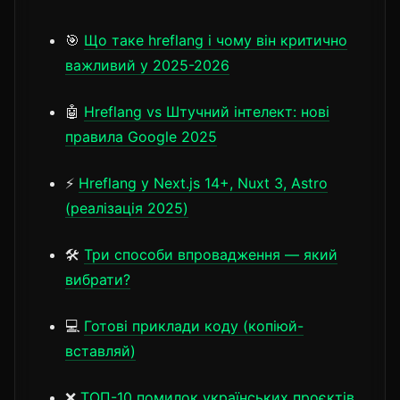
🎯
Що таке hreflang і чому він критично
важливий у 2025-2026
🤖
Hreflang vs Штучний інтелект: нові
правила Google 2025
⚡
Hreflang у Next.js 14+, Nuxt 3, Astro
(реалізація 2025)
🛠️
Три способи впровадження — який
вибрати?
💻
Готові приклади коду (копіюй-
вставляй)
❌
ТОП-10 помилок українських проєктів