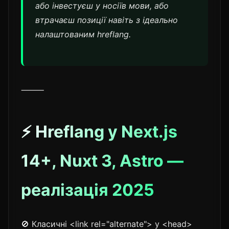
або інвестуєш у носіїв мови, або
втрачаєш позиції навіть з ідеально
налаштованим hreflang.
⸻
⚡ Hreflang у Next.js
14+, Nuxt 3, Astro —
реалізація 2025
🚫 Класичні <link rel="alternate"> у <head>