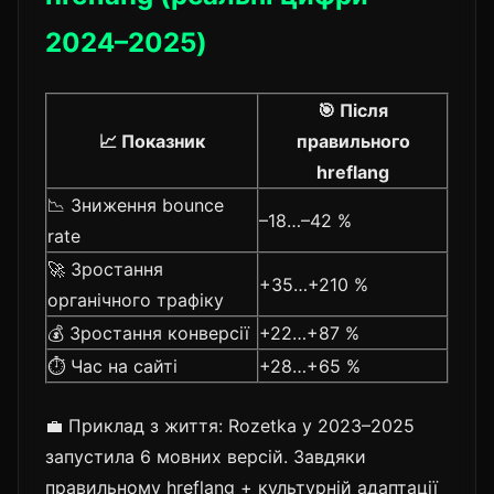
2024–2025)
🎯 Після
📈 Показник
правильного
hreflang
📉 Зниження bounce
–18…–42 %
rate
🚀 Зростання
+35…+210 %
органічного трафіку
💰 Зростання конверсії
+22…+87 %
⏱️ Час на сайті
+28…+65 %
💼 Приклад з життя: Rozetka у 2023–2025
запустила 6 мовних версій. Завдяки
правильному hreflang + культурній адаптації