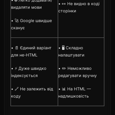
• 🌐 Легко додавати/
• 👀 Не видно в коді
видаляти мови
сторінки
• 🚀 Google швидше
сканує
• 📄 Єдиний варіант
• 🖥️ Складно
для не-HTML
налаштувати
• ⚡ Дуже швидко
• ✏️ Неможливо
індексується
редагувати вручну
• 🔗 Не залежить від
• 📊 На HTML —
коду
надлишковість