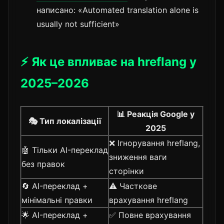
написано: «Automated translation alone is
usually not sufficient»
⚡ Як це впливає на hreflang у
2025–2026
📊 Реакція Google у
🎭 Тип локалізації
2025
❌ Ігнорування hreflang,
🤖 Тільки AI-переклад
зниження ваги
без правок
сторінки
🔄 AI-переклад +
⚠️ Часткове
мінімальні правки
врахування hreflang
🌟 AI-переклад +
✅ Повне врахування