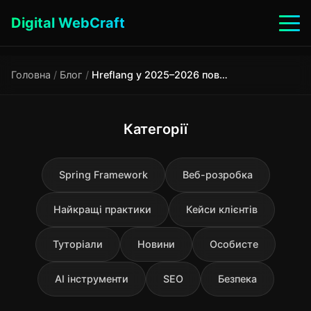
Digital WebCraft
Головна
/
Блог
/
Hreflang у 2025–2026 повний гайд українською приклади помилки
Категорії
Spring Framework
Веб-розробка
Найкращі практики
Кейси клієнтів
Туторіали
Новини
Особисте
AI інструменти
SEO
Безпека