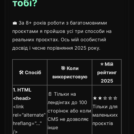
тобі?
💼 За 8+ років роботи з багатомовними
проєктами я пройшов усі три способи на
реальних проєктах. Ось мій особистий
досвід і чесне порівняння 2025 року.
⭐ Мій
🎯 Коли
🛠️ Спосіб
рейтинг
використовую
2025
1. HTML
📄 Тільки на
<head>
★★☆☆☆
лендінгах до 100
<link
Тільки для
сторінок або коли
rel="alternate"
маленьких
CMS не дозволяє
hreflang="…"
проєктів
інше
/>