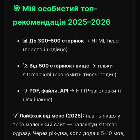
🎯 Мій особистий топ-
рекомендація 2025–2026
📊
До 300–500 сторінок
→ HTML head
(просто і надійно)
🚀
Від 500 сторінок і вище
→ тільки
sitemap.xml (економить тисячі годин)
📎
PDF, файли, API
→ HTTP-заголовки (і
ніяк інакше)
💡
Лайфхак від мене (2025):
навіть якщо у
тебе маленький сайт — налаштуй sitemap
одразу. Через рік-два, коли додаш 5–10 мов,