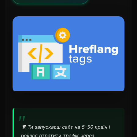
🌍 Ти запускаєш сайт на 5–50 країн і
боїшся втратити трафік через