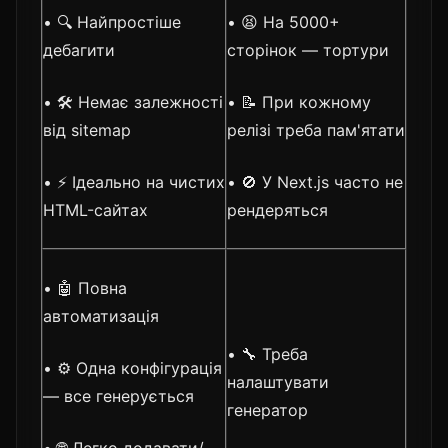
• 🔍 Найпростіше
• 😫 На 5000+
дебагити
сторінок — тортури
• 🛠️ Немає залежності
• 📝 При кожному
від sitemap
релізі треба пам'ятати
• ⚡ Ідеально на чистих
• 🚫 У Next.js часто не
HTML-сайтах
рендеряться
• 🤖 Повна
автоматизація
• 🔧 Треба
• ⚙️ Одна конфігурація
налаштувати
— все генерується
генератор