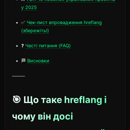
у 2025
✅
Чек-лист впровадження hreflang
(збережіть!)
❓
Часті питання (FAQ)
🏁
Висновки
⸻
🎯 Що таке hreflang і
чому він досі