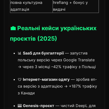
повна культурна
hreflang + бонус у
адаптація
видачі
💼 Реальні кейси українських
проєктів (2025)
📊
SaaS для бухгалтерії
— запустив
польську версію через Google Translate
→ через 3 місяці –42% трафіку з Польщі
👕
Інтернет-магазин одягу
— зробив en-
ca версію з адаптацією → +187% трафіку
з Канади
🎰
Genesis-проєкт
— чистий DeepL для