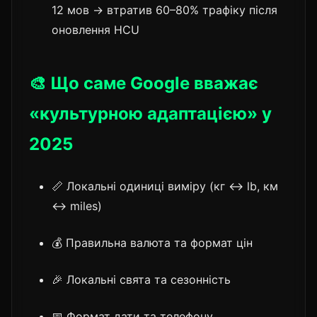
12 мов → втратив 60–80% трафіку після
оновлення HCU
🎨 Що саме Google вважає
«культурною адаптацією» у
2025
📏 Локальні одиниці виміру (кг ↔ lb, км
↔ miles)
💰 Правильна валюта та формат цін
🎉 Локальні свята та сезонність
📅 Формат дати та телефону