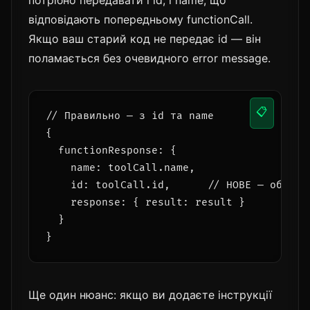
відповідають попередньому functionCall.
Якщо ваш старий код не передає id — він
поламається без очевидного error message.
📋
// Правильно — з id та name

{

  functionResponse: {

    name: toolCall.name,

    id: toolCall.id,      // НОВЕ — обовязк
    response: { result: result }

  }

Ще один нюанс: якщо ви додаєте інструкції