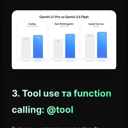
3. Tool use та function
calling: @tool