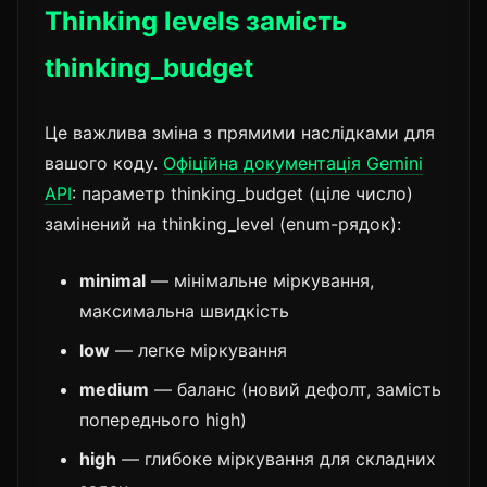
Thinking levels замість
thinking_budget
Це важлива зміна з прямими наслідками для
вашого коду.
Офіційна документація Gemini
API
: параметр thinking_budget (ціле число)
замінений на thinking_level (enum-рядок):
minimal
— мінімальне міркування,
максимальна швидкість
low
— легке міркування
medium
— баланс (новий дефолт, замість
попереднього high)
high
— глибоке міркування для складних