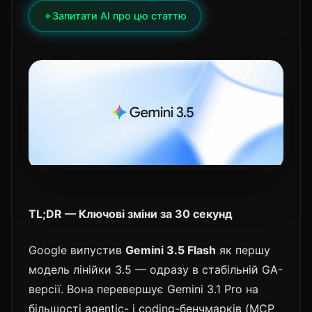
✦
Запитати AI про цю статтю
TL;DR — Ключові зміни за 30 секунд
Google випустив
Gemini 3.5 Flash
як першу
модель лінійки 3.5 — одразу в стабільній GA-
версії. Вона перевершує Gemini 3.1 Pro на
більшості agentic- і coding-бенчмарків (MCP