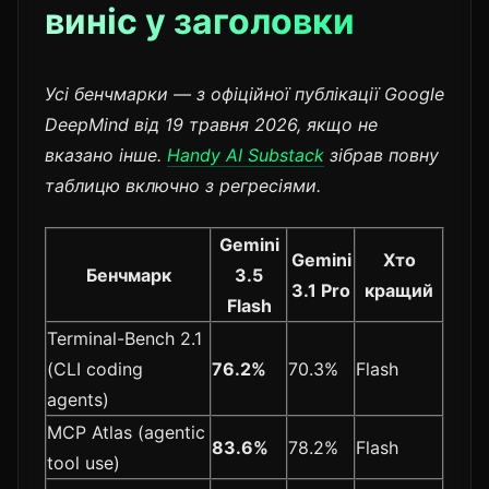
виніс у заголовки
Усі бенчмарки — з офіційної публікації Google
DeepMind від 19 травня 2026, якщо не
вказано інше.
Handy AI Substack
зібрав повну
таблицю включно з регресіями.
Gemini
Gemini
Хто
Бенчмарк
3.5
3.1 Pro
кращий
Flash
Terminal-Bench 2.1
(CLI coding
76.2%
70.3%
Flash
agents)
MCP Atlas (agentic
83.6%
78.2%
Flash
tool use)