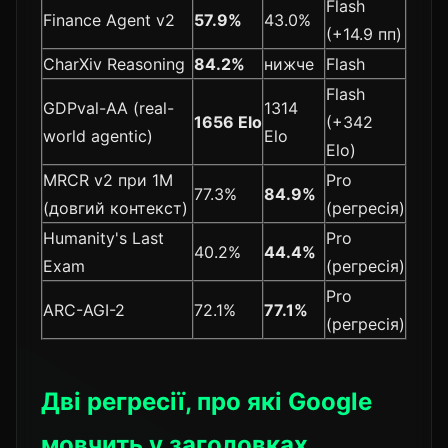
Flash
Finance Agent v2
57.9%
43.0%
(+14.9 пп)
CharXiv Reasoning
84.2%
нижче
Flash
Flash
GDPval-AA (real-
1314
1656 Elo
(+342
world agentic)
Elo
Elo)
MRCR v2 при 1M
Pro
77.3%
84.9%
(довгий контекст)
(регресія)
Humanity's Last
Pro
40.2%
44.4%
Exam
(регресія)
Pro
ARC-AGI-2
72.1%
77.1%
(регресія)
Дві регресії, про які Google
мовчить у заголовках