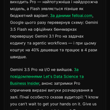
виходить Pro — найпотужніша і найдорожча
модель, а Flash зявляється пізніше як
бюджетний варіант.
За даними felloai.com
,
Google цього разу перевернув схему: Gemini
3.5 Flash на офіційних бенчмарках
перевершує Gemini 3.1 Pro на задачах
кодингу та agentic workflows — і при цьому
коштує на 40% дешевше та працює в 4 рази
швидше.
Gemini 3.5 Pro на I/O не вийшов.
За
повідомленнями Let's Data Science та
Business Insider
, анонс затримки Pro
спричинив виразні вигуки розчарування в
залі. Пічаї особисто сказав аудиторії: "I know
you can't wait to get your hands on it. Give us