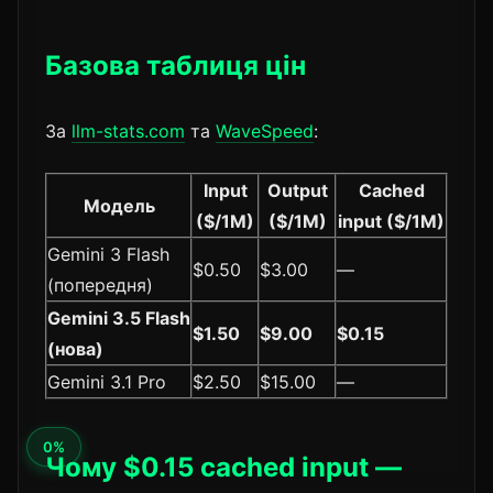
Базова таблиця цін
За
llm-stats.com
та
WaveSpeed
:
Input
Output
Cached
Модель
($/1M)
($/1M)
input ($/1M)
Gemini 3 Flash
$0.50
$3.00
—
(попередня)
Gemini 3.5 Flash
$1.50
$9.00
$0.15
(нова)
Gemini 3.1 Pro
$2.50
$15.00
—
Чому $0.15 cached input —