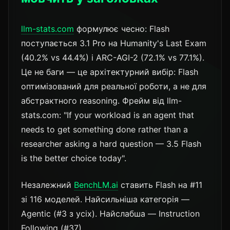
llm-stats.com
формулює чесно: Flash
поступається 3.1 Pro на Humanity's Last Exam
(40.2% vs 44.4%) і ARC-AGI-2 (72.1% vs 77.1%).
Це не баги — це архітектурний вибір: Flash
оптимізований для реальної роботи, а не для
абстрактного reasoning. Фрейм від llm-
stats.com: "If your workload is an agent that
needs to get something done rather than a
researcher asking a hard question — 3.5 Flash
is the better choice today".
Незалежний
BenchLM.ai
ставить Flash на #11
зі 116 моделей. Найсильніша категорія —
Agentic (#3 з усіх). Найслабша — Instruction
Following (#37).