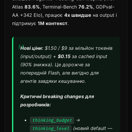
Atlas
83.6%
, Terminal-Bench
76.2%
, GDPval-
AA +342 Elo), працює
4x швидше
на output і
підтримує
1M контекст
.
Нові ціни:
$1.50 / $9 за мільйон токенів
(input/output) +
$0.15
за cached input
(90% знижка). Це дорожче за
попередній Flash, але вигідно для
агентів завдяки кешуванню.
Критичні breaking changes для
розробників:
→
thinking_budget
(новий default —
thinking_level