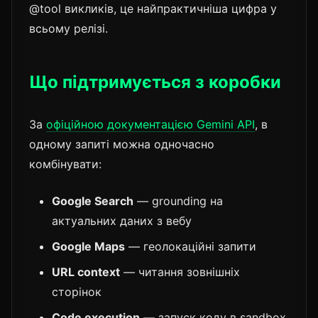
@tool викликів, це найпрактичніша цифра у
всьому релізі.
Що підтримується з коробки
За
офіційною документацією Gemini API
, в
одному запиті можна одночасно
комбінувати:
Google Search
— grounding на
актуальних даних з вебу
Google Maps
— геолокаційні запити
URL context
— читання зовнішніх
сторінок
Code execution
— запуск коду в sandbox