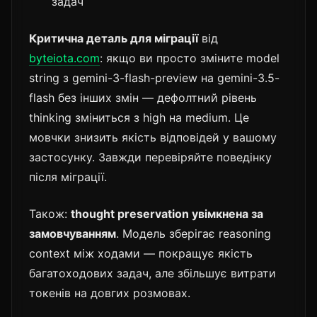
задач
Критична деталь для міграції
від
byteiota.com
: якщо ви просто зміните model
string з gemini-3-flash-preview на gemini-3.5-
flash без інших змін — дефолтний рівень
thinking зміниться з high на medium. Це
мовчки знизить якість відповідей у вашому
застосунку. Завжди перевіряйте поведінку
після міграції.
Також:
thought preservation увімкнена за
замовчуванням
. Модель зберігає reasoning
context між ходами — покращує якість
багатоходових задач, але збільшує витрати
токенів на довгих розмовах.