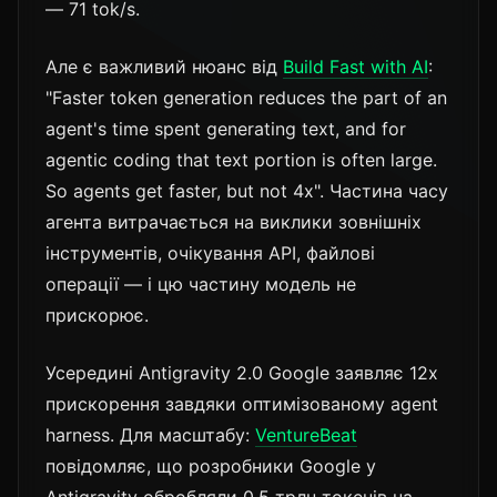
— 71 tok/s.
Але є важливий нюанс від
Build Fast with AI
:
"Faster token generation reduces the part of an
agent's time spent generating text, and for
agentic coding that text portion is often large.
So agents get faster, but not 4x". Частина часу
агента витрачається на виклики зовнішніх
інструментів, очікування API, файлові
операції — і цю частину модель не
прискорює.
Усередині Antigravity 2.0 Google заявляє 12x
прискорення завдяки оптимізованому agent
harness. Для масштабу:
VentureBeat
повідомляє, що розробники Google у
Antigravity обробляли 0.5 трлн токенів на