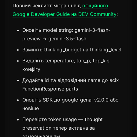
Повний чеклист міграції від
офіційного
Google Developer Guide на DEV Community
:
Оновіть model string: gemini-3-flash-
preview → gemini-3.5-flash
Замініть thinking_budget на thinking_level
Видаліть temperature, top_p, top_k з
конфігу
Додайте id та відповідний name до всіх
FunctionResponse parts
Оновіть SDK до google-genai v2.0.0 або
новіше
Перевірте token usage — thought
preservation тепер активна за
замовчуванням