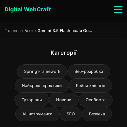
Digital WebCraft
Головна
/
Блог
/
Gemini 3.5 Flash після Google I/O 2026: нова модель, нові ціни і чому дефолт thinking змінився
Категорії
Spring Framework
Веб-розробка
Найкращі практики
Кейси клієнтів
Туторіали
Новини
Особисте
AI інструменти
SEO
Безпека