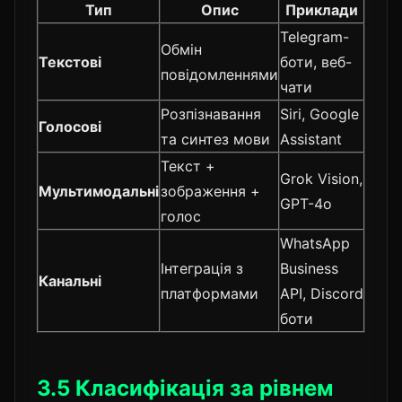
Тип
Опис
Приклади
Telegram-
Обмін
Текстові
боти, веб-
повідомленнями
чати
Розпізнавання
Siri, Google
Голосові
та синтез мови
Assistant
Текст +
Grok Vision,
Мультимодальні
зображення +
GPT-4o
голос
WhatsApp
Інтеграція з
Business
Канальні
платформами
API, Discord
боти
3.5 Класифікація за рівнем