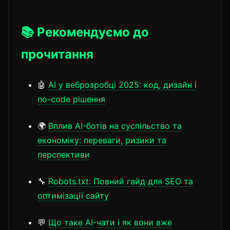
📚 Рекомендуємо до
прочитання
🤖
AI у веброзробці 2025: код, дизайн і
no-code рішення
🌍
Вплив AI-ботів на суспільство та
економіку: переваги, ризики та
перспективи
🔧
Robots.txt: Повний гайд для SEO та
оптимізації сайту
💬
Що таке AI-чати і як вони вже