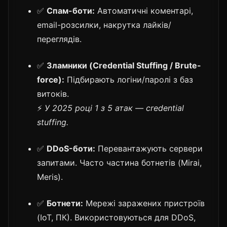
✅
Спам-боти:
Автоматичні коментарі,
email-розсилки, накрутка лайків/
переглядів.
✅
Зламники (Credential Stuffing / Brute-
force):
Підбирають логіни/паролі з баз
витоків.
⚡
У 2025 році 1 з 5 атак — credential
stuffing.
✅
DDoS-боти:
Перевантажують сервери
запитами. Часто частина ботнетів (Mirai,
Meris).
✅
Ботнети:
Мережі заражених пристроїв
(IoT, ПК). Використовуються для DDoS,