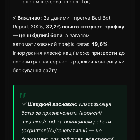
анонімні (через проксі, Tor).
⚡
Важливо:
За даними Imperva Bad Bot
Report 2025,
37,2% всього інтернет-трафіку
— це шкідливі боти
, а загалом
автоматизований трафік сягає
49,6%
.
Ігнорування класифікації може призвести до
перевитрат на сервер, крадіжки контенту чи
блокування сайту.
✅
Швидкий висновок:
Класифікація
ботів за призначенням (корисні/
шкідливі/сірі) та принципом роботи
(скриптові/AI/генеративні) — це
фундамент для побудови ефективної