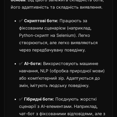
його адаптивність та складність виявлення.
✅
Скриптові боти:
Працюють за
фіксованим сценарієм (наприклад,
Python-скрипт на Selenium). Легко
створюються, але легко виявляються
через передбачувану поведінку.
✅
AI-боти:
Використовують машинне
навчання, NLP (обробка природної мови)
або комп’ютерний зір. Адаптуються до
змін, імітують людську поведінку.
✅
Гібридні боти:
Поєднують жорсткі
сценарії з AI-елементами. Наприклад,
чат-бот з фіксованими відповідями, але з