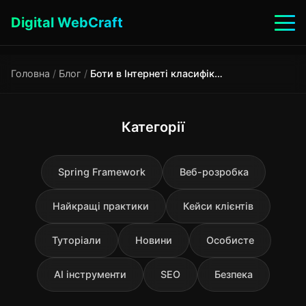
Digital WebCraft
Головна
/
Блог
/
Боти в Інтернеті класифікація, тренди та захист сайту
Категорії
Spring Framework
Веб-розробка
Найкращі практики
Кейси клієнтів
Туторіали
Новини
Особисте
AI інструменти
SEO
Безпека