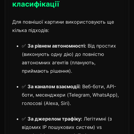
класифікації
Для повнішої картини використовують ще
кілька підходів:
✅
За рівнем автономності:
Від простих
(виконують одну дію) до повністю
автономних агентів (планують,
приймають рішення).
✅
За каналом взаємодії:
Веб-боти, API-
боти, месенджери (Telegram, WhatsApp),
голосові (Alexa, Siri).
✅
За джерелом трафіку:
Легітимні (з
відомих IP пошукових систем) vs