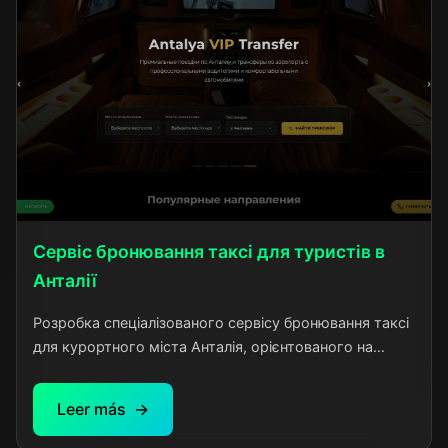
Сервіс бронювання таксі для туристів в
Анталії
Розробка спеціалізованого сервісу бронювання таксі
для курортного міста Анталія, орієнтованого на
обслуговування міжнародних туристів. Проект
створений для вирішення типової проблеми
Leer más
відпочиваючих - потреби у надійному та зручному
транспорті від аєропорту до готелю, поїздок до