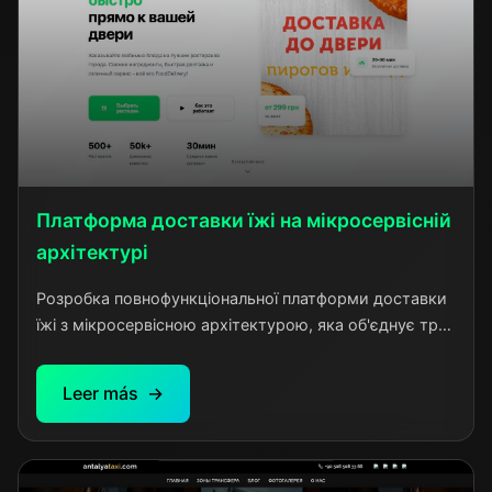
Платформа доставки їжі на мікросервісній
архітектурі
Розробка повнофункціональної платформи доставки
їжі з мікросервісною архітектурою, яка об'єднує три
типи користувачів: покупців, ресторани та кур'єрів.
Проект створений за аналогією з популярними
Leer más
сервісами на кшталт Bolt Food, але з урахуванням
локальних особливостей ринку та власними
технічними рішеннями.