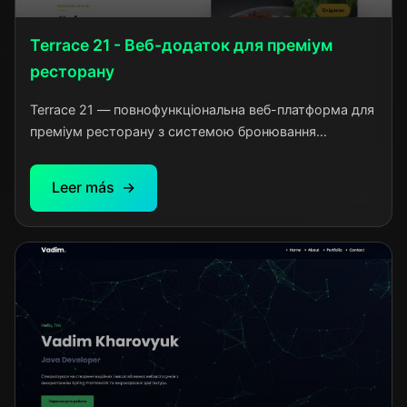
Terrace 21 - Веб-додаток для преміум
ресторану
Terrace 21 — повнофункціональна веб-платформа для
преміум ресторану з системою бронювання
столиків, управлінням меню та гостьовою корзиною.
Реалізовано безпечну JWT автентифікацію через
Leer más
HttpOnly cookies, адаптивний дизайн для всіх
пристроїв та інтелектуальну систему валідації
бронювань. Проект включає адміністративну панель,
інтеграцію з картами та оптимізовану
продуктивність. Розроблено за 5 тижнів з акцентом
на UX та безпеку