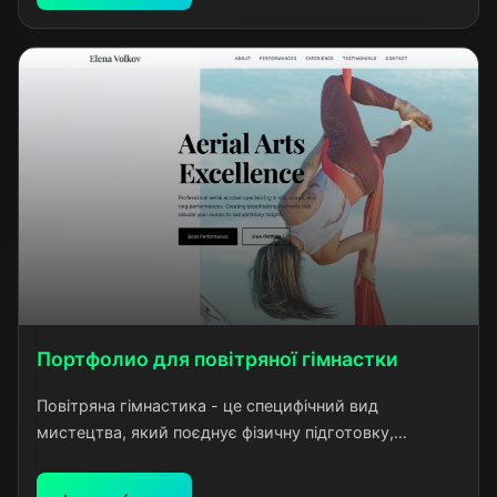
повноцінного онлайн-бізнесу.
Портфолио для повітряної гімнастки
Повітряна гімнастика - це специфічний вид
мистецтва, який поєднує фізичну підготовку,
артистизм та емоційну виразність. Для створення
ефективного портфолио необхідно було передати