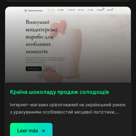
визначних пам'яток та інших туристичних локацій.
Країна шоколаду продаж солодощів
Інтернет-магазин орієнтований на український ринок
з урахуванням особливостей місцевої логістики,
платіжних систем та споживацьких звичок. Проект
демонструє комплексний підхід до e-commerce
Leer más
розробки з інтеграцією всіх необхідних сервісів для