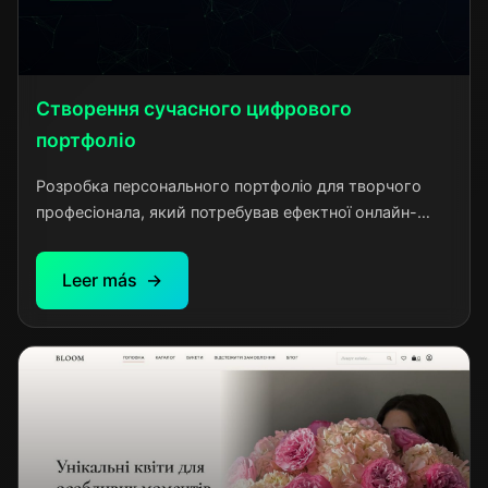
Створення сучасного цифрового
портфоліо
Розробка персонального портфоліо для творчого
професіонала, який потребував ефектної онлайн-
презентації своїх навичок та досягнень. Клієнт
звернувся з потребою у створенні яскравого та
Leer más
запам'ятовуваного веб-сайту, який би виділив його
серед конкурентів та продемонстрував високий
рівень професіоналізму.