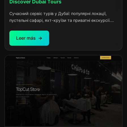
Discover Dubai Tours
Сучасний сервіс турів у Дубаї: популярні локації,
пустельні сафарі, яхт-круїзи та приватні екскурсії.
Прозорі ціни, зручне бронювання, професійні гіди та
незабутні враження для кожного туриста.
Leer más