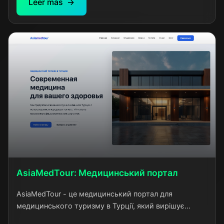
Leer más
всю красу та складність цього виду творчості через
цифровий формат.
AsiaMedTour: Медицинський портал
AsiaMedTour - це медицинський портал для
медицинського туризму в Турції, який вирішує
реальну проблему мовного бар'єру для пацієнтів з