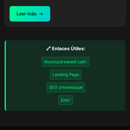
доставки. Проект включає каталог свіжих квітів,
букетів та композицій, зручну систему вибору та
Leer más
оплати, а також адміністративну панель для
керування асортиментом та замовленнями.
🔗
Enlaces Útiles:
Корпоративний сайт
Landing Page
SEO оптимізація
Блог