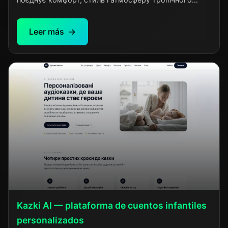
відпочинку. Гостям пропонуються затишні номери з
продуманим дизайном, басейн, ресторан із
Leer más
локальною та міжнародною кухнею та високий
рівень сервісу. Завдяки зручному розташуванню
готель підходить як для романтичного відпочинку,
так і для сімейної подорожі. Ocean Pearl Bali
створений для тих, хто цінує спокій, якість і
незабутні враження.
Kazki AI — plataforma de cuentos infantiles
personalizados