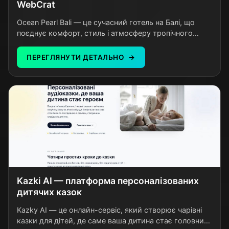
WebCrat
Ocean Pearl Bali — це сучасний готель на Балі, що
поєднує комфорт, стиль і атмосферу тропічного
відпочинку. Гостям пропонуються затишні номери з
продуманим дизайном, басейн, ресторан із
ПЕРЕГЛЯНУТИ ДЕТАЛЬНО
локальною та міжнародною кухнею та високий
рівень сервісу. Завдяки зручному розташуванню
готель підходить як для романтичного відпочинку,
так і для сімейної подорожі. Ocean Pearl Bali
створений для тих, хто цінує спокій, якість і
незабутні враження.
Kazki AI — платформа персоналізованих
дитячих казок
Kazky AI — це онлайн-сервіс, який створює чарівні
казки для дітей, де саме ваша дитина стає головним