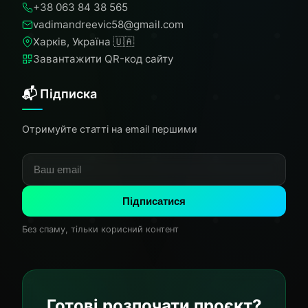
+38 063 84 38 565
vadimandreevic58@gmail.com
Харків, Україна 🇺🇦
Завантажити QR-код сайту
📬 Підписка
Отримуйте статті на email першими
Підписатися
Без спаму, тільки корисний контент
Готові розпочати проєкт?