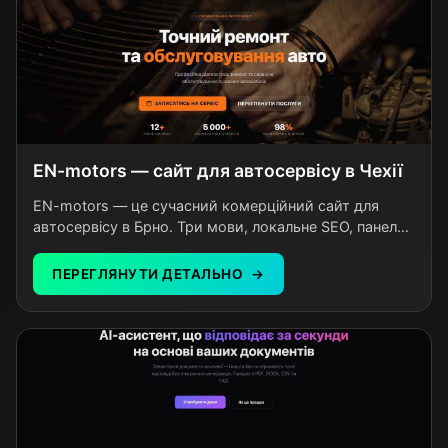
EN-motors — сайт для автосервісу в Чехії
EN-motors — це сучасний комерційний сайт для
автосервісу в Брно. Три мови, локальне SEO, панель
керування без розробника. Власник сам оновлює
послуги та ціни за лічені хвилини.
ПЕРЕГЛЯНУТИ ДЕТАЛЬНО