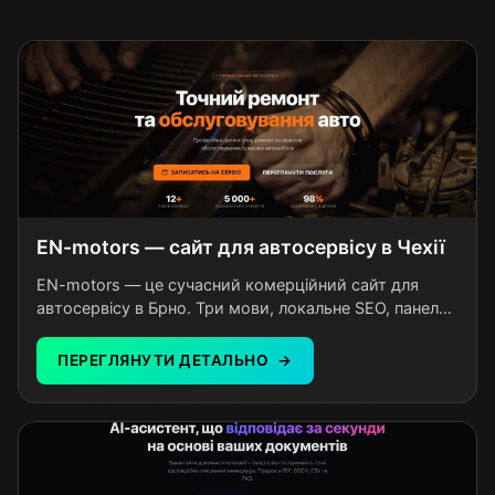
EN-motors — сайт для автосервісу в Чехії
EN-motors — це сучасний комерційний сайт для
автосервісу в Брно. Три мови, локальне SEO, панель
керування без розробника. Власник сам оновлює
послуги та ціни за лічені хвилини.
ПЕРЕГЛЯНУТИ ДЕТАЛЬНО