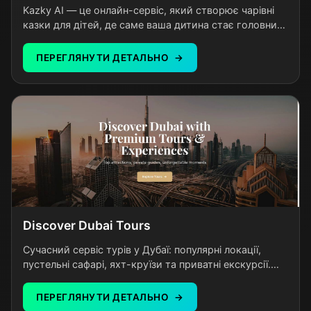
Kazky AI — це онлайн-сервіс, який створює чарівні
казки для дітей, де саме ваша дитина стає головним
героєм. Батьки вводять ім'я та вік дитини, обирають
тему — і за мить отримують унікальну казку з
ПЕРЕГЛЯНУТИ ДЕТАЛЬНО
озвучкою українською мовою. Казки на ніч, пригоди,
чарівні історії — кожна з них персональна та
неповторна. Платформа створена для українських
родин з дітьми від 3 до 12 років.
Discover Dubai Tours
Сучасний сервіс турів у Дубаї: популярні локації,
пустельні сафарі, яхт-круїзи та приватні екскурсії.
Прозорі ціни, зручне бронювання, професійні гіди та
незабутні враження для кожного туриста.
ПЕРЕГЛЯНУТИ ДЕТАЛЬНО