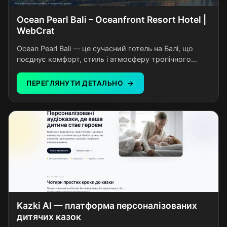
Ocean Pearl Bali – Oceanfront Resort Hotel |
WebCrat
Ocean Pearl Bali — це сучасний готель на Балі, що
поєднує комфорт, стиль і атмосферу тропічного
відпочинку. Гостям пропонуються затишні номери з
продуманим дизайном, басейн, ресторан із
ПЕРЕГЛЯНУТИ ДЕТАЛЬНО
локальною та міжнародною кухнею та високий
рівень сервісу. Завдяки зручному розташуванню
готель підходить як для романтичного відпочинку,
так і для сімейної подорожі. Ocean Pearl Bali
створений для тих, хто цінує спокій, якість і
незабутні враження.
Kazki AI — платформа персоналізованих
дитячих казок